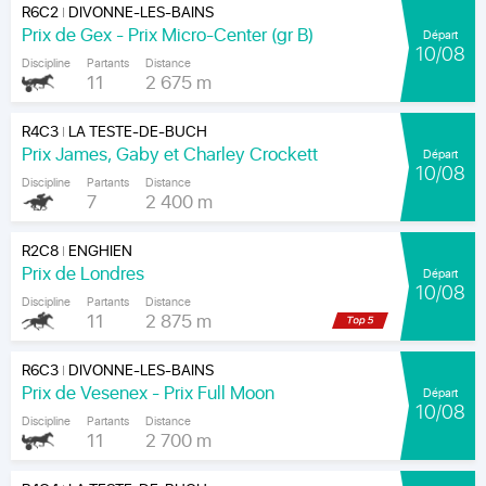
R6C2
DIVONNE-LES-BAINS
|
Prix de Gex - Prix Micro-Center (gr B)
Départ
10/08
Discipline
Partants
Distance
11
2 675 m
R4C3
LA TESTE-DE-BUCH
|
Prix James, Gaby et Charley Crockett
Départ
10/08
Discipline
Partants
Distance
7
2 400 m
R2C8
ENGHIEN
|
Prix de Londres
Départ
10/08
Discipline
Partants
Distance
11
2 875 m
R6C3
DIVONNE-LES-BAINS
|
Prix de Vesenex - Prix Full Moon
Départ
10/08
Discipline
Partants
Distance
11
2 700 m