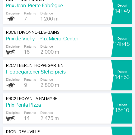
Prix Jean-Pierre Fabrègue
Départ
14h45
Discipline
Partants
Distance
7
1 200 m
R3C8
DIVONNE-LES-BAINS
|
Prix de Vichy - Prix Micro-Center
Départ
14h48
Discipline
Partants
Distance
16
2 000 m
R2C7
BERLIN-HOPPEGARTEN
|
Hoppegartener Steherpreis
Départ
14h53
Discipline
Partants
Distance
9
2 800 m
R9C2
ROYAN LA PALMYRE
|
Prix Ponta Pizza
Départ
15h10
Discipline
Partants
Distance
14
2 475 m
R1C5
DEAUVILLE
|