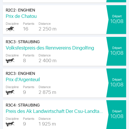
R2C2
ENGHIEN
|
Prix de Chatou
Départ
10/08
Discipline
Partants
Distance
16
2 250 m
R3C3
STRAUBING
|
Volksfestpreis des Rennvereins Dingolfing
Départ
10/08
Discipline
Partants
Distance
8
2 400 m
R2C3
ENGHIEN
|
Prix d'Argenteuil
Départ
10/08
Discipline
Partants
Distance
9
2 875 m
R3C4
STRAUBING
|
Preis des Ak Landwirtschaft Der Csu-Landtagsfraktion
Départ
10/08
Discipline
Partants
Distance
9
1 925 m