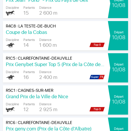
Prix Jean "Pono" - Prix du Pays de Gex
Départ
10/08
Discipline
Partants
Distance
15
2 600 m
R4C8
LA TESTE-DE-BUCH
|
Coupe de la Cobas
Départ
10/08
Discipline
Partants
Distance
14
1 600 m
R1C5
CLAIREFONTAINE-DEAUVILLE
|
Prix Genybet Super Top 5 (Prix de la Côte de Nacre)
Départ
10/08
Discipline
Partants
Distance
16
2 400 m
R5C1
CAGNES-SUR-MER
|
Grand Prix de la Ville de Nice
Départ
10/08
Discipline
Partants
Distance
12
2 925 m
R1C6
CLAIREFONTAINE-DEAUVILLE
|
Prix geny.com (Prix de la Côte d'Albatre)
Départ