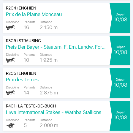
R2C4
ENGHIEN
|
Prix de la Plaine Monceau
Départ
10/08
Discipline
Partants
Distance
16
2 150 m
R3C5
STRAUBING
|
Preis Der Bayer - Staatsm. F. Ern. Landw. Forsten Und Tourism
Départ
10/08
Discipline
Partants
Distance
10
1 925 m
R2C5
ENGHIEN
|
Prix des Ternes
Départ
10/08
Discipline
Partants
Distance
14
2 875 m
R4C1
LA TESTE-DE-BUCH
|
Liwa International Stakes - Wathba Stallions
Départ
10/08
Discipline
Partants
Distance
5
2 000 m