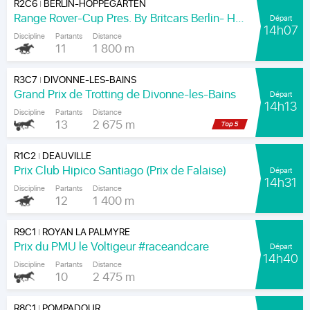
R2C6
BERLIN-HOPPEGARTEN
|
Range Rover-Cup Pres. By Britcars Berlin- Hoppegartener Stutenp.
Départ
14h07
Discipline
Partants
Distance
11
1 800 m
R3C7
DIVONNE-LES-BAINS
|
Grand Prix de Trotting de Divonne-les-Bains
Départ
14h13
Discipline
Partants
Distance
13
2 675 m
R1C2
DEAUVILLE
|
Prix Club Hipico Santiago (Prix de Falaise)
Départ
14h31
Discipline
Partants
Distance
12
1 400 m
R9C1
ROYAN LA PALMYRE
|
Prix du PMU le Voltigeur #raceandcare
Départ
14h40
Discipline
Partants
Distance
10
2 475 m
R8C1
POMPADOUR
|