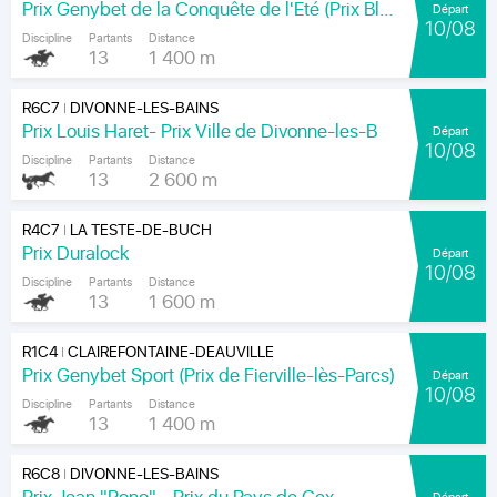
Prix Genybet de la Conquête de l'Eté (Prix Blangy-le-Château)
Départ
10/08
Discipline
Partants
Distance
13
1 400 m
R6C7
DIVONNE-LES-BAINS
|
Prix Louis Haret- Prix Ville de Divonne-les-B
Départ
10/08
Discipline
Partants
Distance
13
2 600 m
R4C7
LA TESTE-DE-BUCH
|
Prix Duralock
Départ
10/08
Discipline
Partants
Distance
13
1 600 m
R1C4
CLAIREFONTAINE-DEAUVILLE
|
Prix Genybet Sport (Prix de Fierville-lès-Parcs)
Départ
10/08
Discipline
Partants
Distance
13
1 400 m
R6C8
DIVONNE-LES-BAINS
|