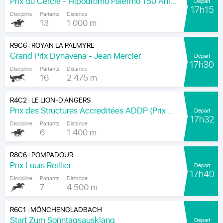
Prix du Cercle - Hipodromo Palermo 150 Aniversario
Départ
17h15
Discipline
Partants
Distance
13
1 000 m
R9C6
ROYAN LA PALMYRE
|
Grand Prix Dynavena - Jean Mercier
Départ
17h30
Discipline
Partants
Distance
16
2 475 m
R4C2
LE LION-D'ANGERS
|
Prix des Structures Accreditées ADDP (Prix Léon Carabin)
Départ
17h32
Discipline
Partants
Distance
6
1 400 m
R8C6
POMPADOUR
|
Prix Louis Reillier
Départ
17h40
Discipline
Partants
Distance
7
4 500 m
R6C1
MÖNCHENGLADBACH
|
Start Zum Sonntagsausklang
Départ