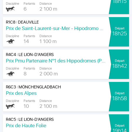
18h15
Discipline
Partants
Distance
6
2 100 m
R1C8
DEAUVILLE
|
Prix de Saint-Laurent-sur-Mer - Hipodromo de Maronas
Départ
18h25
Discipline
Partants
Distance
14
1 100 m
R4C4
LE LION-D'ANGERS
|
Prix Pmu Partenaire N°1 des Hippodromes (Prix du Moulin de Varennes)
Départ
18h42
Discipline
Partants
Distance
8
2 000 m
R6C3
MÖNCHENGLADBACH
|
Prix des Alpes
Départ
18h58
Discipline
Partants
Distance
10
2 100 m
R4C5
LE LION-D'ANGERS
|
Prix de Haute Folie
Départ
19h14