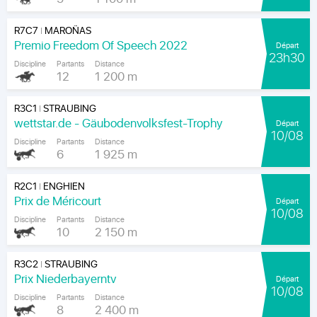
R7C7
MAROÑAS
|
Premio Freedom Of Speech 2022
Départ
23h30
Discipline
Partants
Distance
12
1 200 m
R3C1
STRAUBING
|
wettstar.de - Gäubodenvolksfest-Trophy
Départ
10/08
Discipline
Partants
Distance
6
1 925 m
R2C1
ENGHIEN
|
Prix de Méricourt
Départ
10/08
Discipline
Partants
Distance
10
2 150 m
R3C2
STRAUBING
|
Prix Niederbayerntv
Départ
10/08
Discipline
Partants
Distance
8
2 400 m