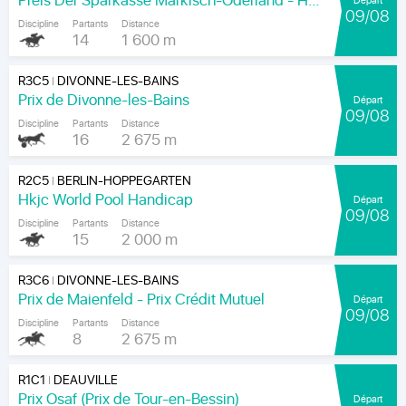
Preis Der Sparkasse Märkisch-Oderland - Hkjc World Pool Trophy
Départ
09/08
Discipline
Partants
Distance
14
1 600 m
R3C5
DIVONNE-LES-BAINS
|
Prix de Divonne-les-Bains
Départ
09/08
Discipline
Partants
Distance
16
2 675 m
R2C5
BERLIN-HOPPEGARTEN
|
Hkjc World Pool Handicap
Départ
09/08
Discipline
Partants
Distance
15
2 000 m
R3C6
DIVONNE-LES-BAINS
|
Prix de Maienfeld - Prix Crédit Mutuel
Départ
09/08
Discipline
Partants
Distance
8
2 675 m
R1C1
DEAUVILLE
|
Prix Osaf (Prix de Tour-en-Bessin)
Départ