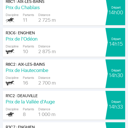
R8C1
AIX-LES-BAINS
|
Prix du Chablais
Départ
14h00
Discipline
Partants
Distance
11
2 725 m
R3C6
ENGHIEN
|
Prix de l'Odéon
Départ
14h15
Discipline
Partants
Distance
10
2 875 m
R8C2
AIX-LES-BAINS
|
Prix de Hautecombe
Départ
14h30
Discipline
Partants
Distance
16
2 700 m
R1C2
DEAUVILLE
|
Prix de la Vallée d'Auge
Départ
14h33
Discipline
Partants
Distance
8
1 000 m
R3C7
ENGHIEN
|