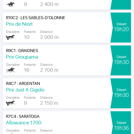
9
2 400 m
R10C2
LES SABLES-D'OLONNE
|
Prix de Niort
Départ
19h20
Discipline
Partants
Distance
10
2 000 m
R9C1
GRAIGNES
|
Prix Groupama
Départ
19h30
Discipline
Partants
Distance
16
2 700 m
R4C7
ARGENTAN
|
Prix Just A Gigolo
Départ
19h30
Discipline
Partants
Distance
9
2 150 m
R7C4
SARATOGA
|
Allowance 1700
Départ
19h36
Discipline
Partants
Distance