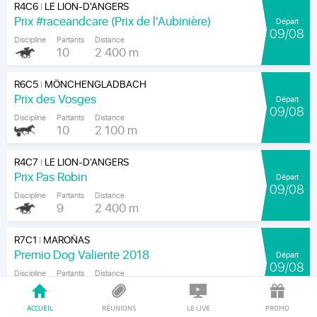
R4C6
LE LION-D'ANGERS
|
Prix #raceandcare (Prix de l'Aubinière)
Départ
09/08
Discipline
Partants
Distance
10
2 400 m
R6C5
MÖNCHENGLADBACH
|
Prix des Vosges
Départ
09/08
Discipline
Partants
Distance
10
2 100 m
R4C7
LE LION-D'ANGERS
|
Prix Pas Robin
Départ
09/08
Discipline
Partants
Distance
9
2 400 m
R7C1
MAROÑAS
|
Premio Dog Valiente 2018
Départ
09/08
Discipline
Partants
Distance
10
2 000 m
ACCUEIL
RÉUNIONS
LE LIVE
PROMO