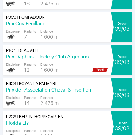
16
2 475 m
R9C3
POMPADOUR
|
Prix Guy Feuillard
Départ
09/08
Discipline
Partants
Distance
7
1 600 m
R1C4
DEAUVILLE
|
Prix Daphnis - Jockey Club Argentino
Départ
09/08
Discipline
Partants
Distance
12
1 600 m
R8C4
ROYAN LA PALMYRE
|
Prix de l'Association Cheval & Insertion
Départ
09/08
Discipline
Partants
Distance
14
2 475 m
R2C9
BERLIN-HOPPEGARTEN
|
Florida Eis
Départ
09/08
Discipline
Partants
Distance