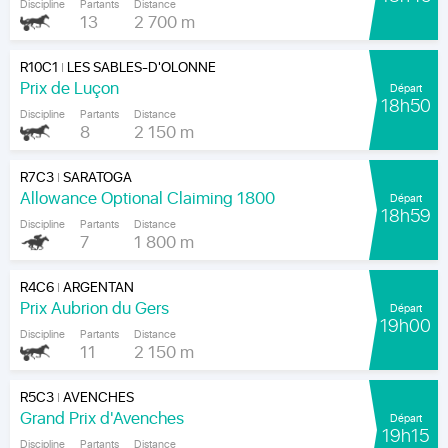
Discipline
Partants
Distance
13
2 700 m
R10C1
LES SABLES-D'OLONNE
|
Prix de Luçon
Départ
18h50
Discipline
Partants
Distance
8
2 150 m
R7C3
SARATOGA
|
Allowance Optional Claiming 1800
Départ
18h59
Discipline
Partants
Distance
7
1 800 m
R4C6
ARGENTAN
|
Prix Aubrion du Gers
Départ
19h00
Discipline
Partants
Distance
11
2 150 m
R5C3
AVENCHES
|
Grand Prix d'Avenches
Départ
19h15
Discipline
Partants
Distance