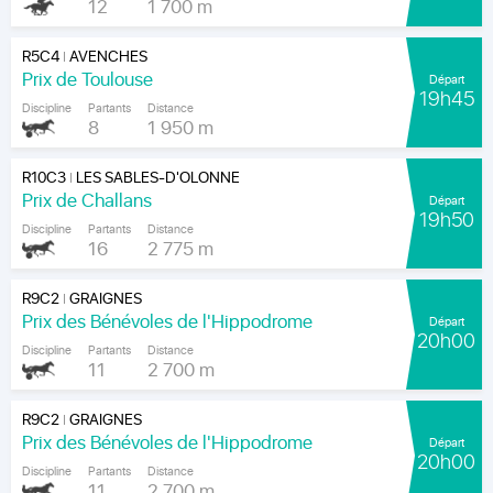
12
1 700 m
R5C4
AVENCHES
|
Prix de Toulouse
Départ
19h45
Discipline
Partants
Distance
8
1 950 m
R10C3
LES SABLES-D'OLONNE
|
Prix de Challans
Départ
19h50
Discipline
Partants
Distance
16
2 775 m
R9C2
GRAIGNES
|
Prix des Bénévoles de l'Hippodrome
Départ
20h00
Discipline
Partants
Distance
11
2 700 m
R9C2
GRAIGNES
|
Prix des Bénévoles de l'Hippodrome
Départ
20h00
Discipline
Partants
Distance
11
2 700 m