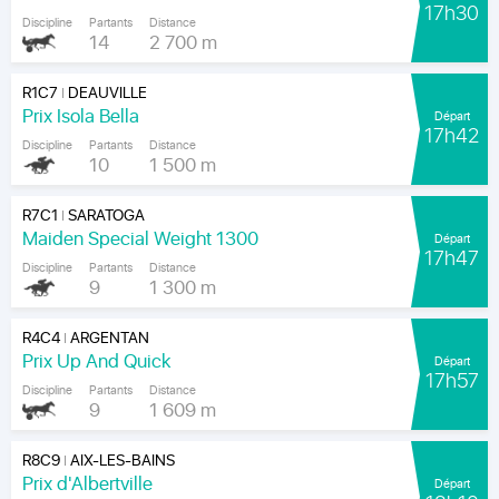
17h30
Discipline
Partants
Distance
14
2 700 m
R1C7
DEAUVILLE
|
Prix Isola Bella
Départ
17h42
Discipline
Partants
Distance
10
1 500 m
R7C1
SARATOGA
|
Maiden Special Weight 1300
Départ
17h47
Discipline
Partants
Distance
9
1 300 m
R4C4
ARGENTAN
|
Prix Up And Quick
Départ
17h57
Discipline
Partants
Distance
9
1 609 m
R8C9
AIX-LES-BAINS
|
Prix d'Albertville
Départ