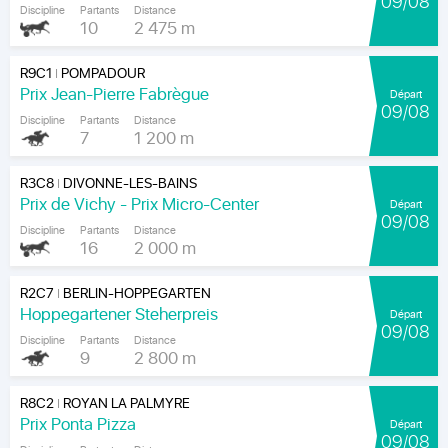
09/08
Discipline
Partants
Distance
10
2 475 m
R9C1
POMPADOUR
|
Prix Jean-Pierre Fabrègue
Départ
09/08
Discipline
Partants
Distance
7
1 200 m
R3C8
DIVONNE-LES-BAINS
|
Prix de Vichy - Prix Micro-Center
Départ
09/08
Discipline
Partants
Distance
16
2 000 m
R2C7
BERLIN-HOPPEGARTEN
|
Hoppegartener Steherpreis
Départ
09/08
Discipline
Partants
Distance
9
2 800 m
R8C2
ROYAN LA PALMYRE
|
Prix Ponta Pizza
Départ
09/08