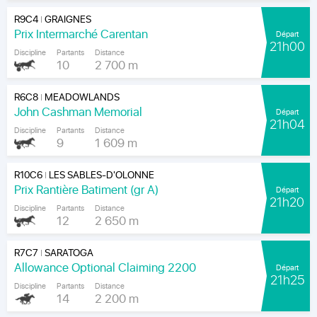
R9C4
GRAIGNES
|
Prix Intermarché Carentan
Départ
21h00
Discipline
Partants
Distance
10
2 700 m
R6C8
MEADOWLANDS
|
John Cashman Memorial
Départ
21h04
Discipline
Partants
Distance
9
1 609 m
R10C6
LES SABLES-D'OLONNE
|
Prix Rantière Batiment (gr A)
Départ
21h20
Discipline
Partants
Distance
12
2 650 m
R7C7
SARATOGA
|
Allowance Optional Claiming 2200
Départ
21h25
Discipline
Partants
Distance
14
2 200 m