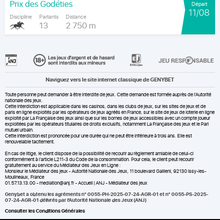
Prix des Godéties
Départ
11/08
Discipline
Partants
Distance
13
2 750 m
Naviguez vers le site internet classique de GENYBET
Toute personne peut demander à être interdite de jeux. Cette demande est formée auprès de l'Autorité
nationale des jeux.
Cette interdiction est applicable dans les casinos, dans les clubs de jeux, sur les sites de jeux et de
paris en ligne exploités par les opérateurs de jeux agréés en France, sur le site de jeux de loterie en ligne
exploité par La Française des jeux ainsi que sur les bornes de jeux accessibles avec un compte joueur
exploitées par les opérateurs titulaires de droits exclusifs, notamment La Française des jeux et le Pari
mutuel urbain.
Cette interdiction est prononcée pour une durée qui ne peut être inférieure à trois ans. Elle est
renouvelable tacitement.
En cas de litige, le client dispose de la possibilité de recourir au règlement amiable de celui-ci
conformément à l’article L211-3 du Code de la consommation. Pour cela, le client peut recourir
gratuitement au service du Médiateur des Jeux en Ligne :
Monsieur le Médiateur des jeux - Autorité Nationale des Jeux, 11 boulevard Gallieni, 92130 Issy-les-
Moulineaux, France
01.57.13.13.00 - mediation@anj.fr -
Accueil | ANJ - Médiateur des jeux
Genybet a obtenu les agréments n° 0055-PH-2025-07-24-AGR-01 et n° 0055-PS-2025-
07-24-AGR-01 délivrés par l'Autorité Nationale des Jeux (ANJ)
Consulter les Conditions Générales