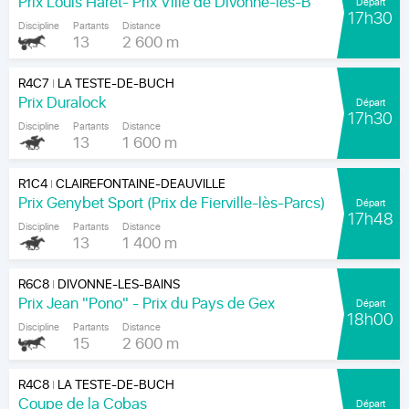
Prix Louis Haret- Prix Ville de Divonne-les-B
Départ
17h30
Discipline
Partants
Distance
13
2 600 m
R4C7
LA TESTE-DE-BUCH
|
Prix Duralock
Départ
17h30
Discipline
Partants
Distance
13
1 600 m
R1C4
CLAIREFONTAINE-DEAUVILLE
|
Prix Genybet Sport (Prix de Fierville-lès-Parcs)
Départ
17h48
Discipline
Partants
Distance
13
1 400 m
R6C8
DIVONNE-LES-BAINS
|
Prix Jean "Pono" - Prix du Pays de Gex
Départ
18h00
Discipline
Partants
Distance
15
2 600 m
R4C8
LA TESTE-DE-BUCH
|
Coupe de la Cobas
Départ