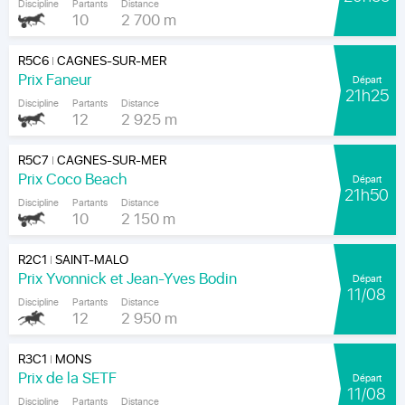
Discipline
Partants
Distance
10
2 700 m
R5C6
CAGNES-SUR-MER
|
Prix Faneur
Départ
21h25
Discipline
Partants
Distance
12
2 925 m
R5C7
CAGNES-SUR-MER
|
Prix Coco Beach
Départ
21h50
Discipline
Partants
Distance
10
2 150 m
R2C1
SAINT-MALO
|
Prix Yvonnick et Jean-Yves Bodin
Départ
11/08
Discipline
Partants
Distance
12
2 950 m
R3C1
MONS
|
Prix de la SETF
Départ
11/08
Discipline
Partants
Distance