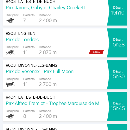
R4C3
LA TESTE-DE-BUCH
|
Prix James, Gaby et Charley Crockett
Départ
15h10
Discipline
Partants
Distance
7
2 400 m
R2C8
ENGHIEN
|
Prix de Londres
Départ
15h28
Discipline
Partants
Distance
11
2 875 m
R6C3
DIVONNE-LES-BAINS
|
Prix de Vesenex - Prix Full Moon
Départ
15h30
Discipline
Partants
Distance
11
2 700 m
R4C4
LA TESTE-DE-BUCH
|
Prix Alfred Fremiot - Trophée Marquise de Moratalla
Départ
15h45
Discipline
Partants
Distance
8
2 400 m
R6C4
DIVONNE-LES-BAINS
|