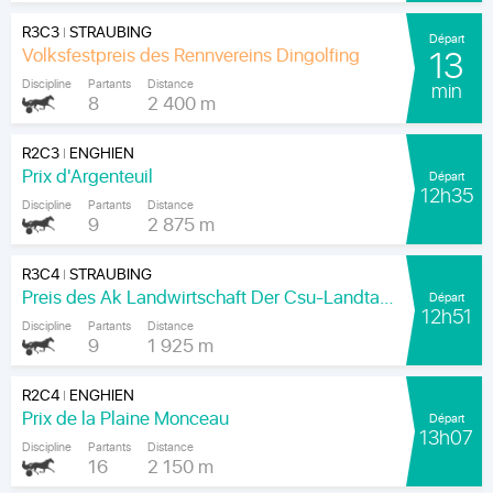
R3C3
STRAUBING
|
Départ
Volksfestpreis des Rennvereins Dingolfing
13
Discipline
Partants
Distance
min
8
2 400 m
R2C3
ENGHIEN
|
Prix d'Argenteuil
Départ
12h35
Discipline
Partants
Distance
9
2 875 m
R3C4
STRAUBING
|
Preis des Ak Landwirtschaft Der Csu-Landtagsfraktion
Départ
12h51
Discipline
Partants
Distance
9
1 925 m
R2C4
ENGHIEN
|
Prix de la Plaine Monceau
Départ
13h07
Discipline
Partants
Distance
16
2 150 m