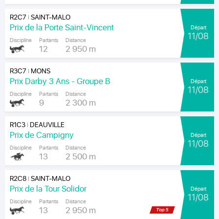
R2C7
SAINT-MALO
|
Prix de la Porte Saint-Vincent
Départ
11/08
Discipline
Partants
Distance
12
2 950 m
R3C7
MONS
|
Prix Darby 3 Ans - Groupe B
Départ
11/08
Discipline
Partants
Distance
9
2 300 m
R1C3
DEAUVILLE
|
Prix de Campigny
Départ
11/08
Discipline
Partants
Distance
13
2 500 m
R2C8
SAINT-MALO
|
Prix de la Tour Solidor
Départ
11/08
Discipline
Partants
Distance
13
2 950 m