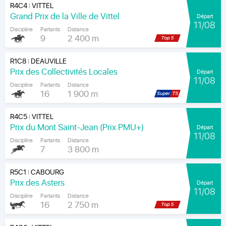
R4C4
VITTEL
|
Grand Prix de la Ville de Vittel
Départ
11/08
Discipline
Partants
Distance
9
2 400 m
R1C8
DEAUVILLE
|
Prix des Collectivités Locales
Départ
11/08
Discipline
Partants
Distance
16
1 900 m
R4C5
VITTEL
|
Prix du Mont Saint-Jean (Prix PMU+)
Départ
11/08
Discipline
Partants
Distance
7
3 800 m
R5C1
CABOURG
|
Prix des Asters
Départ
11/08
Discipline
Partants
Distance
16
2 750 m