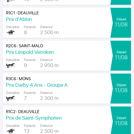
R1C1
DEAUVILLE
|
Prix d'Ablon
Départ
11/08
Discipline
Partants
Distance
8
2 500 m
R2C6
SAINT-MALO
|
Prix Léopold Verroken
Départ
11/08
Discipline
Partants
Distance
9
2 950 m
R3C6
MONS
|
Prix Darby 4 Ans - Groupe A
Départ
11/08
Discipline
Partants
Distance
7
2 300 m
R1C2
DEAUVILLE
|
Prix de Saint-Symphorien
Départ
11/08
Discipline
Partants
Distance
13
2 500 m