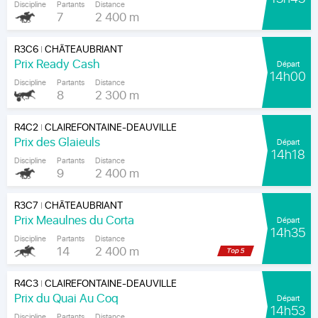
Discipline
Partants
Distance
7
2 400 m
R3C6
CHÂTEAUBRIANT
|
Prix Ready Cash
Départ
14h00
Discipline
Partants
Distance
8
2 300 m
R4C2
CLAIREFONTAINE-DEAUVILLE
|
Prix des Glaieuls
Départ
14h18
Discipline
Partants
Distance
9
2 400 m
R3C7
CHÂTEAUBRIANT
|
Prix Meaulnes du Corta
Départ
14h35
Discipline
Partants
Distance
14
2 400 m
R4C3
CLAIREFONTAINE-DEAUVILLE
|
Prix du Quai Au Coq
Départ
14h53
Discipline
Partants
Distance