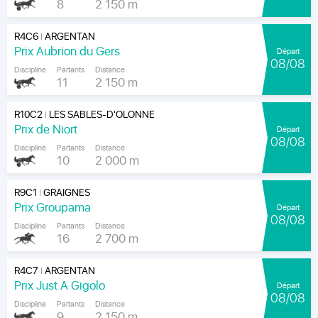
8
2 150 m
R4C6
ARGENTAN
|
Prix Aubrion du Gers
Départ
08/08
Discipline
Partants
Distance
11
2 150 m
R10C2
LES SABLES-D'OLONNE
|
Prix de Niort
Départ
08/08
Discipline
Partants
Distance
10
2 000 m
R9C1
GRAIGNES
|
Prix Groupama
Départ
08/08
Discipline
Partants
Distance
16
2 700 m
R4C7
ARGENTAN
|
Prix Just A Gigolo
Départ
08/08
Discipline
Partants
Distance
9
2 150 m