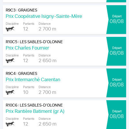
R9C3
GRAIGNES
|
Prix Coopérative Isigny-Sainte-Mère
Départ
08/08
Discipline
Partants
Distance
12
2 700 m
R10C5
LES SABLES-D'OLONNE
|
Prix Charles Fournier
Départ
08/08
Discipline
Partants
Distance
12
2 650 m
R9C4
GRAIGNES
|
Prix Intermarché Carentan
Départ
08/08
Discipline
Partants
Distance
10
2 700 m
R10C6
LES SABLES-D'OLONNE
|
Prix Rantière Batiment (gr A)
Départ
08/08
Discipline
Partants
Distance
12
2 650 m