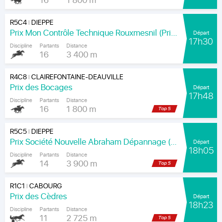
16
1 800 m
R5C4
DIEPPE
|
Prix Mon Contrôle Technique Rouxmesnil (Prix Jean de la Rochefoucauld)
Départ
17h30
Discipline
Partants
Distance
16
3 400 m
R4C8
CLAIREFONTAINE-DEAUVILLE
|
Prix des Bocages
Départ
17h48
Discipline
Partants
Distance
16
1 800 m
R5C5
DIEPPE
|
Prix Société Nouvelle Abraham Dépannage (Prix Arenice)
Départ
18h05
Discipline
Partants
Distance
14
3 900 m
R1C1
CABOURG
|
Prix des Cèdres
Départ
18h23
Discipline
Partants
Distance
11
2 725 m