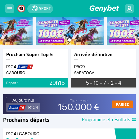
SPORT
Prochain Super Top 5
Arrivée définitive
R1C4
R5C9
CABOURG
SARATOGA
20h15
5 - 10 - 7 - 2 - 4
Départ :
Aujourd'hui
Tirelire de
150.000 €
PARIEZ
R1C4
Prochains départs
Programme et résultats
R1C4
CABOURG
|