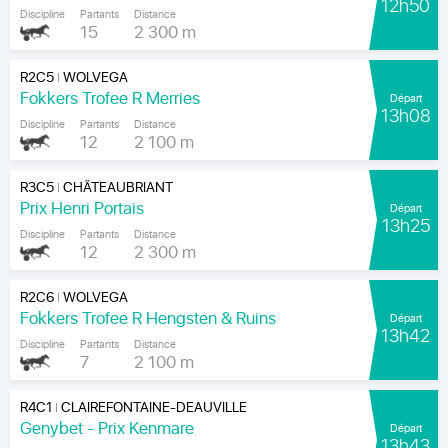
12h50
Discipline
Partants
Distance
15
2 300 m
R2C5
WOLVEGA
|
Fokkers Trofee R Merries
Départ
13h08
Discipline
Partants
Distance
12
2 100 m
R3C5
CHÂTEAUBRIANT
|
Prix Henri Portais
Départ
13h25
Discipline
Partants
Distance
12
2 300 m
R2C6
WOLVEGA
|
Fokkers Trofee R Hengsten & Ruins
Départ
13h42
Discipline
Partants
Distance
7
2 100 m
R4C1
CLAIREFONTAINE-DEAUVILLE
|
Genybet - Prix Kenmare
Départ
13h43