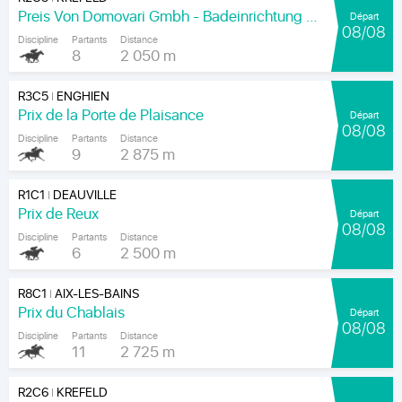
Preis Von Domovari Gmbh - Badeinrichtung Auf Mass
Départ
08/08
Discipline
Partants
Distance
8
2 050 m
R3C5
ENGHIEN
|
Prix de la Porte de Plaisance
Départ
08/08
Discipline
Partants
Distance
9
2 875 m
R1C1
DEAUVILLE
|
Prix de Reux
Départ
08/08
Discipline
Partants
Distance
6
2 500 m
R8C1
AIX-LES-BAINS
|
Prix du Chablais
Départ
08/08
Discipline
Partants
Distance
11
2 725 m
R2C6
KREFELD
|