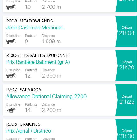
Discipline
Partants
Distance
10
2 700 m
R6C8
MEADOWLANDS
|
John Cashman Memorial
Départ
21h04
Discipline
Partants
Distance
9
1 609 m
R10C6
LES SABLES-D'OLONNE
|
Prix Rantière Batiment (gr A)
Départ
21h20
Discipline
Partants
Distance
12
2 650 m
R7C7
SARATOGA
|
Allowance Optional Claiming 2200
Départ
21h25
Discipline
Partants
Distance
14
2 200 m
R9C5
GRAIGNES
|
Prix Agrial / Districo
Départ
21h30
Discipline
Partants
Distance