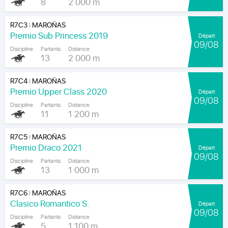
8
2 000 m
R7C3
MAROÑAS
|
Premio Sub Princess 2019
Départ
09/08
Discipline
Partants
Distance
13
2 000 m
R7C4
MAROÑAS
|
Premio Upper Class 2020
Départ
09/08
Discipline
Partants
Distance
11
1 200 m
R7C5
MAROÑAS
|
Premio Draco 2021
Départ
09/08
Discipline
Partants
Distance
13
1 000 m
R7C6
MAROÑAS
|
Clasico Romantico S.
Départ
09/08
Discipline
Partants
Distance
5
1 100 m