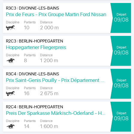
R3C3
DIVONNE-LES-BAINS
|
Prix de Feurs - Prix Groupe Martin Ford Nissan
Départ
09/08
Discipline
Partants
Distance
10
2 000 m
R2C3
BERLIN-HOPPEGARTEN
|
Hoppegartener Fliegerpreis
Départ
09/08
Discipline
Partants
Distance
8
1 200 m
R3C4
DIVONNE-LES-BAINS
|
Prix Saint-Genis Pouilly - Prix Département Ain
Départ
09/08
Discipline
Partants
Distance
16
2 675 m
R2C4
BERLIN-HOPPEGARTEN
|
Preis Der Sparkasse Märkisch-Oderland - Hkjc World Pool Trophy
Départ
09/08
Discipline
Partants
Distance
14
1 600 m