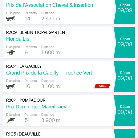
Prix de l'Association Cheval & Insertion
Départ
09/08
Discipline
Partants
Distance
14
2 475 m
R2C9
BERLIN-HOPPEGARTEN
|
Florida Eis
Départ
09/08
Discipline
Partants
Distance
9
1 600 m
R5C4
LA GACILLY
|
Grand Prix de la Gacilly - Trophée Vert
Départ
09/08
Discipline
Partants
Distance
16
3 100 m
R8C4
POMPADOUR
|
Prix Dominique Marcilhacy
Départ
09/08
Discipline
Partants
Distance
5
3 900 m
R1C5
DEAUVILLE
|