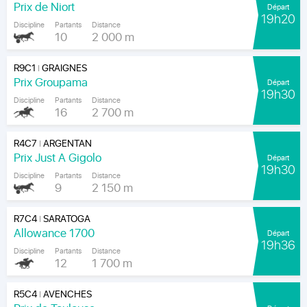
Prix de Niort
Départ
19h20
Discipline
Partants
Distance
10
2 000 m
R9C1
GRAIGNES
|
Prix Groupama
Départ
19h30
Discipline
Partants
Distance
16
2 700 m
R4C7
ARGENTAN
|
Prix Just A Gigolo
Départ
19h30
Discipline
Partants
Distance
9
2 150 m
R7C4
SARATOGA
|
Allowance 1700
Départ
19h36
Discipline
Partants
Distance
12
1 700 m
R5C4
AVENCHES
|