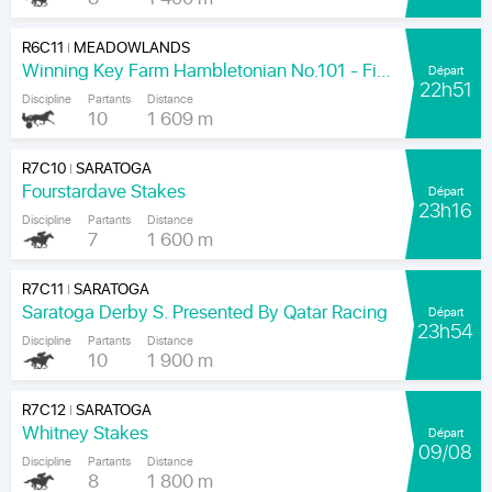
R6C11
MEADOWLANDS
|
Winning Key Farm Hambletonian No.101 - Final
Départ
22h51
Discipline
Partants
Distance
10
1 609 m
R7C10
SARATOGA
|
Fourstardave Stakes
Départ
23h16
Discipline
Partants
Distance
7
1 600 m
R7C11
SARATOGA
|
Saratoga Derby S. Presented By Qatar Racing
Départ
23h54
Discipline
Partants
Distance
10
1 900 m
R7C12
SARATOGA
|
Whitney Stakes
Départ
09/08
Discipline
Partants
Distance
8
1 800 m