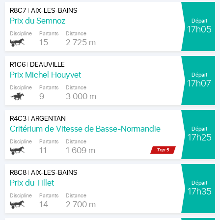
R8C7
AIX-LES-BAINS
|
Prix du Semnoz
Départ
17h05
Discipline
Partants
Distance
15
2 725 m
R1C6
DEAUVILLE
|
Prix Michel Houyvet
Départ
17h07
Discipline
Partants
Distance
9
3 000 m
R4C3
ARGENTAN
|
Critérium de Vitesse de Basse-Normandie
Départ
17h25
Discipline
Partants
Distance
11
1 609 m
R8C8
AIX-LES-BAINS
|
Prix du Tillet
Départ
17h35
Discipline
Partants
Distance
14
2 700 m