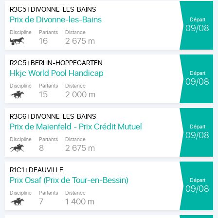
R3C5
DIVONNE-LES-BAINS
|
Prix de Divonne-les-Bains
Départ
09/08
Discipline
Partants
Distance
16
2 675 m
R2C5
BERLIN-HOPPEGARTEN
|
Hkjc World Pool Handicap
Départ
09/08
Discipline
Partants
Distance
15
2 000 m
R3C6
DIVONNE-LES-BAINS
|
Prix de Maienfeld - Prix Crédit Mutuel
Départ
09/08
Discipline
Partants
Distance
8
2 675 m
R1C1
DEAUVILLE
|
Prix Osaf (Prix de Tour-en-Bessin)
Départ
09/08
Discipline
Partants
Distance
7
1 400 m