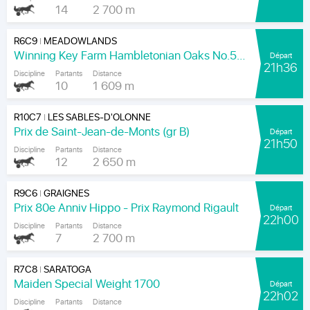
14
2 700 m
R6C9
MEADOWLANDS
|
Winning Key Farm Hambletonian Oaks No.56 - Final
Départ
21h36
Discipline
Partants
Distance
10
1 609 m
R10C7
LES SABLES-D'OLONNE
|
Prix de Saint-Jean-de-Monts (gr B)
Départ
21h50
Discipline
Partants
Distance
12
2 650 m
R9C6
GRAIGNES
|
Prix 80e Anniv Hippo - Prix Raymond Rigault
Départ
22h00
Discipline
Partants
Distance
7
2 700 m
R7C8
SARATOGA
|
Maiden Special Weight 1700
Départ
22h02
Discipline
Partants
Distance