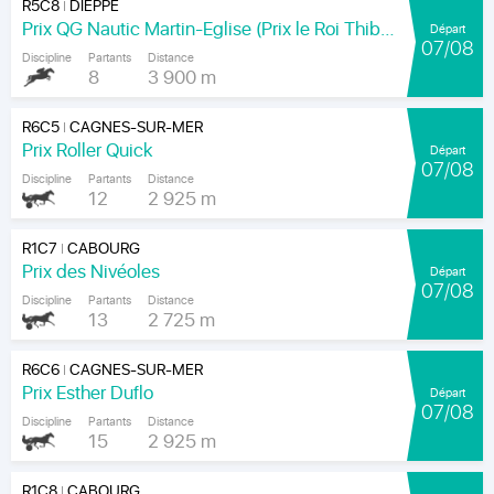
R5C8
DIEPPE
|
Prix QG Nautic Martin-Eglise (Prix le Roi Thibault)
Départ
07/08
Discipline
Partants
Distance
8
3 900 m
R6C5
CAGNES-SUR-MER
|
Prix Roller Quick
Départ
07/08
Discipline
Partants
Distance
12
2 925 m
R1C7
CABOURG
|
Prix des Nivéoles
Départ
07/08
Discipline
Partants
Distance
13
2 725 m
R6C6
CAGNES-SUR-MER
|
Prix Esther Duflo
Départ
07/08
Discipline
Partants
Distance
15
2 925 m
R1C8
CABOURG
|