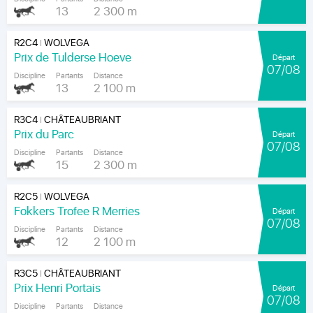
13
2 300 m
R2C4
WOLVEGA
|
Prix de Tulderse Hoeve
Départ
07/08
Discipline
Partants
Distance
13
2 100 m
R3C4
CHÂTEAUBRIANT
|
Prix du Parc
Départ
07/08
Discipline
Partants
Distance
15
2 300 m
R2C5
WOLVEGA
|
Fokkers Trofee R Merries
Départ
07/08
Discipline
Partants
Distance
12
2 100 m
R3C5
CHÂTEAUBRIANT
|
Prix Henri Portais
Départ
07/08
Discipline
Partants
Distance