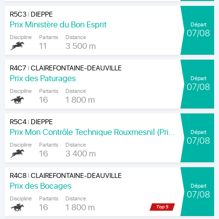
R5C3
DIEPPE
|
Prix Ministère du Bon Esprit
Départ
07/08
Discipline
Partants
Distance
11
3 500 m
R4C7
CLAIREFONTAINE-DEAUVILLE
|
Prix des Paturages
Départ
07/08
Discipline
Partants
Distance
16
1 800 m
R5C4
DIEPPE
|
Prix Mon Contrôle Technique Rouxmesnil (Prix Jean de la Rochefoucauld)
Départ
07/08
Discipline
Partants
Distance
16
3 400 m
R4C8
CLAIREFONTAINE-DEAUVILLE
|
Prix des Bocages
Départ
07/08
Discipline
Partants
Distance
16
1 800 m