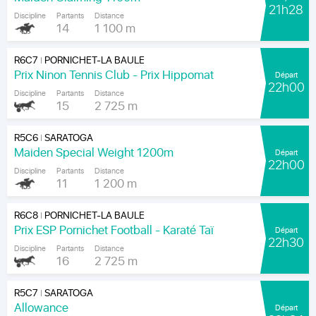
21h28
Discipline
Partants
Distance
14
1 100 m
R6C7
PORNICHET-LA BAULE
|
Prix Ninon Tennis Club - Prix Hippomat
Départ
22h00
Discipline
Partants
Distance
15
2 725 m
R5C6
SARATOGA
|
Maiden Special Weight 1200m
Départ
22h00
Discipline
Partants
Distance
11
1 200 m
R6C8
PORNICHET-LA BAULE
|
Prix ESP Pornichet Football - Karaté Taï
Départ
22h30
Discipline
Partants
Distance
16
2 725 m
R5C7
SARATOGA
|
Allowance
Départ