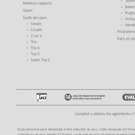
Tenni
Meilleurs rapports
Basket
Géant
Rugb
Guide des paris
Volley
Simple
Handb
Couplé
Programm
2 sur 4
Paris en di
Trio
Top 4
Top 5
Super Top 5
Genybet a obtenu les agréments n
Toute personne peut demander à être interdite de jeux. Cette demande est formée a
opérateurs de jeux agréés en France, sur le site de jeux de loterie en ligne exp