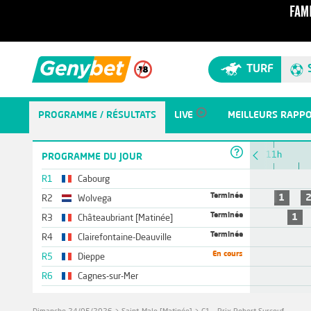
TURF
PROGRAMME / RÉSULTATS
LIVE
MEILLEURS RAPP
10h
11h
PROGRAMME DU JOUR
R1
Cabourg
Terminée
1
R2
Wolvega
Terminée
1
R3
Châteaubriant [Matinée]
Terminée
R4
Clairefontaine-Deauville
En cours
R5
Dieppe
R6
Cagnes-sur-Mer