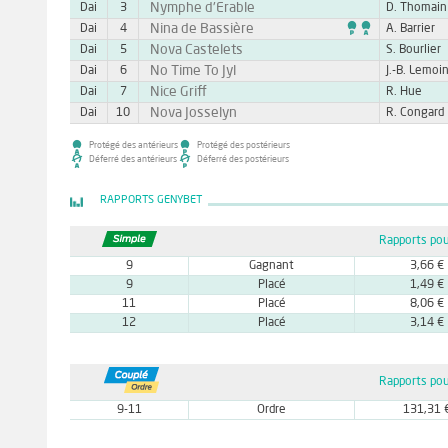
Nymphe d'Erable
Dai
3
D. Thomain

Nina de Bassière
Dai
4
A. Barrier
Nova Castelets
Dai
5
S. Bourlier
No Time To Jyl
Dai
6
J.-B. Lemoi
Nice Griff
Dai
7
R. Hue
Nova Josselyn
Dai
10
R. Congard
Protégé des antérieurs
Protégé des postérieurs
Déferré des antérieurs
Déferré des postérieurs
RAPPORTS GENYBET
Rapports pou
9
Gagnant
3,66 €
9
Placé
1,49 €
11
Placé
8,06 €
12
Placé
3,14 €
Rapports pou
9-11
Ordre
131,31 