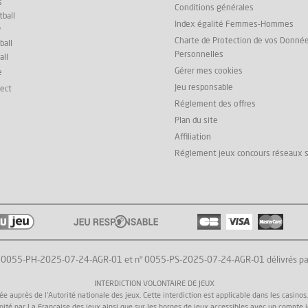
s
Conditions générales
ball
Index égalité Femmes-Hommes
y
Charte de Protection de vos Donné
ball
Personnelles
all
Gérer mes cookies
e
Jeu responsable
rect
Réglement des offres
Plan du site
Affiliation
Réglement jeux concours réseaux 
° 0055-PH-2025-07-24-AGR-01 et n° 0055-PS-2025-07-24-AGR-01 délivrés par l'
INTERDICTION VOLONTAIRE DE JEUX
uprès de l'Autorité nationale des jeux. Cette interdiction est applicable dans les casinos, da
loité par La Française des jeux ainsi que sur les bornes de jeux accessibles avec un compte 