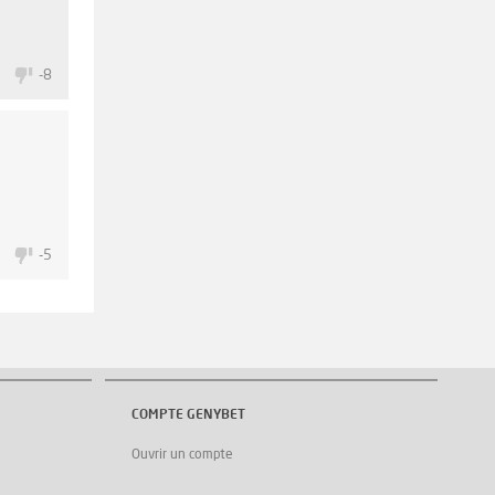
1
-8
1
-5
COMPTE GENYBET
Ouvrir un compte