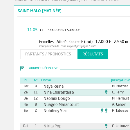
Dimanche 24/05/2026
>
Saint-Malo [Matinée]
>
C1 - Prix Robert Surcouf
SAINT-MALO [MATINÉE]
11:05
C1 - PRIX ROBERT SURCOUF
Femelles - Attelé - Course F (trot) - 17,000 € - 2,950 m -
Pour pouliches de 3 ans, n'ayant pas gagné 5.100.
PARTANTS / PRONOSTICS
RÉSULTATS
ARRIVÉE DÉFINITIVE
Pl.
N°
Cheval
Jockey/Drive
Naya Reina
1er
9
M. Mottier

Nina Charentaise
2e
11
C. Terry
Naomie Deugé
3e
12
M. Herrault
Nuagee Marancourt
4e
8
A. Lenoir

Nobiliary Star
5e
2
F. Tabesse

Nikita Pop
Dai
1
E. Letouzé