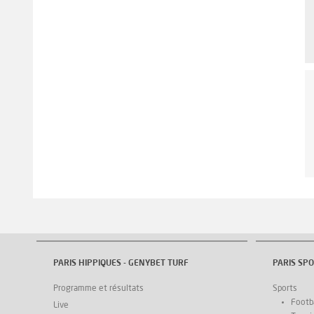
PARIS HIPPIQUES - GENYBET TURF
PARIS SPO
Programme et résultats
Sports
Footba
Live