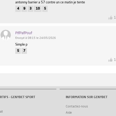
antonny barrier a 57 contre un ce matin je tente
4
9
3
10
5
PifPafPouf
Envoyé à 08:15 le 24/05/2026
Simple p
5
7
RTIFS - GENYBET SPORT
INFORMATION SUR GENYBET
Contactez-nous
ll
Aide