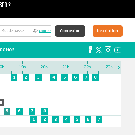
Connexion
Inscription
Oublié ?
ROMOS
8h
19h
20h
21h
22h
23h
1
2
3
4
5
6
7
8
8
5
6
7
8
1
2
3
4
5
6
7