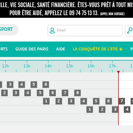
SPORT
ORTS
GUIDE DES PARIS
AIDE
LA CONQUÊTE DE L'ETÉ ☀️
P
12h
13h
14h
15h
16h
17h
1
2
3
4
5
6
2
3
4
5
6
7
8
1
2
3
4
5
6
7
1
2
3
4