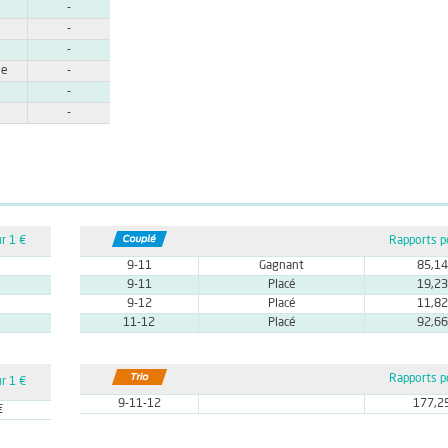
-
-
-
ne
-
-
-
r 1 €
Rapports p
9-11
Gagnant
85,14
9-11
Placé
19,23
9-12
Placé
11,82
11-12
Placé
92,66
Rapports p
r 1 €
9-11-12
177,2
€