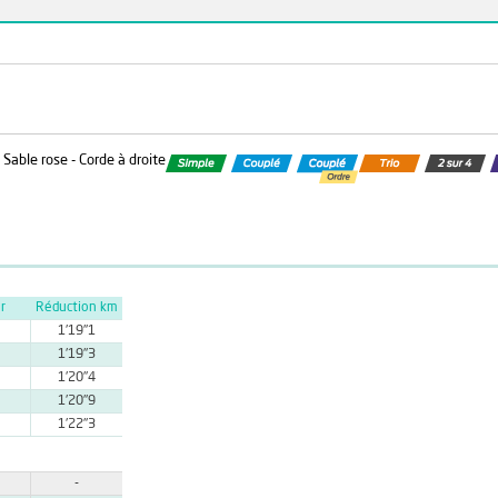
 Sable rose - Corde à droite
r
Réduction km
1'19''1
1'19''3
1'20''4
1'20''9
1'22''3
-