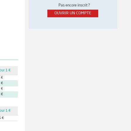
Pas encore inscrit ?
OUVRIR UN COMPTE
our 1 €
 €
 €
 €
 €
our 1 €
5 €