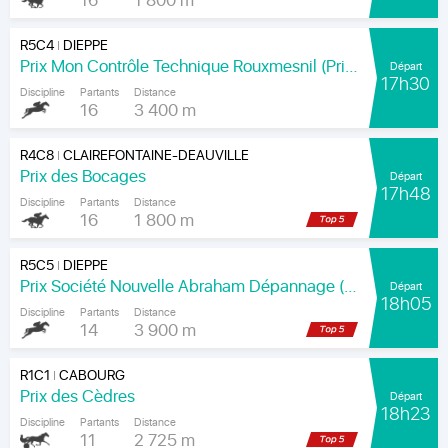
16
1 800 m
R5C4
DIEPPE
|
Prix Mon Contrôle Technique Rouxmesnil (Prix Jean de la Rochefoucauld)
Départ
17h30
Discipline
Partants
Distance
16
3 400 m
R4C8
CLAIREFONTAINE-DEAUVILLE
|
Prix des Bocages
Départ
17h48
Discipline
Partants
Distance
16
1 800 m
R5C5
DIEPPE
|
Prix Société Nouvelle Abraham Dépannage (Prix Arenice)
Départ
18h05
Discipline
Partants
Distance
14
3 900 m
R1C1
CABOURG
|
Prix des Cèdres
Départ
18h23
Discipline
Partants
Distance
11
2 725 m