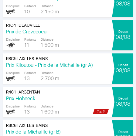
08/08
Discipline
Partants
Distance
10
2 150 m
R1C4
DEAUVILLE
|
Prix de Crevecoeur
Départ
08/08
Discipline
Partants
Distance
11
1 500 m
R8C5
AIX-LES-BAINS
|
Prix Kiloutou - Prix de la Michaille (gr A)
Départ
08/08
Discipline
Partants
Distance
13
2 700 m
R4C1
ARGENTAN
|
Prix Hohneck
Départ
08/08
Discipline
Partants
Distance
13
1 609 m
R8C6
AIX-LES-BAINS
|
Prix de la Michaille (gr B)
Départ