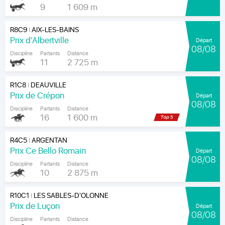
9
1 609 m
R8C9
AIX-LES-BAINS
|
Prix d'Albertville
Départ
08/08
Discipline
Partants
Distance
11
2 725 m
R1C8
DEAUVILLE
|
Prix de Crépon
Départ
08/08
Discipline
Partants
Distance
16
1 600 m
R4C5
ARGENTAN
|
Prix Ce Bello Romain
Départ
08/08
Discipline
Partants
Distance
10
2 875 m
R10C1
LES SABLES-D'OLONNE
|
Prix de Luçon
Départ
08/08
Discipline
Partants
Distance