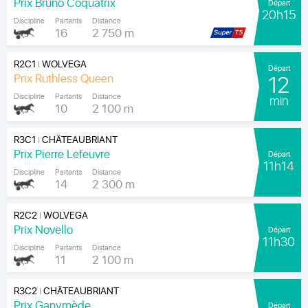
Prix Bruno Coquatrix
Départ
20h15
Discipline
Partants
Distance
16
2 750 m
R2C1
WOLVEGA
|
Départ
Prix Ruthless Queen
11
Discipline
Partants
Distance
min
10
2 100 m
R3C1
CHÂTEAUBRIANT
|
Prix Pierre Lefeuvre
Départ
11h14
Discipline
Partants
Distance
14
2 300 m
R2C2
WOLVEGA
|
Prix Novello
Départ
11h30
Discipline
Partants
Distance
11
2 100 m
R3C2
CHÂTEAUBRIANT
|
Prix Ganymède
Départ