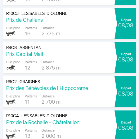
R10C3
LES SABLES-D'OLONNE
|
Prix de Challans
Départ
08/08
Discipline
Partants
Distance
16
2 775 m
R4C8
ARGENTAN
|
Prix Capital Mail
Départ
08/08
Discipline
Partants
Distance
12
2 875 m
R9C2
GRAIGNES
|
Prix des Bénévoles de l'Hippodrome
Départ
08/08
Discipline
Partants
Distance
11
2 700 m
R10C4
LES SABLES-D'OLONNE
|
Prix de la Rochelle - Châtelaillon
Départ
08/08
Discipline
Partants
Distance
13
2 000 m