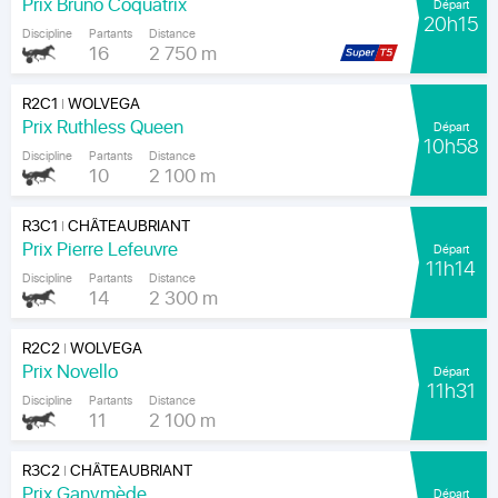
Prix Bruno Coquatrix
Départ
20h15
Discipline
Partants
Distance
16
2 750 m
R2C1
WOLVEGA
|
Prix Ruthless Queen
Départ
10h58
Discipline
Partants
Distance
10
2 100 m
R3C1
CHÂTEAUBRIANT
|
Prix Pierre Lefeuvre
Départ
11h14
Discipline
Partants
Distance
14
2 300 m
R2C2
WOLVEGA
|
Prix Novello
Départ
11h31
Discipline
Partants
Distance
11
2 100 m
R3C2
CHÂTEAUBRIANT
|
Prix Ganymède
Départ