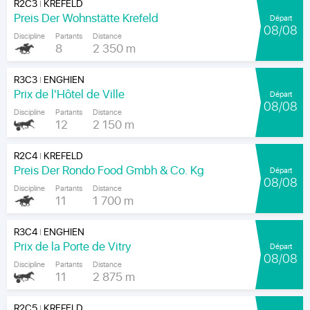
R2C3
KREFELD
|
Preis Der Wohnstätte Krefeld
Départ
08/08
Discipline
Partants
Distance
8
2 350 m
R3C3
ENGHIEN
|
Prix de l'Hôtel de Ville
Départ
08/08
Discipline
Partants
Distance
12
2 150 m
R2C4
KREFELD
|
Preis Der Rondo Food Gmbh & Co. Kg
Départ
08/08
Discipline
Partants
Distance
11
1 700 m
R3C4
ENGHIEN
|
Prix de la Porte de Vitry
Départ
08/08
Discipline
Partants
Distance
11
2 875 m
R2C5
KREFELD
|