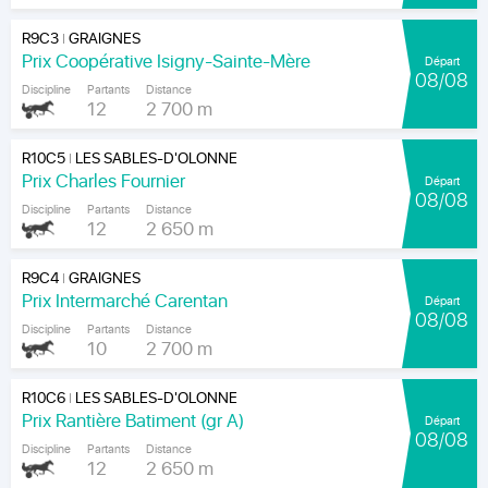
R9C3
GRAIGNES
|
Prix Coopérative Isigny-Sainte-Mère
Départ
08/08
Discipline
Partants
Distance
12
2 700 m
R10C5
LES SABLES-D'OLONNE
|
Prix Charles Fournier
Départ
08/08
Discipline
Partants
Distance
12
2 650 m
R9C4
GRAIGNES
|
Prix Intermarché Carentan
Départ
08/08
Discipline
Partants
Distance
10
2 700 m
R10C6
LES SABLES-D'OLONNE
|
Prix Rantière Batiment (gr A)
Départ
08/08
Discipline
Partants
Distance
12
2 650 m