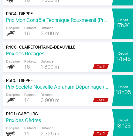
16
1 800 m
R5C4
DIEPPE
|
Prix Mon Contrôle Technique Rouxmesnil (Prix Jean de la Rochefoucauld)
Départ
17h30
Discipline
Partants
Distance
16
3 400 m
R4C8
CLAIREFONTAINE-DEAUVILLE
|
Prix des Bocages
Départ
17h48
Discipline
Partants
Distance
16
1 800 m
R5C5
DIEPPE
|
Prix Société Nouvelle Abraham Dépannage (Prix Arenice)
Départ
18h05
Discipline
Partants
Distance
14
3 900 m
R1C1
CABOURG
|
Prix des Cèdres
Départ
18h23
Discipline
Partants
Distance
11
2 725 m