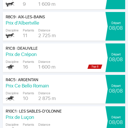
9
1 609 m
R8C9
AIX-LES-BAINS
|
Prix d'Albertville
Départ
08/08
Discipline
Partants
Distance
11
2 725 m
R1C8
DEAUVILLE
|
Prix de Crépon
Départ
08/08
Discipline
Partants
Distance
16
1 600 m
R4C5
ARGENTAN
|
Prix Ce Bello Romain
Départ
08/08
Discipline
Partants
Distance
10
2 875 m
R10C1
LES SABLES-D'OLONNE
|
Prix de Luçon
Départ
08/08
Discipline
Partants
Distance