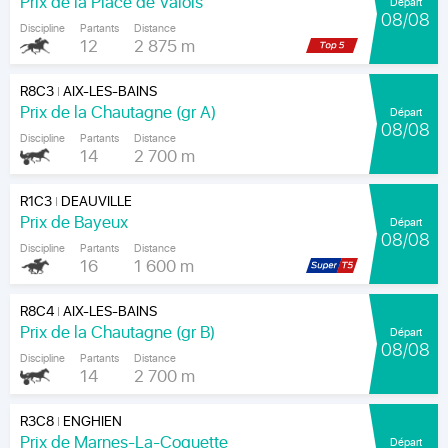
Prix de la Place de Valois
Départ
08/08
Discipline
Partants
Distance
12
2 875 m
R8C3
AIX-LES-BAINS
|
Prix de la Chautagne (gr A)
Départ
08/08
Discipline
Partants
Distance
14
2 700 m
R1C3
DEAUVILLE
|
Prix de Bayeux
Départ
08/08
Discipline
Partants
Distance
16
1 600 m
R8C4
AIX-LES-BAINS
|
Prix de la Chautagne (gr B)
Départ
08/08
Discipline
Partants
Distance
14
2 700 m
R3C8
ENGHIEN
|
Prix de Marnes-La-Coquette
Départ