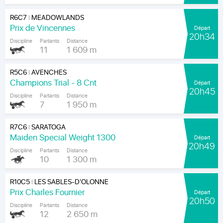
R6C7
MEADOWLANDS
|
Prix de Vincennes
Départ
20h34
Discipline
Partants
Distance
11
1 609 m
R5C6
AVENCHES
|
Champions Trial - 8 Cnt
Départ
20h45
Discipline
Partants
Distance
7
1 950 m
R7C6
SARATOGA
|
Maiden Special Weight 1300
Départ
20h49
Discipline
Partants
Distance
10
1 300 m
R10C5
LES SABLES-D'OLONNE
|
Prix Charles Fournier
Départ
20h50
Discipline
Partants
Distance
12
2 650 m