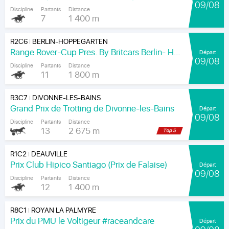
09/08
Discipline
Partants
Distance
7
1 400 m
R2C6
BERLIN-HOPPEGARTEN
|
Range Rover-Cup Pres. By Britcars Berlin- Hoppegartener Stutenp.
Départ
09/08
Discipline
Partants
Distance
11
1 800 m
R3C7
DIVONNE-LES-BAINS
|
Grand Prix de Trotting de Divonne-les-Bains
Départ
09/08
Discipline
Partants
Distance
13
2 675 m
R1C2
DEAUVILLE
|
Prix Club Hipico Santiago (Prix de Falaise)
Départ
09/08
Discipline
Partants
Distance
12
1 400 m
R8C1
ROYAN LA PALMYRE
|
Prix du PMU le Voltigeur #raceandcare
Départ