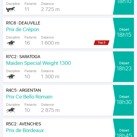
18h10
Discipline
Partants
Distance
11
2 725 m
R1C8
DEAUVILLE
|
Prix de Crépon
Départ
18h15
Discipline
Partants
Distance
16
1 600 m
R7C2
SARATOGA
|
Maiden Special Weight 1300
Départ
18h23
Discipline
Partants
Distance
10
1 300 m
R4C5
ARGENTAN
|
Prix Ce Bello Romain
Départ
18h30
Discipline
Partants
Distance
10
2 875 m
R5C2
AVENCHES
|
Prix de Bordeaux
Départ
18h45