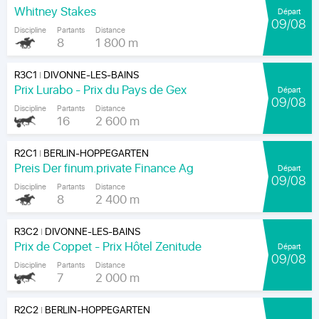
Whitney Stakes
Départ
09/08
Discipline
Partants
Distance
8
1 800 m
R3C1
DIVONNE-LES-BAINS
|
Prix Lurabo - Prix du Pays de Gex
Départ
09/08
Discipline
Partants
Distance
16
2 600 m
R2C1
BERLIN-HOPPEGARTEN
|
Preis Der finum.private Finance Ag
Départ
09/08
Discipline
Partants
Distance
8
2 400 m
R3C2
DIVONNE-LES-BAINS
|
Prix de Coppet - Prix Hôtel Zenitude
Départ
09/08
Discipline
Partants
Distance
7
2 000 m
R2C2
BERLIN-HOPPEGARTEN
|