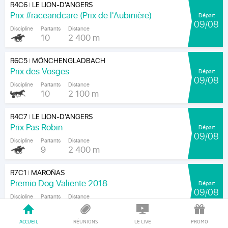
R4C6
LE LION-D'ANGERS
|
Prix #raceandcare (Prix de l'Aubinière)
Départ
09/08
Discipline
Partants
Distance
10
2 400 m
R6C5
MÖNCHENGLADBACH
|
Prix des Vosges
Départ
09/08
Discipline
Partants
Distance
10
2 100 m
R4C7
LE LION-D'ANGERS
|
Prix Pas Robin
Départ
09/08
Discipline
Partants
Distance
9
2 400 m
R7C1
MAROÑAS
|
Premio Dog Valiente 2018
Départ
09/08
Discipline
Partants
Distance
10
2 000 m
ACCUEIL
RÉUNIONS
LE LIVE
PROMO