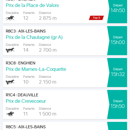
Prix de la Place de Valois
Départ
14h50
Discipline
Partants
Distance
12
2 875 m
R8C3
AIX-LES-BAINS
|
Prix de la Chautagne (gr A)
Départ
15h00
Discipline
Partants
Distance
14
2 700 m
R3C8
ENGHIEN
|
Prix de Marnes-La-Coquette
Départ
15h32
Discipline
Partants
Distance
10
2 150 m
R1C4
DEAUVILLE
|
Prix de Crevecoeur
Départ
15h50
Discipline
Partants
Distance
11
1 500 m
R8C5
AIX-LES-BAINS
|