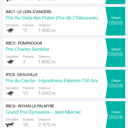
R4C1
LE LION-D'ANGERS
|
Prix Au-Delà des Pistes (Prix de Châteauneuf-sur-Sarthe)
Départ
09/08
Discipline
Partants
Distance
11
1 400 m
R9C5
POMPADOUR
|
Prix Charles Semblat
Départ
09/08
Discipline
Partants
Distance
7
1 600 m
R1C6
DEAUVILLE
|
Prix du Cercle - Hipodromo Palermo 150 Aniversario
Départ
09/08
Discipline
Partants
Distance
13
1 000 m
R8C6
ROYAN LA PALMYRE
|
Grand Prix Dynavena - Jean Mercier
Départ
09/08
Discipline
Partants
Distance
16
2 475 m