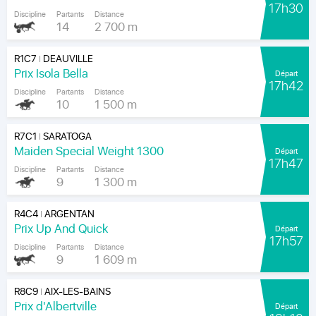
17h30
Discipline
Partants
Distance
14
2 700 m
R1C7
DEAUVILLE
|
Prix Isola Bella
Départ
17h42
Discipline
Partants
Distance
10
1 500 m
R7C1
SARATOGA
|
Maiden Special Weight 1300
Départ
17h47
Discipline
Partants
Distance
9
1 300 m
R4C4
ARGENTAN
|
Prix Up And Quick
Départ
17h57
Discipline
Partants
Distance
9
1 609 m
R8C9
AIX-LES-BAINS
|
Prix d'Albertville
Départ