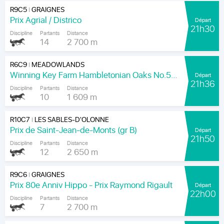
R9C5
GRAIGNES
|
Prix Agrial / Districo
Départ
21h30
Discipline
Partants
Distance
14
2 700 m
R6C9
MEADOWLANDS
|
Winning Key Farm Hambletonian Oaks No.56 - Final
Départ
21h36
Discipline
Partants
Distance
10
1 609 m
R10C7
LES SABLES-D'OLONNE
|
Prix de Saint-Jean-de-Monts (gr B)
Départ
21h50
Discipline
Partants
Distance
12
2 650 m
R9C6
GRAIGNES
|
Prix 80e Anniv Hippo - Prix Raymond Rigault
Départ
22h00
Discipline
Partants
Distance
7
2 700 m