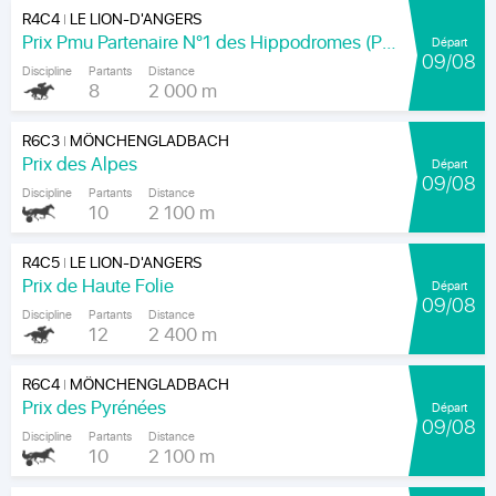
R4C4
LE LION-D'ANGERS
|
Prix Pmu Partenaire N°1 des Hippodromes (Prix du Moulin de Varennes)
Départ
09/08
Discipline
Partants
Distance
8
2 000 m
R6C3
MÖNCHENGLADBACH
|
Prix des Alpes
Départ
09/08
Discipline
Partants
Distance
10
2 100 m
R4C5
LE LION-D'ANGERS
|
Prix de Haute Folie
Départ
09/08
Discipline
Partants
Distance
12
2 400 m
R6C4
MÖNCHENGLADBACH
|
Prix des Pyrénées
Départ
09/08
Discipline
Partants
Distance
10
2 100 m