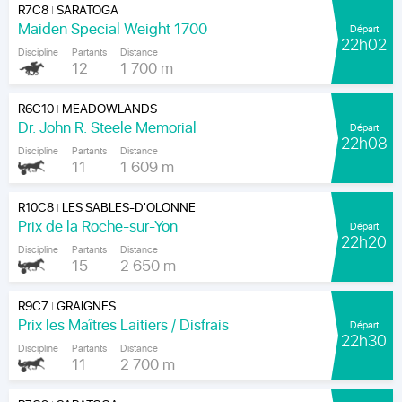
R7C8
SARATOGA
|
Maiden Special Weight 1700
Départ
22h02
Discipline
Partants
Distance
12
1 700 m
R6C10
MEADOWLANDS
|
Dr. John R. Steele Memorial
Départ
22h08
Discipline
Partants
Distance
11
1 609 m
R10C8
LES SABLES-D'OLONNE
|
Prix de la Roche-sur-Yon
Départ
22h20
Discipline
Partants
Distance
15
2 650 m
R9C7
GRAIGNES
|
Prix les Maîtres Laitiers / Disfrais
Départ
22h30
Discipline
Partants
Distance
11
2 700 m