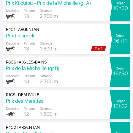
Prix Kiloutou - Prix de la Michaille (gr A)
Départ
16h00
Discipline
Partants
Distance
13
2 700 m
R4C1
ARGENTAN
|
Prix Hohneck
Départ
16h11
Discipline
Partants
Distance
13
1 609 m
R8C6
AIX-LES-BAINS
|
Prix de la Michaille (gr B)
Départ
16h30
Discipline
Partants
Distance
13
2 700 m
R1C5
DEAUVILLE
|
Prix des Marettes
Départ
16h32
Discipline
Partants
Distance
12
1 500 m
R4C2
ARGENTAN
|