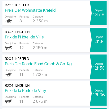
R2C3
KREFELD
|
Preis Der Wohnstätte Krefeld
Départ
12h18
Discipline
Partants
Distance
8
2 350 m
R3C3
ENGHIEN
|
Prix de l'Hôtel de Ville
Départ
12h34
Discipline
Partants
Distance
12
2 150 m
R2C4
KREFELD
|
Preis Der Rondo Food Gmbh & Co. Kg
Départ
12h50
Discipline
Partants
Distance
11
1 700 m
R3C4
ENGHIEN
|
Prix de la Porte de Vitry
Départ
13h06
Discipline
Partants
Distance
11
2 875 m