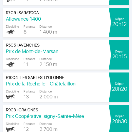
R7C5
SARATOGA
|
Allowance 1400
Départ
20h12
Discipline
Partants
Distance
8
1 400 m
R5C5
AVENCHES
|
Prix de Mont-de-Marsan
Départ
20h15
Discipline
Partants
Distance
11
2 150 m
R10C4
LES SABLES-D'OLONNE
|
Prix de la Rochelle - Châtelaillon
Départ
20h20
Discipline
Partants
Distance
13
2 000 m
R9C3
GRAIGNES
|
Prix Coopérative Isigny-Sainte-Mère
Départ
20h30
Discipline
Partants
Distance
12
2 700 m