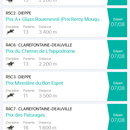
13
2 200 m
R5C2
DIEPPE
|
Prix A+ Glass Rouxmesnil (Prix Remy Mouquet)
Départ
07/08
Discipline
Partants
Distance
13
3 400 m
R4C6
CLAIREFONTAINE-DEAUVILLE
|
Prix du Chemin de L'hippodrome
Départ
07/08
Discipline
Partants
Distance
13
2 200 m
R5C3
DIEPPE
|
Prix Ministère du Bon Esprit
Départ
07/08
Discipline
Partants
Distance
11
3 500 m
R4C7
CLAIREFONTAINE-DEAUVILLE
|
Prix des Paturages
Départ
07/08
Discipline
Partants
Distance
16
1 800 m