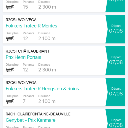
Discipline
Partants
Distance
15
2 300 m
R2C5
WOLVEGA
|
Fokkers Trofee R Merries
Départ
07/08
Discipline
Partants
Distance
12
2 100 m
R3C5
CHÂTEAUBRIANT
|
Prix Henri Portais
Départ
07/08
Discipline
Partants
Distance
12
2 300 m
R2C6
WOLVEGA
|
Fokkers Trofee R Hengsten & Ruins
Départ
07/08
Discipline
Partants
Distance
7
2 100 m
R4C1
CLAIREFONTAINE-DEAUVILLE
|
Genybet - Prix Kenmare
Départ
07/08
Discipline
Partants
Distance