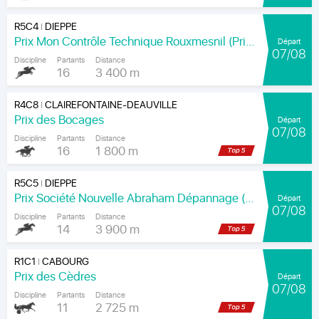
R5C4
DIEPPE
|
Prix Mon Contrôle Technique Rouxmesnil (Prix Jean de la Rochefoucauld)
Départ
07/08
Discipline
Partants
Distance
16
3 400 m
R4C8
CLAIREFONTAINE-DEAUVILLE
|
Prix des Bocages
Départ
07/08
Discipline
Partants
Distance
16
1 800 m
R5C5
DIEPPE
|
Prix Société Nouvelle Abraham Dépannage (Prix Arenice)
Départ
07/08
Discipline
Partants
Distance
14
3 900 m
R1C1
CABOURG
|
Prix des Cèdres
Départ
07/08
Discipline
Partants
Distance
11
2 725 m