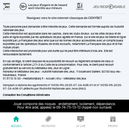
Naviguez vers le site internet classique de GENYBET
Toute personne peut demander à être interdite de jeux. Cette demande est formée auprès de l'Autorité
nationale des jeux.
Cette interdiction est applicable dans les casinos, dans les clubs de jeux, sur les sites de jeux et de
paris en ligne exploités par les opérateurs de jeux agréés en France, sur le site de jeux de loterie en ligne
exploité par La Française des jeux ainsi que sur les bornes de jeux accessibles avec un compte joueur
exploitées par les opérateurs titulaires de droits exclusifs, notamment La Française des jeux et le Pari
mutuel urbain.
Cette interdiction est prononcée pour une durée qui ne peut être inférieure à trois ans. Elle est
renouvelable tacitement.
En cas de litige, le client dispose de la possibilité de recourir au règlement amiable de celui-ci
conformément à l’article L211-3 du Code de la consommation. Pour cela, le client peut recourir
gratuitement au service du Médiateur des Jeux en Ligne :
Monsieur le Médiateur des jeux - Autorité Nationale des Jeux, 11 boulevard Gallieni, 92130 Issy-les-
Moulineaux, France
01.57.13.13.00 - mediation@anj.fr -
Accueil | ANJ - Médiateur des jeux
Genybet a obtenu les agréments n° 0055-PH-2025-07-24-AGR-01 et n° 0055-PS-2025-
07-24-AGR-01 délivrés par l'Autorité Nationale des Jeux (ANJ)
Consulter les Conditions Générales
Jouer comporte des risques : endettement, isolement, dépendance.
Pour être aidé, appelez le 09-74-75-13-13 (Appel non surtaxé)
ACCUEIL
RÉUNIONS
LE LIVE
PROMO