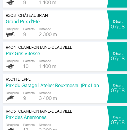
9
1 400 m
R3C8
CHÂTEAUBRIANT
|
Grand Prix d'Eté
Départ
07/08
Discipline
Partants
Distance
9
2 300 m
R4C4
CLAIREFONTAINE-DEAUVILLE
|
Prix Gris Vitesse
Départ
07/08
Discipline
Partants
Distance
10
1 400 m
R5C1
DIEPPE
|
Prix du Garage l'Atelier Rouxmesnil (Prix Lands End)
Départ
07/08
Discipline
Partants
Distance
9
3 400 m
R4C5
CLAIREFONTAINE-DEAUVILLE
|
Prix des Anemones
Départ
07/08
Discipline
Partants
Distance