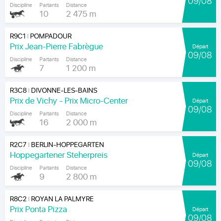
09/08
Discipline
Partants
Distance
10
2 475 m
R9C1
POMPADOUR
|
Prix Jean-Pierre Fabrègue
Départ
09/08
Discipline
Partants
Distance
7
1 200 m
R3C8
DIVONNE-LES-BAINS
|
Prix de Vichy - Prix Micro-Center
Départ
09/08
Discipline
Partants
Distance
16
2 000 m
R2C7
BERLIN-HOPPEGARTEN
|
Hoppegartener Steherpreis
Départ
09/08
Discipline
Partants
Distance
9
2 800 m
R8C2
ROYAN LA PALMYRE
|
Prix Ponta Pizza
Départ
09/08