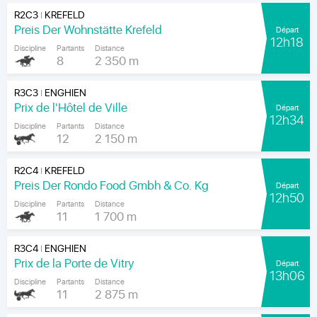
R2C3
KREFELD
|
Preis Der Wohnstätte Krefeld
Départ
12h18
Discipline
Partants
Distance
8
2 350 m
R3C3
ENGHIEN
|
Prix de l'Hôtel de Ville
Départ
12h34
Discipline
Partants
Distance
12
2 150 m
R2C4
KREFELD
|
Preis Der Rondo Food Gmbh & Co. Kg
Départ
12h50
Discipline
Partants
Distance
11
1 700 m
R3C4
ENGHIEN
|
Prix de la Porte de Vitry
Départ
13h06
Discipline
Partants
Distance
11
2 875 m