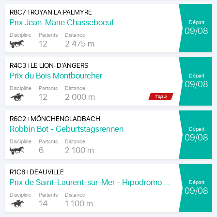
R8C7
ROYAN LA PALMYRE
|
Prix Jean-Marie Chasseboeuf
Départ
09/08
Discipline
Partants
Distance
12
2 475 m
R4C3
LE LION-D'ANGERS
|
Prix du Bois Montbourcher
Départ
09/08
Discipline
Partants
Distance
12
2 000 m
R6C2
MÖNCHENGLADBACH
|
Robbin Bot - Geburtstagsrennen
Départ
09/08
Discipline
Partants
Distance
6
2 100 m
R1C8
DEAUVILLE
|
Prix de Saint-Laurent-sur-Mer - Hipodromo de Maronas
Départ
09/08
Discipline
Partants
Distance
14
1 100 m