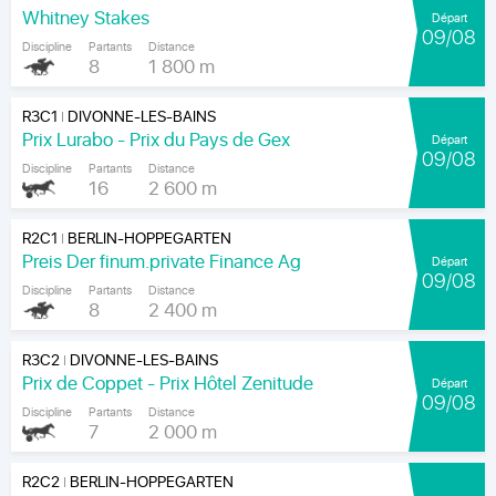
Whitney Stakes
Départ
09/08
Discipline
Partants
Distance
8
1 800 m
R3C1
DIVONNE-LES-BAINS
|
Prix Lurabo - Prix du Pays de Gex
Départ
09/08
Discipline
Partants
Distance
16
2 600 m
R2C1
BERLIN-HOPPEGARTEN
|
Preis Der finum.private Finance Ag
Départ
09/08
Discipline
Partants
Distance
8
2 400 m
R3C2
DIVONNE-LES-BAINS
|
Prix de Coppet - Prix Hôtel Zenitude
Départ
09/08
Discipline
Partants
Distance
7
2 000 m
R2C2
BERLIN-HOPPEGARTEN
|