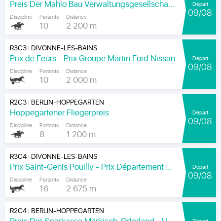
Preis Der Mahlo Bau Verwaltungsgesellschaft Mbh
Départ
09/08
Discipline
Partants
Distance
10
2 200 m
R3C3
DIVONNE-LES-BAINS
|
Prix de Feurs - Prix Groupe Martin Ford Nissan
Départ
09/08
Discipline
Partants
Distance
10
2 000 m
R2C3
BERLIN-HOPPEGARTEN
|
Hoppegartener Fliegerpreis
Départ
09/08
Discipline
Partants
Distance
8
1 200 m
R3C4
DIVONNE-LES-BAINS
|
Prix Saint-Genis Pouilly - Prix Département Ain
Départ
09/08
Discipline
Partants
Distance
16
2 675 m
R2C4
BERLIN-HOPPEGARTEN
|