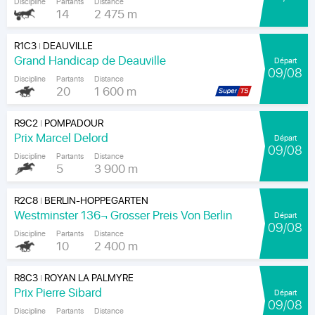
Discipline
Partants
Distance
14
2 475 m
R1C3
DEAUVILLE
|
Grand Handicap de Deauville
Départ
09/08
Discipline
Partants
Distance
20
1 600 m
R9C2
POMPADOUR
|
Prix Marcel Delord
Départ
09/08
Discipline
Partants
Distance
5
3 900 m
R2C8
BERLIN-HOPPEGARTEN
|
Westminster 136¬ Grosser Preis Von Berlin
Départ
09/08
Discipline
Partants
Distance
10
2 400 m
R8C3
ROYAN LA PALMYRE
|
Prix Pierre Sibard
Départ
09/08
Discipline
Partants
Distance