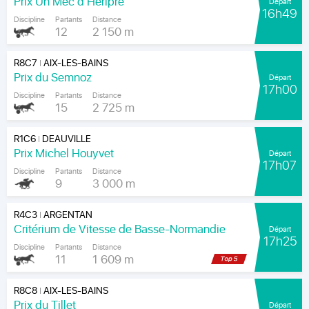
Prix Un Mec d'Héripré
Départ
16h49
Discipline
Partants
Distance
12
2 150 m
R8C7
AIX-LES-BAINS
|
Prix du Semnoz
Départ
17h00
Discipline
Partants
Distance
15
2 725 m
R1C6
DEAUVILLE
|
Prix Michel Houyvet
Départ
17h07
Discipline
Partants
Distance
9
3 000 m
R4C3
ARGENTAN
|
Critérium de Vitesse de Basse-Normandie
Départ
17h25
Discipline
Partants
Distance
11
1 609 m
R8C8
AIX-LES-BAINS
|
Prix du Tillet
Départ