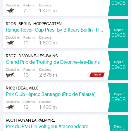
09/08
Discipline
Partants
Distance
7
1 400 m
R2C6
BERLIN-HOPPEGARTEN
|
Range Rover-Cup Pres. By Britcars Berlin- Hoppegartener Stutenp.
Départ
09/08
Discipline
Partants
Distance
11
1 800 m
R3C7
DIVONNE-LES-BAINS
|
Grand Prix de Trotting de Divonne-les-Bains
Départ
09/08
Discipline
Partants
Distance
13
2 675 m
R1C2
DEAUVILLE
|
Prix Club Hipico Santiago (Prix de Falaise)
Départ
09/08
Discipline
Partants
Distance
12
1 400 m
R8C1
ROYAN LA PALMYRE
|
Prix du PMU le Voltigeur #raceandcare
Départ