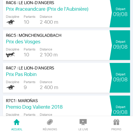
R4C6
LE LION-D'ANGERS
|
Prix #raceandcare (Prix de l'Aubinière)
Départ
09/08
Discipline
Partants
Distance
10
2 400 m
R6C5
MÖNCHENGLADBACH
|
Prix des Vosges
Départ
09/08
Discipline
Partants
Distance
10
2 100 m
R4C7
LE LION-D'ANGERS
|
Prix Pas Robin
Départ
09/08
Discipline
Partants
Distance
9
2 400 m
R7C1
MAROÑAS
|
Premio Dog Valiente 2018
Départ
09/08
Discipline
Partants
Distance
10
2 000 m
ACCUEIL
RÉUNIONS
LE LIVE
PROMO