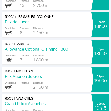
Discipline
Partants
Distance
13
2 700 m
R10C1
LES SABLES-D'OLONNE
|
Prix de Luçon
Départ
18h50
Discipline
Partants
Distance
8
2 150 m
R7C3
SARATOGA
|
Allowance Optional Claiming 1800
Départ
18h59
Discipline
Partants
Distance
7
1 800 m
R4C6
ARGENTAN
|
Prix Aubrion du Gers
Départ
19h00
Discipline
Partants
Distance
11
2 150 m
R5C3
AVENCHES
|
Grand Prix d'Avenches
Départ
19h15
Discipline
Partants
Distance