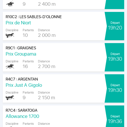
9
2 400 m
R10C2
LES SABLES-D'OLONNE
|
Prix de Niort
Départ
19h20
Discipline
Partants
Distance
10
2 000 m
R9C1
GRAIGNES
|
Prix Groupama
Départ
19h30
Discipline
Partants
Distance
16
2 700 m
R4C7
ARGENTAN
|
Prix Just A Gigolo
Départ
19h30
Discipline
Partants
Distance
9
2 150 m
R7C4
SARATOGA
|
Allowance 1700
Départ
19h36
Discipline
Partants
Distance