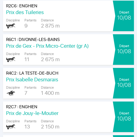
R2C6
ENGHIEN
|
Prix des Tuileries
Départ
10/08
Discipline
Partants
Distance
9
2 875 m
R6C1
DIVONNE-LES-BAINS
|
Prix de Gex - Prix Micro-Center (gr A)
Départ
10/08
Discipline
Partants
Distance
11
2 675 m
R4C2
LA TESTE-DE-BUCH
|
Prix Isabelle Desmarais
Départ
10/08
Discipline
Partants
Distance
7
1 400 m
R2C7
ENGHIEN
|
Prix de Jouy-le-Moutier
Départ
10/08
Discipline
Partants
Distance
13
2 150 m