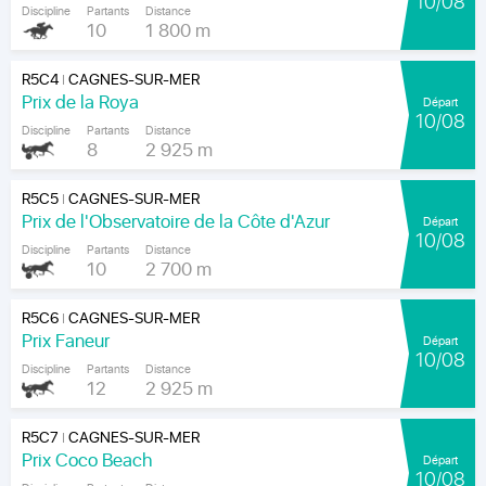
10/08
Discipline
Partants
Distance
10
1 800 m
R5C4
CAGNES-SUR-MER
|
Prix de la Roya
Départ
10/08
Discipline
Partants
Distance
8
2 925 m
R5C5
CAGNES-SUR-MER
|
Prix de l'Observatoire de la Côte d'Azur
Départ
10/08
Discipline
Partants
Distance
10
2 700 m
R5C6
CAGNES-SUR-MER
|
Prix Faneur
Départ
10/08
Discipline
Partants
Distance
12
2 925 m
R5C7
CAGNES-SUR-MER
|
Prix Coco Beach
Départ
10/08