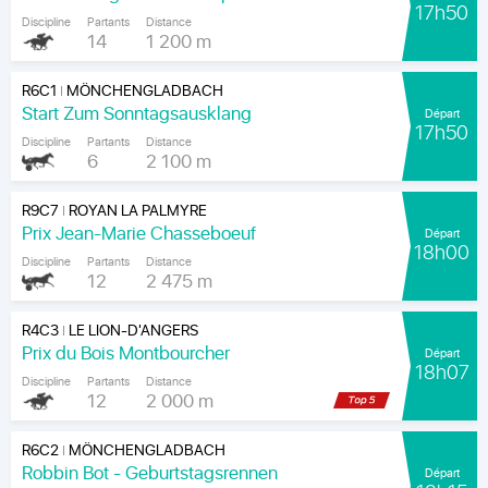
17h50
Discipline
Partants
Distance
14
1 200 m
R6C1
MÖNCHENGLADBACH
|
Start Zum Sonntagsausklang
Départ
17h50
Discipline
Partants
Distance
6
2 100 m
R9C7
ROYAN LA PALMYRE
|
Prix Jean-Marie Chasseboeuf
Départ
18h00
Discipline
Partants
Distance
12
2 475 m
R4C3
LE LION-D'ANGERS
|
Prix du Bois Montbourcher
Départ
18h07
Discipline
Partants
Distance
12
2 000 m
R6C2
MÖNCHENGLADBACH
|
Robbin Bot - Geburtstagsrennen
Départ