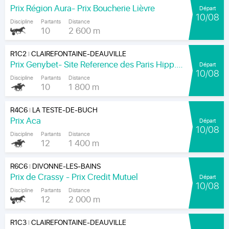
Prix Région Aura- Prix Boucherie Lièvre
Départ
10/08
Discipline
Partants
Distance
10
2 600 m
R1C2
CLAIREFONTAINE-DEAUVILLE
|
Prix Genybet- Site Reference des Paris Hipp.(px du Domaine du H. Bois)
Départ
10/08
Discipline
Partants
Distance
10
1 800 m
R4C6
LA TESTE-DE-BUCH
|
Prix Aca
Départ
10/08
Discipline
Partants
Distance
12
1 400 m
R6C6
DIVONNE-LES-BAINS
|
Prix de Crassy - Prix Credit Mutuel
Départ
10/08
Discipline
Partants
Distance
12
2 000 m
R1C3
CLAIREFONTAINE-DEAUVILLE
|