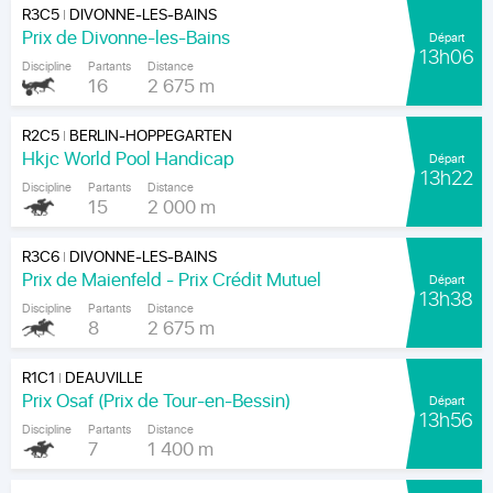
R3C5
DIVONNE-LES-BAINS
|
Prix de Divonne-les-Bains
Départ
13h06
Discipline
Partants
Distance
16
2 675 m
R2C5
BERLIN-HOPPEGARTEN
|
Hkjc World Pool Handicap
Départ
13h22
Discipline
Partants
Distance
15
2 000 m
R3C6
DIVONNE-LES-BAINS
|
Prix de Maienfeld - Prix Crédit Mutuel
Départ
13h38
Discipline
Partants
Distance
8
2 675 m
R1C1
DEAUVILLE
|
Prix Osaf (Prix de Tour-en-Bessin)
Départ
13h56
Discipline
Partants
Distance
7
1 400 m