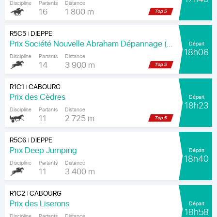
Discipline
Partants
Distance
16
1 800 m
R5C5
DIEPPE
|
Prix Société Nouvelle Abraham Dépannage (Prix Arenice)
Départ
18h06
Discipline
Partants
Distance
14
3 900 m
R1C1
CABOURG
|
Prix des Cèdres
Départ
18h23
Discipline
Partants
Distance
11
2 725 m
R5C6
DIEPPE
|
Prix Deep Jumping
Départ
18h40
Discipline
Partants
Distance
11
3 400 m
R1C2
CABOURG
|
Prix des Liserons
Départ
18h58
Discipline
Partants
Distance