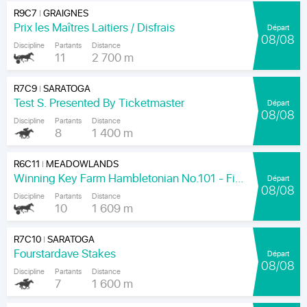
R9C7
GRAIGNES
|
Prix les Maîtres Laitiers / Disfrais
Départ
08/08
Discipline
Partants
Distance
11
2 700 m
R7C9
SARATOGA
|
Test S. Presented By Ticketmaster
Départ
08/08
Discipline
Partants
Distance
8
1 400 m
R6C11
MEADOWLANDS
|
Winning Key Farm Hambletonian No.101 - Final
Départ
08/08
Discipline
Partants
Distance
10
1 609 m
R7C10
SARATOGA
|
Fourstardave Stakes
Départ
08/08
Discipline
Partants
Distance
7
1 600 m