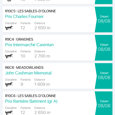
R10C5
LES SABLES-D'OLONNE
|
Prix Charles Fournier
Départ
08/08
Discipline
Partants
Distance
12
2 650 m
R9C4
GRAIGNES
|
Prix Intermarché Carentan
Départ
08/08
Discipline
Partants
Distance
10
2 700 m
R6C8
MEADOWLANDS
|
John Cashman Memorial
Départ
08/08
Discipline
Partants
Distance
9
1 609 m
R10C6
LES SABLES-D'OLONNE
|
Prix Rantière Batiment (gr A)
Départ
08/08
Discipline
Partants
Distance
12
2 650 m