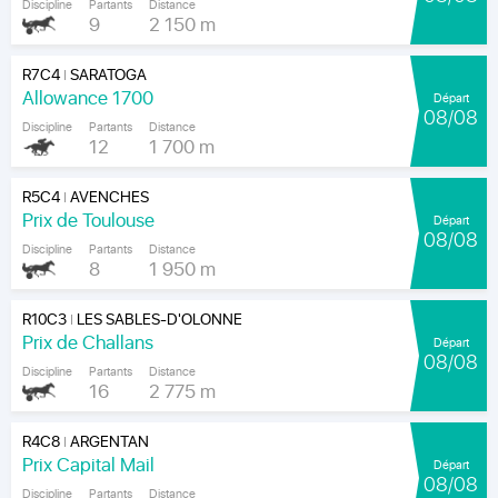
Discipline
Partants
Distance
9
2 150 m
R7C4
SARATOGA
|
Allowance 1700
Départ
08/08
Discipline
Partants
Distance
12
1 700 m
R5C4
AVENCHES
|
Prix de Toulouse
Départ
08/08
Discipline
Partants
Distance
8
1 950 m
R10C3
LES SABLES-D'OLONNE
|
Prix de Challans
Départ
08/08
Discipline
Partants
Distance
16
2 775 m
R4C8
ARGENTAN
|
Prix Capital Mail
Départ
08/08
Discipline
Partants
Distance