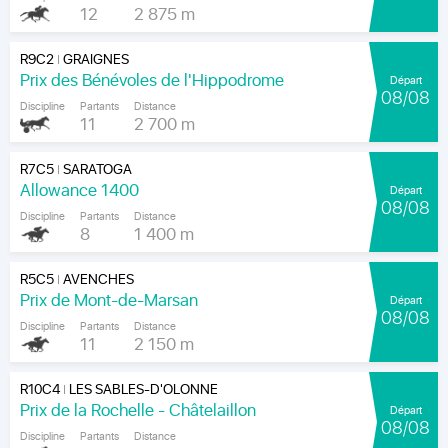
12
2 875 m
R9C2
GRAIGNES
|
Prix des Bénévoles de l'Hippodrome
Départ
08/08
Discipline
Partants
Distance
11
2 700 m
R7C5
SARATOGA
|
Allowance 1400
Départ
08/08
Discipline
Partants
Distance
8
1 400 m
R5C5
AVENCHES
|
Prix de Mont-de-Marsan
Départ
08/08
Discipline
Partants
Distance
11
2 150 m
R10C4
LES SABLES-D'OLONNE
|
Prix de la Rochelle - Châtelaillon
Départ
08/08
Discipline
Partants
Distance