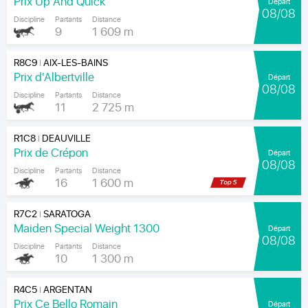
Prix Up And Quick
Départ
08/08
Discipline
Partants
Distance
9
1 609 m
R8C9
AIX-LES-BAINS
|
Prix d'Albertville
Départ
08/08
Discipline
Partants
Distance
11
2 725 m
R1C8
DEAUVILLE
|
Prix de Crépon
Départ
08/08
Discipline
Partants
Distance
16
1 600 m
R7C2
SARATOGA
|
Maiden Special Weight 1300
Départ
08/08
Discipline
Partants
Distance
10
1 300 m
R4C5
ARGENTAN
|
Prix Ce Bello Romain
Départ