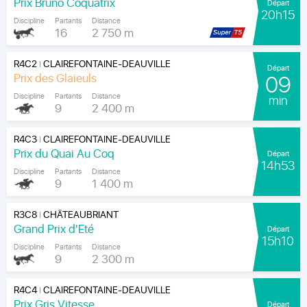
Prix Bruno Coquatrix
Départ
20h15
Discipline
Partants
Distance
16
2 750 m
R4C2
CLAIREFONTAINE-DEAUVILLE
|
Départ
Prix des Glaieuls
09
Discipline
Partants
Distance
min
9
2 400 m
R4C3
CLAIREFONTAINE-DEAUVILLE
|
Prix du Quai Au Coq
Départ
14h53
Discipline
Partants
Distance
9
1 400 m
R3C8
CHÂTEAUBRIANT
|
Grand Prix d'Eté
Départ
15h10
Discipline
Partants
Distance
9
2 300 m
R4C4
CLAIREFONTAINE-DEAUVILLE
|
Prix Gris Vitesse
Départ