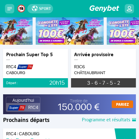
SPORT
Prochain Super Top 5
Arrivée provisoire
R1C4
R3C6
CABOURG
CHÂTEAUBRIANT
20h15
3 - 6 - 7 - 5 - 2
Départ :
Aujourd'hui
Tirelire de
150.000 €
PARIEZ
R1C4
Prochains départs
Programme et résultats
R1C4
CABOURG
|