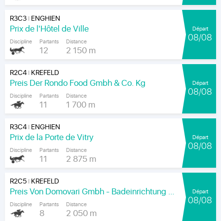
R3C3
ENGHIEN
|
Prix de l'Hôtel de Ville
Départ
08/08
Discipline
Partants
Distance
12
2 150 m
R2C4
KREFELD
|
Preis Der Rondo Food Gmbh & Co. Kg
Départ
08/08
Discipline
Partants
Distance
11
1 700 m
R3C4
ENGHIEN
|
Prix de la Porte de Vitry
Départ
08/08
Discipline
Partants
Distance
11
2 875 m
R2C5
KREFELD
|
Preis Von Domovari Gmbh - Badeinrichtung Auf Mass
Départ
08/08
Discipline
Partants
Distance
8
2 050 m