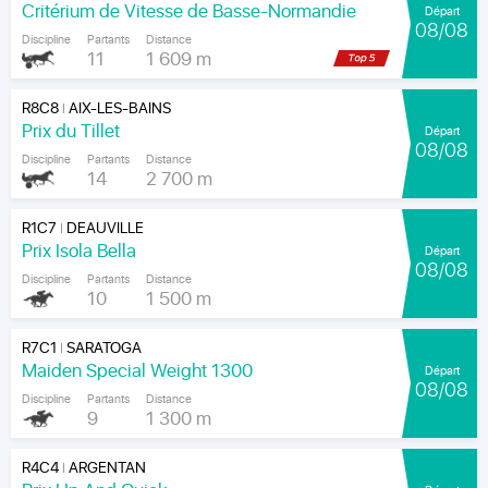
Critérium de Vitesse de Basse-Normandie
Départ
08/08
Discipline
Partants
Distance
11
1 609 m
R8C8
AIX-LES-BAINS
|
Prix du Tillet
Départ
08/08
Discipline
Partants
Distance
14
2 700 m
R1C7
DEAUVILLE
|
Prix Isola Bella
Départ
08/08
Discipline
Partants
Distance
10
1 500 m
R7C1
SARATOGA
|
Maiden Special Weight 1300
Départ
08/08
Discipline
Partants
Distance
9
1 300 m
R4C4
ARGENTAN
|