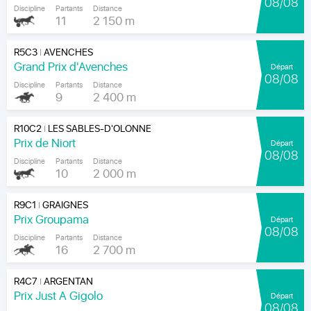
08/08
Discipline
Partants
Distance
11
2 150 m
R5C3
AVENCHES
|
Grand Prix d'Avenches
Départ
08/08
Discipline
Partants
Distance
9
2 400 m
R10C2
LES SABLES-D'OLONNE
|
Prix de Niort
Départ
08/08
Discipline
Partants
Distance
10
2 000 m
R9C1
GRAIGNES
|
Prix Groupama
Départ
08/08
Discipline
Partants
Distance
16
2 700 m
R4C7
ARGENTAN
|
Prix Just A Gigolo
Départ
08/08