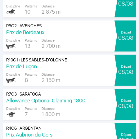
08/08
Discipline
Partants
Distance
10
2 875 m
R5C2
AVENCHES
|
Prix de Bordeaux
Départ
08/08
Discipline
Partants
Distance
13
2 700 m
R10C1
LES SABLES-D'OLONNE
|
Prix de Luçon
Départ
08/08
Discipline
Partants
Distance
8
2 150 m
R7C3
SARATOGA
|
Allowance Optional Claiming 1800
Départ
08/08
Discipline
Partants
Distance
7
1 800 m
R4C6
ARGENTAN
|
Prix Aubrion du Gers
Départ