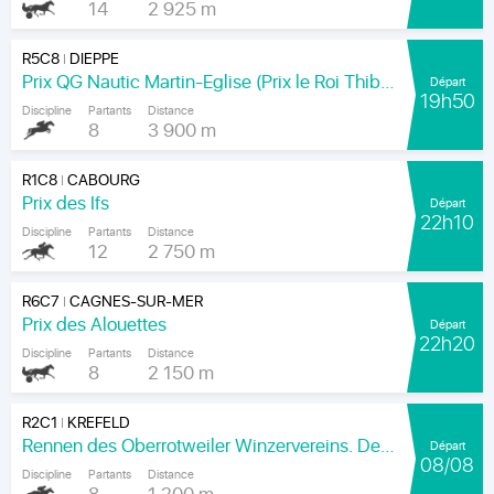
14
2 925 m
R5C8
DIEPPE
|
Prix QG Nautic Martin-Eglise (Prix le Roi Thibault)
Départ
19h50
Discipline
Partants
Distance
8
3 900 m
R1C8
CABOURG
|
Prix des Ifs
Départ
22h10
Discipline
Partants
Distance
12
2 750 m
R6C7
CAGNES-SUR-MER
|
Prix des Alouettes
Départ
22h20
Discipline
Partants
Distance
8
2 150 m
R2C1
KREFELD
|
Rennen des Oberrotweiler Winzervereins. Der Klassiker Am Kaiser.
Départ
08/08
Discipline
Partants
Distance