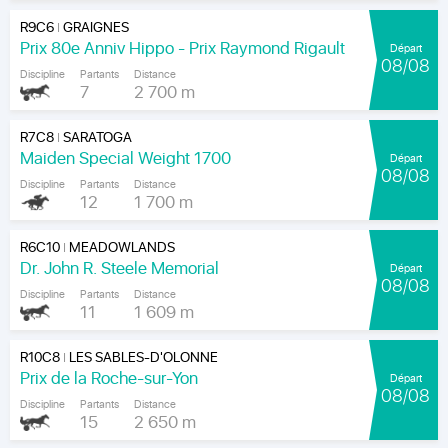
R9C6
GRAIGNES
|
Prix 80e Anniv Hippo - Prix Raymond Rigault
Départ
08/08
Discipline
Partants
Distance
7
2 700 m
R7C8
SARATOGA
|
Maiden Special Weight 1700
Départ
08/08
Discipline
Partants
Distance
12
1 700 m
R6C10
MEADOWLANDS
|
Dr. John R. Steele Memorial
Départ
08/08
Discipline
Partants
Distance
11
1 609 m
R10C8
LES SABLES-D'OLONNE
|
Prix de la Roche-sur-Yon
Départ
08/08
Discipline
Partants
Distance
15
2 650 m