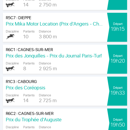
14
2 750 m
R5C7
DIEPPE
|
Prix Mika Motor Location (Prix d'Angers - Chamionnat Paris-Turf des Apprentis-Jeunes-Jockeys)
Départ
19h15
Discipline
Partants
Distance
10
3 800 m
R6C1
CAGNES-SUR-MER
|
Prix des Jonquilles - Prix du Journal Paris-Turf
Départ
19h20
Discipline
Partants
Distance
8
2 925 m
R1C3
CABOURG
|
Prix des Coréopsis
Départ
19h33
Discipline
Partants
Distance
14
2 725 m
R6C2
CAGNES-SUR-MER
|
Prix du Trophée d'Auguste
Départ
19h50
Discipline
Partants
Distance