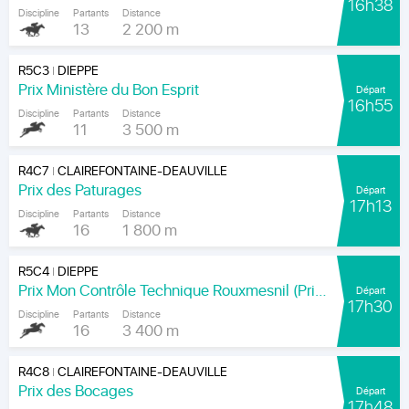
16h38
Discipline
Partants
Distance
13
2 200 m
R5C3
DIEPPE
|
Prix Ministère du Bon Esprit
Départ
16h55
Discipline
Partants
Distance
11
3 500 m
R4C7
CLAIREFONTAINE-DEAUVILLE
|
Prix des Paturages
Départ
17h13
Discipline
Partants
Distance
16
1 800 m
R5C4
DIEPPE
|
Prix Mon Contrôle Technique Rouxmesnil (Prix Jean de la Rochefoucauld)
Départ
17h30
Discipline
Partants
Distance
16
3 400 m
R4C8
CLAIREFONTAINE-DEAUVILLE
|
Prix des Bocages
Départ
17h48