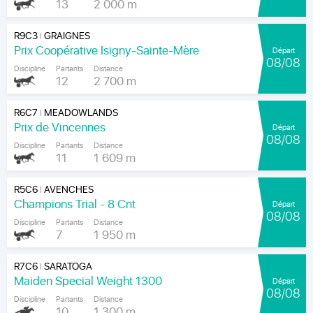
13
2 000 m
R9C3
GRAIGNES
|
Prix Coopérative Isigny-Sainte-Mère
Départ
08/08
Discipline
Partants
Distance
12
2 700 m
R6C7
MEADOWLANDS
|
Prix de Vincennes
Départ
08/08
Discipline
Partants
Distance
11
1 609 m
R5C6
AVENCHES
|
Champions Trial - 8 Cnt
Départ
08/08
Discipline
Partants
Distance
7
1 950 m
R7C6
SARATOGA
|
Maiden Special Weight 1300
Départ
08/08
Discipline
Partants
Distance
10
1 300 m