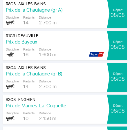
R8C3
AIX-LES-BAINS
|
Prix de la Chautagne (gr A)
Départ
08/08
Discipline
Partants
Distance
14
2 700 m
R1C3
DEAUVILLE
|
Prix de Bayeux
Départ
08/08
Discipline
Partants
Distance
16
1 600 m
R8C4
AIX-LES-BAINS
|
Prix de la Chautagne (gr B)
Départ
08/08
Discipline
Partants
Distance
14
2 700 m
R3C8
ENGHIEN
|
Prix de Marnes-La-Coquette
Départ
08/08
Discipline
Partants
Distance
10
2 150 m