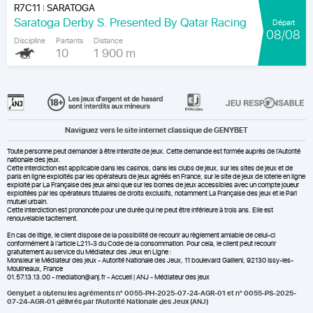
R7C11
SARATOGA
|
Saratoga Derby S. Presented By Qatar Racing
Départ
08/08
Discipline
Partants
Distance
10
1 900 m
Naviguez vers le site internet classique de GENYBET
Toute personne peut demander à être interdite de jeux. Cette demande est formée auprès de l'Autorité
nationale des jeux.
Cette interdiction est applicable dans les casinos, dans les clubs de jeux, sur les sites de jeux et de
paris en ligne exploités par les opérateurs de jeux agréés en France, sur le site de jeux de loterie en ligne
exploité par La Française des jeux ainsi que sur les bornes de jeux accessibles avec un compte joueur
exploitées par les opérateurs titulaires de droits exclusifs, notamment La Française des jeux et le Pari
mutuel urbain.
Cette interdiction est prononcée pour une durée qui ne peut être inférieure à trois ans. Elle est
renouvelable tacitement.
En cas de litige, le client dispose de la possibilité de recourir au règlement amiable de celui-ci
conformément à l’article L211-3 du Code de la consommation. Pour cela, le client peut recourir
gratuitement au service du Médiateur des Jeux en Ligne :
Monsieur le Médiateur des jeux - Autorité Nationale des Jeux, 11 boulevard Gallieni, 92130 Issy-les-
Moulineaux, France
01.57.13.13.00 - mediation@anj.fr -
Accueil | ANJ - Médiateur des jeux
Genybet a obtenu les agréments n° 0055-PH-2025-07-24-AGR-01 et n° 0055-PS-2025-
07-24-AGR-01 délivrés par l'Autorité Nationale des Jeux (ANJ)