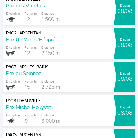
Prix des Marettes
Départ
08/08
Discipline
Partants
Distance
12
1 500 m
R4C2
ARGENTAN
|
Prix Un Mec d'Héripré
Départ
08/08
Discipline
Partants
Distance
12
2 150 m
R8C7
AIX-LES-BAINS
|
Prix du Semnoz
Départ
08/08
Discipline
Partants
Distance
15
2 725 m
R1C6
DEAUVILLE
|
Prix Michel Houyvet
Départ
08/08
Discipline
Partants
Distance
9
3 000 m
R4C3
ARGENTAN
|