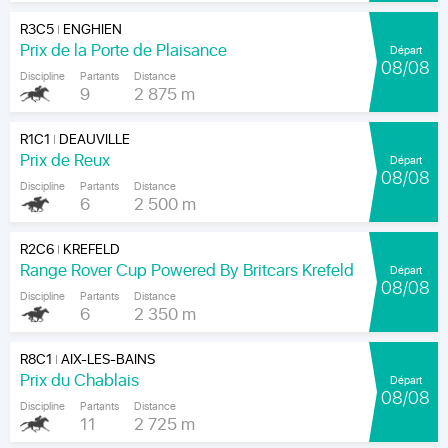
R3C5
ENGHIEN
|
Prix de la Porte de Plaisance
Départ
08/08
Discipline
Partants
Distance
9
2 875 m
R1C1
DEAUVILLE
|
Prix de Reux
Départ
08/08
Discipline
Partants
Distance
6
2 500 m
R2C6
KREFELD
|
Range Rover Cup Powered By Britcars Krefeld
Départ
08/08
Discipline
Partants
Distance
6
2 350 m
R8C1
AIX-LES-BAINS
|
Prix du Chablais
Départ
08/08
Discipline
Partants
Distance
11
2 725 m