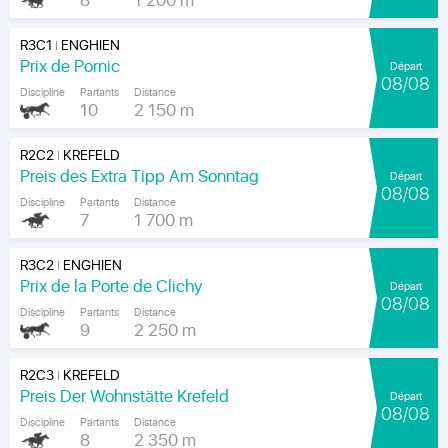
8
1 200 m
R3C1
ENGHIEN
|
Prix de Pornic
Départ
08/08
Discipline
Partants
Distance
10
2 150 m
R2C2
KREFELD
|
Preis des Extra Tipp Am Sonntag
Départ
08/08
Discipline
Partants
Distance
7
1 700 m
R3C2
ENGHIEN
|
Prix de la Porte de Clichy
Départ
08/08
Discipline
Partants
Distance
9
2 250 m
R2C3
KREFELD
|
Preis Der Wohnstätte Krefeld
Départ
08/08
Discipline
Partants
Distance
8
2 350 m