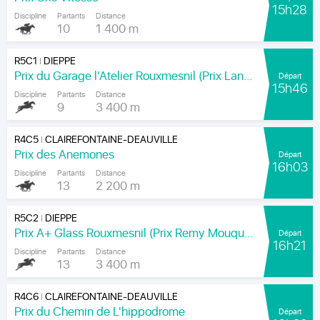
15h28
Discipline
Partants
Distance
10
1 400 m
R5C1
DIEPPE
|
Prix du Garage l'Atelier Rouxmesnil (Prix Lands End)
Départ
15h46
Discipline
Partants
Distance
9
3 400 m
R4C5
CLAIREFONTAINE-DEAUVILLE
|
Prix des Anemones
Départ
16h03
Discipline
Partants
Distance
13
2 200 m
R5C2
DIEPPE
|
Prix A+ Glass Rouxmesnil (Prix Remy Mouquet)
Départ
16h21
Discipline
Partants
Distance
13
3 400 m
R4C6
CLAIREFONTAINE-DEAUVILLE
|
Prix du Chemin de L'hippodrome
Départ