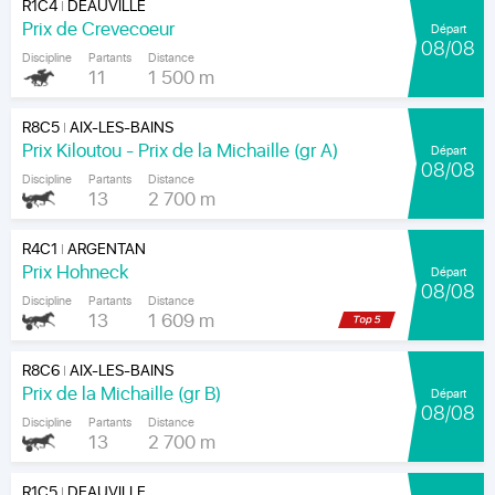
R1C4
DEAUVILLE
|
Prix de Crevecoeur
Départ
08/08
Discipline
Partants
Distance
11
1 500 m
R8C5
AIX-LES-BAINS
|
Prix Kiloutou - Prix de la Michaille (gr A)
Départ
08/08
Discipline
Partants
Distance
13
2 700 m
R4C1
ARGENTAN
|
Prix Hohneck
Départ
08/08
Discipline
Partants
Distance
13
1 609 m
R8C6
AIX-LES-BAINS
|
Prix de la Michaille (gr B)
Départ
08/08
Discipline
Partants
Distance
13
2 700 m
R1C5
DEAUVILLE
|