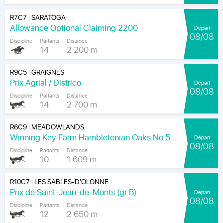
R7C7
SARATOGA
|
Allowance Optional Claiming 2200
Départ
08/08
Discipline
Partants
Distance
14
2 200 m
R9C5
GRAIGNES
|
Prix Agrial / Districo
Départ
08/08
Discipline
Partants
Distance
14
2 700 m
R6C9
MEADOWLANDS
|
Winning Key Farm Hambletonian Oaks No.56 - Final
Départ
08/08
Discipline
Partants
Distance
10
1 609 m
R10C7
LES SABLES-D'OLONNE
|
Prix de Saint-Jean-de-Monts (gr B)
Départ
08/08
Discipline
Partants
Distance
12
2 650 m