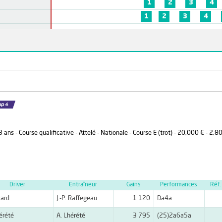
1
2
3
4
1
2
3
4
ans - Course qualificative - Attelé - Nationale - Course E (trot) - 20,000 € - 2,8
Driver
Entraîneur
Gains
Performances
Réf.
vard
J.-P. Raffegeau
1 120
Da4a
érété
A. Lhérété
3 795
(25)2a6a5a