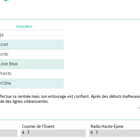
Outsiders
ga
cret
rctic
ove Blue
Presto
t One
effectue sa rentrée mais son entourage est confiant. Après des débuts malheure
e des lignes intéressantes.
H
Courrier de l'Ouest
Radio Haute-Epine
4 7
4 7