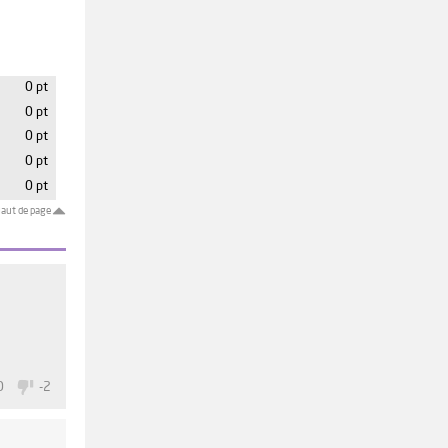
0 pt
0 pt
0 pt
0 pt
0 pt
aut de page
0
-2