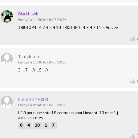
Blackhawk
Envoyé à 11:56 le 18/05/2026
TRIOTOP4 : 4 7 3 5 9 10 TRIOTOP4 : 4 3 9 7 11 5 Arrivée :
Tardyferon
Envoyé à 11:06 le 18/05/2026
3.....7.....//....5....//
Francisco16000
Envoyé à 09:48 le 18/05/2026
LE 8 pour une cote 18 contre un pour l instant .10 et le 1 j
aime les cotes .
8
4
10
1
7