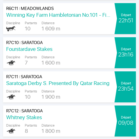
R6C11
MEADOWLANDS
|
Winning Key Farm Hambletonian No.101 - Final
Départ
22h51
Discipline
Partants
Distance
10
1 609 m
R7C10
SARATOGA
|
Fourstardave Stakes
Départ
23h16
Discipline
Partants
Distance
7
1 600 m
R7C11
SARATOGA
|
Saratoga Derby S. Presented By Qatar Racing
Départ
23h54
Discipline
Partants
Distance
10
1 900 m
R7C12
SARATOGA
|
Whitney Stakes
Départ
09/08
Discipline
Partants
Distance
8
1 800 m