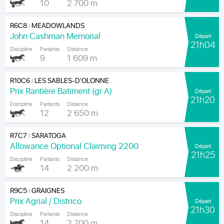
10
2 700 m
R6C8
MEADOWLANDS
|
John Cashman Memorial
Départ
21h04
Discipline
Partants
Distance
9
1 609 m
R10C6
LES SABLES-D'OLONNE
|
Prix Rantière Batiment (gr A)
Départ
21h20
Discipline
Partants
Distance
12
2 650 m
R7C7
SARATOGA
|
Allowance Optional Claiming 2200
Départ
21h25
Discipline
Partants
Distance
14
2 200 m
R9C5
GRAIGNES
|
Prix Agrial / Districo
Départ
21h30
Discipline
Partants
Distance
14
2 700 m