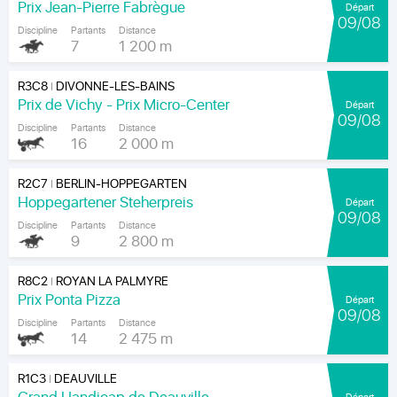
Prix Jean-Pierre Fabrègue
Départ
09/08
Discipline
Partants
Distance
7
1 200 m
R3C8
DIVONNE-LES-BAINS
|
Prix de Vichy - Prix Micro-Center
Départ
09/08
Discipline
Partants
Distance
16
2 000 m
R2C7
BERLIN-HOPPEGARTEN
|
Hoppegartener Steherpreis
Départ
09/08
Discipline
Partants
Distance
9
2 800 m
R8C2
ROYAN LA PALMYRE
|
Prix Ponta Pizza
Départ
09/08
Discipline
Partants
Distance
14
2 475 m
R1C3
DEAUVILLE
|