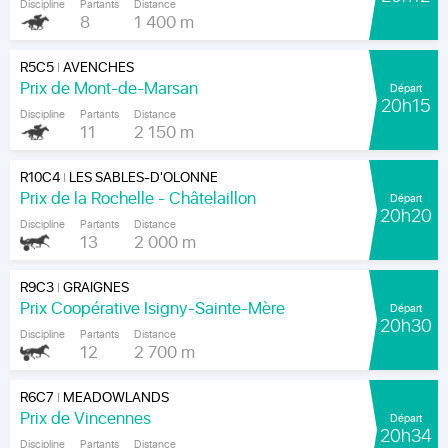
Discipline
Partants
Distance
8
1 400 m
R5C5
AVENCHES
|
Prix de Mont-de-Marsan
Départ
20h15
Discipline
Partants
Distance
11
2 150 m
R10C4
LES SABLES-D'OLONNE
|
Prix de la Rochelle - Châtelaillon
Départ
20h20
Discipline
Partants
Distance
13
2 000 m
R9C3
GRAIGNES
|
Prix Coopérative Isigny-Sainte-Mère
Départ
20h30
Discipline
Partants
Distance
12
2 700 m
R6C7
MEADOWLANDS
|
Prix de Vincennes
Départ
20h34
Discipline
Partants
Distance