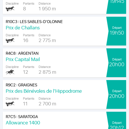
19h45
Discipline
Partants
Distance
8
1 950 m
R10C3
LES SABLES-D'OLONNE
|
Prix de Challans
Départ
19h50
Discipline
Partants
Distance
16
2 775 m
R4C8
ARGENTAN
|
Prix Capital Mail
Départ
20h00
Discipline
Partants
Distance
12
2 875 m
R9C2
GRAIGNES
|
Prix des Bénévoles de l'Hippodrome
Départ
20h00
Discipline
Partants
Distance
11
2 700 m
R7C5
SARATOGA
|
Allowance 1400
Départ
20h12