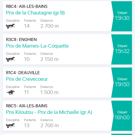
R8C4
AIX-LES-BAINS
|
Prix de la Chautagne (gr B)
Départ
15h30
Discipline
Partants
Distance
14
2 700 m
R3C8
ENGHIEN
|
Prix de Marnes-La-Coquette
Départ
15h32
Discipline
Partants
Distance
10
2 150 m
R1C4
DEAUVILLE
|
Prix de Crevecoeur
Départ
15h50
Discipline
Partants
Distance
11
1 500 m
R8C5
AIX-LES-BAINS
|
Prix Kiloutou - Prix de la Michaille (gr A)
Départ
16h00
Discipline
Partants
Distance
13
2 700 m