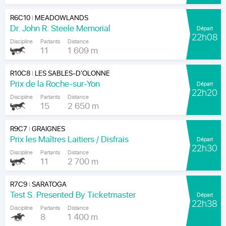
R6C10
MEADOWLANDS
|
Dr. John R. Steele Memorial
Départ
22h08
Discipline
Partants
Distance
11
1 609 m
R10C8
LES SABLES-D'OLONNE
|
Prix de la Roche-sur-Yon
Départ
22h20
Discipline
Partants
Distance
15
2 650 m
R9C7
GRAIGNES
|
Prix les Maîtres Laitiers / Disfrais
Départ
22h30
Discipline
Partants
Distance
11
2 700 m
R7C9
SARATOGA
|
Test S. Presented By Ticketmaster
Départ
22h38
Discipline
Partants
Distance
8
1 400 m