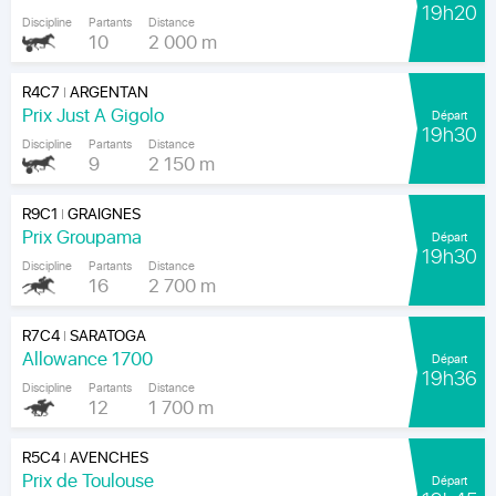
19h20
Discipline
Partants
Distance
10
2 000 m
R4C7
ARGENTAN
|
Prix Just A Gigolo
Départ
19h30
Discipline
Partants
Distance
9
2 150 m
R9C1
GRAIGNES
|
Prix Groupama
Départ
19h30
Discipline
Partants
Distance
16
2 700 m
R7C4
SARATOGA
|
Allowance 1700
Départ
19h36
Discipline
Partants
Distance
12
1 700 m
R5C4
AVENCHES
|
Prix de Toulouse
Départ