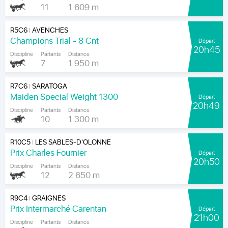
11
1 609 m
R5C6
AVENCHES
|
Champions Trial - 8 Cnt
Départ
20h45
Discipline
Partants
Distance
7
1 950 m
R7C6
SARATOGA
|
Maiden Special Weight 1300
Départ
20h49
Discipline
Partants
Distance
10
1 300 m
R10C5
LES SABLES-D'OLONNE
|
Prix Charles Fournier
Départ
20h50
Discipline
Partants
Distance
12
2 650 m
R9C4
GRAIGNES
|
Prix Intermarché Carentan
Départ
21h00
Discipline
Partants
Distance