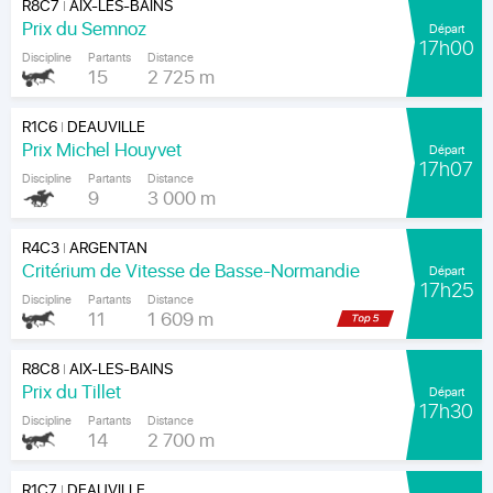
R8C7
AIX-LES-BAINS
|
Prix du Semnoz
Départ
17h00
Discipline
Partants
Distance
15
2 725 m
R1C6
DEAUVILLE
|
Prix Michel Houyvet
Départ
17h07
Discipline
Partants
Distance
9
3 000 m
R4C3
ARGENTAN
|
Critérium de Vitesse de Basse-Normandie
Départ
17h25
Discipline
Partants
Distance
11
1 609 m
R8C8
AIX-LES-BAINS
|
Prix du Tillet
Départ
17h30
Discipline
Partants
Distance
14
2 700 m
R1C7
DEAUVILLE
|