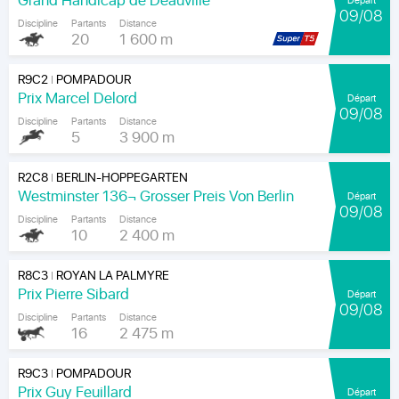
Grand Handicap de Deauville
Départ
09/08
Discipline
Partants
Distance
20
1 600 m
R9C2
POMPADOUR
|
Prix Marcel Delord
Départ
09/08
Discipline
Partants
Distance
5
3 900 m
R2C8
BERLIN-HOPPEGARTEN
|
Westminster 136¬ Grosser Preis Von Berlin
Départ
09/08
Discipline
Partants
Distance
10
2 400 m
R8C3
ROYAN LA PALMYRE
|
Prix Pierre Sibard
Départ
09/08
Discipline
Partants
Distance
16
2 475 m
R9C3
POMPADOUR
|
Prix Guy Feuillard
Départ