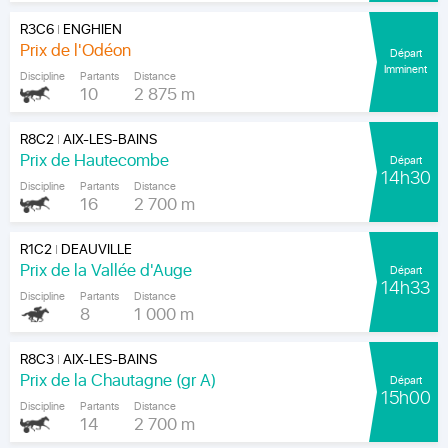
R3C6
ENGHIEN
|
Prix de l'Odéon
Départ
Imminent
Discipline
Partants
Distance
10
2 875 m
R8C2
AIX-LES-BAINS
|
Prix de Hautecombe
Départ
14h30
Discipline
Partants
Distance
16
2 700 m
R1C2
DEAUVILLE
|
Prix de la Vallée d'Auge
Départ
14h33
Discipline
Partants
Distance
8
1 000 m
R8C3
AIX-LES-BAINS
|
Prix de la Chautagne (gr A)
Départ
15h00
Discipline
Partants
Distance
14
2 700 m