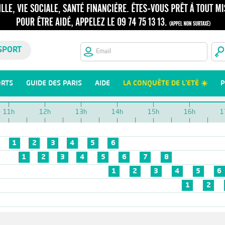
SPORT
ORTS
GUIDE DES PARIS
AIDE
LA CONQUÊTE DE L'ETÉ ☀️
P
11h
12h
13h
14h
15h
16h
1
1
2
3
4
5
6
1
2
3
4
5
6
7
8
1
2
3
4
5
6
1
2