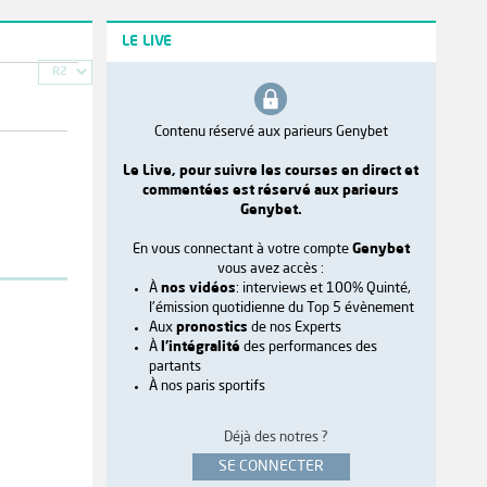
LE LIVE
R2
Contenu réservé aux parieurs Genybet
Le Live, pour suivre les courses en direct et
commentées est réservé aux parieurs
Genybet.
En vous connectant à votre compte
Genybet
vous avez accès :
À
nos vidéos
: interviews et 100% Quinté,
l'émission quotidienne du Top 5 évènement
Aux
pronostics
de nos Experts
À
l'intégralité
des performances des
partants
À nos paris sportifs
Déjà des notres ?
SE CONNECTER