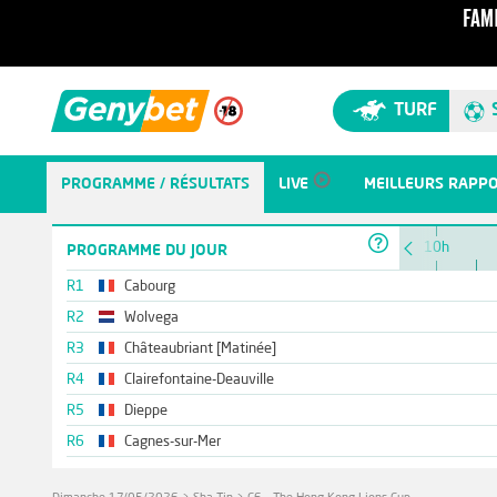
TURF
PROGRAMME / RÉSULTATS
LIVE
MEILLEURS RAPP
10h
PROGRAMME DU JOUR
R1
Cabourg
R2
Wolvega
R3
Châteaubriant [Matinée]
R4
Clairefontaine-Deauville
R5
Dieppe
R6
Cagnes-sur-Mer