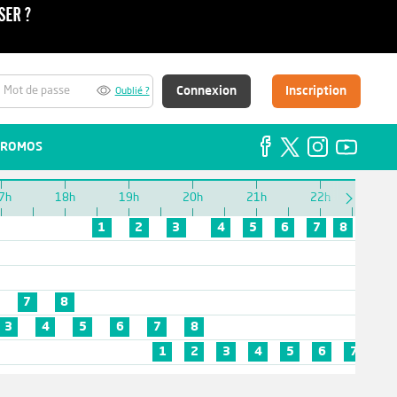
Connexion
Inscription
Oublié ?
ROMOS
7h
18h
19h
20h
21h
22h
23h
1
2
3
4
5
6
7
8
7
8
3
4
5
6
7
8
1
2
3
4
5
6
7