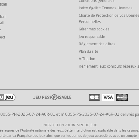
Conditions générales
ball
Index égalité Femmes-Hommes
y
Charte de Protection de vos Donné
ball
Personnelles
all
Gérer mes cookies
e
Jeu responsable
rect
Réglement des offres
Plan du site
Affiliation
Réglement jeux concours réseaux 
° 0055-PH-2025-07-24-AGR-01 et n° 0055-PS-2025-07-24-AGR-01 délivrés par l'
INTERDICTION VOLONTAIRE DE JEUX
uprès de l'Autorité nationale des jeux. Cette interdiction est applicable dans les casinos, da
loité par La Française des jeux ainsi que sur les bornes de jeux accessibles avec un compte 