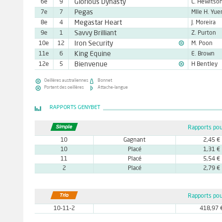
Glorious Dynasty
6e
9
L. Hewitso
Pegas
7e
7
Mlle H. Yue
Megastar Heart
8e
4
J. Moreira
Savvy Brilliant
9e
1
Z. Purton

Iron Security
10e
12
M. Poon
King Equine
11e
6
E. Brown

Bienvenue
12e
5
H Bentley


Oeillères australiennes
Bonnet


Portent des oeillères
Attache-langue
RAPPORTS GENYBET
Rapports pou
10
Gagnant
2,45 €
10
Placé
1,31 €
11
Placé
5,54 €
2
Placé
2,79 €
Rapports pou
10-11-2
418,97 