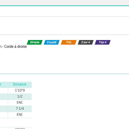
 - Corde à droite
r
Distance
1'10''9
1/2
ENC
s
7 1/4
ENC