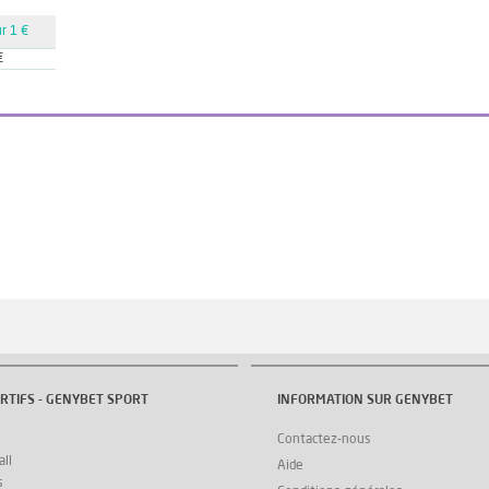
r 1 €
€
RTIFS - GENYBET SPORT
INFORMATION SUR GENYBET
Contactez-nous
ll
Aide
s