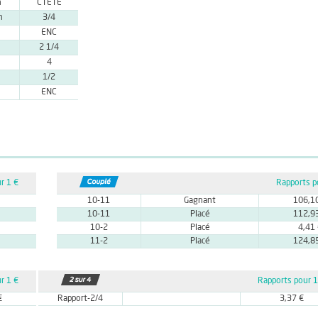
n
CTETE
n
3/4
ENC
2 1/4
4
1/2
ENC
r 1 €
Rapports p
10-11
Gagnant
106,1
10-11
Placé
112,9
10-2
Placé
4,41
11-2
Placé
124,8
r 1 €
Rapports pour 1
€
Rapport-2/4
3,37 €