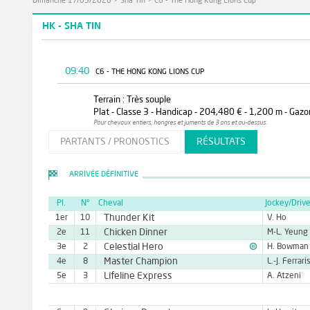
Dimanche 17/05/2026
>
Sha Tin
>
C6 - The Hong Kong Lions Cup
HK - SHA TIN
09:40
C6 - THE HONG KONG LIONS CUP
Terrain : Très souple
Plat - Classe 3 - Handicap - 204,480 € - 1,200 m - Gazon
Pour chevaux entiers, hongres et juments de 3 ans et au-dessus.
PARTANTS / PRONOSTICS
RÉSULTATS
ARRIVÉE DÉFINITIVE
Pl.
N°
Cheval
Jockey/Drive
Thunder Kit
1er
10
V. Ho
Chicken Dinner
2e
11
M-L. Yeung

Celestial Hero
3e
2
H. Bowman
Master Champion
4e
8
L.-J. Ferrari
Lifeline Express
5e
3
A. Atzeni