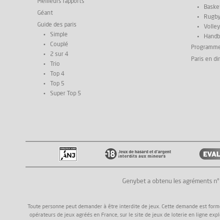
Meilleurs rapports
Basket
Géant
Rugb
Guide des paris
Volley
Simple
Handb
Couplé
Programm
2 sur 4
Paris en di
Trio
Top 4
Top 5
Super Top 5
Genybet a obtenu les agréments n
Toute personne peut demander à être interdite de jeux. Cette demande est formée a
opérateurs de jeux agréés en France, sur le site de jeux de loterie en ligne exp