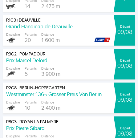
Discipline
Partants
Distance
14
2 475 m
R1C3
DEAUVILLE
|
Grand Handicap de Deauville
Départ
09/08
Discipline
Partants
Distance
20
1 600 m
R9C2
POMPADOUR
|
Prix Marcel Delord
Départ
09/08
Discipline
Partants
Distance
5
3 900 m
R2C8
BERLIN-HOPPEGARTEN
|
Westminster 136¬ Grosser Preis Von Berlin
Départ
09/08
Discipline
Partants
Distance
10
2 400 m
R8C3
ROYAN LA PALMYRE
|
Prix Pierre Sibard
Départ
09/08
Discipline
Partants
Distance