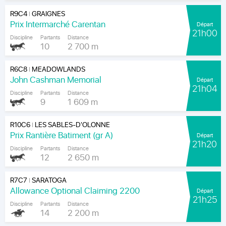
R9C4
GRAIGNES
|
Prix Intermarché Carentan
Départ
21h00
Discipline
Partants
Distance
10
2 700 m
R6C8
MEADOWLANDS
|
John Cashman Memorial
Départ
21h04
Discipline
Partants
Distance
9
1 609 m
R10C6
LES SABLES-D'OLONNE
|
Prix Rantière Batiment (gr A)
Départ
21h20
Discipline
Partants
Distance
12
2 650 m
R7C7
SARATOGA
|
Allowance Optional Claiming 2200
Départ
21h25
Discipline
Partants
Distance
14
2 200 m