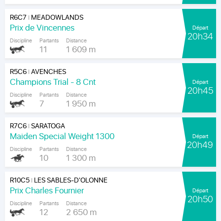
R6C7
MEADOWLANDS
|
Prix de Vincennes
Départ
20h34
Discipline
Partants
Distance
11
1 609 m
R5C6
AVENCHES
|
Champions Trial - 8 Cnt
Départ
20h45
Discipline
Partants
Distance
7
1 950 m
R7C6
SARATOGA
|
Maiden Special Weight 1300
Départ
20h49
Discipline
Partants
Distance
10
1 300 m
R10C5
LES SABLES-D'OLONNE
|
Prix Charles Fournier
Départ
20h50
Discipline
Partants
Distance
12
2 650 m