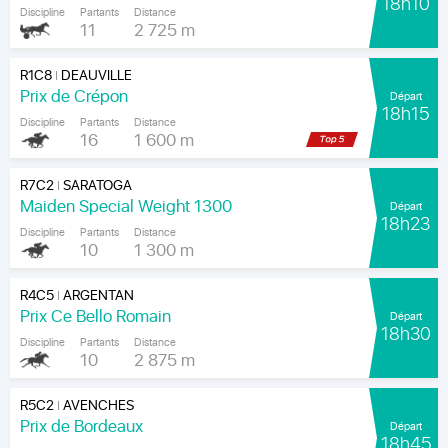
18h10
Discipline
Partants
Distance
11
2 725 m
R1C8
DEAUVILLE
|
Prix de Crépon
Départ
18h15
Discipline
Partants
Distance
16
1 600 m
R7C2
SARATOGA
|
Maiden Special Weight 1300
Départ
18h23
Discipline
Partants
Distance
10
1 300 m
R4C5
ARGENTAN
|
Prix Ce Bello Romain
Départ
18h30
Discipline
Partants
Distance
10
2 875 m
R5C2
AVENCHES
|
Prix de Bordeaux
Départ
18h45