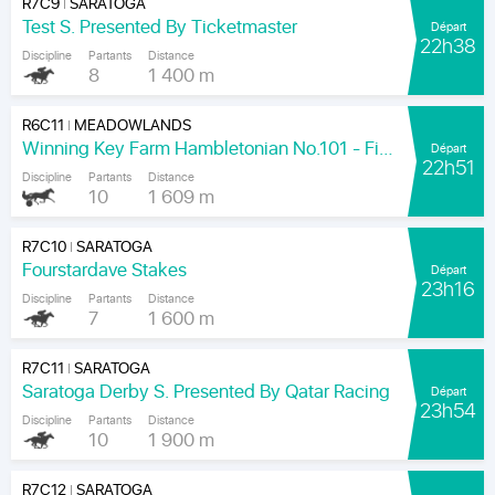
R7C9
SARATOGA
|
Test S. Presented By Ticketmaster
Départ
22h38
Discipline
Partants
Distance
8
1 400 m
R6C11
MEADOWLANDS
|
Winning Key Farm Hambletonian No.101 - Final
Départ
22h51
Discipline
Partants
Distance
10
1 609 m
R7C10
SARATOGA
|
Fourstardave Stakes
Départ
23h16
Discipline
Partants
Distance
7
1 600 m
R7C11
SARATOGA
|
Saratoga Derby S. Presented By Qatar Racing
Départ
23h54
Discipline
Partants
Distance
10
1 900 m
R7C12
SARATOGA
|