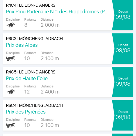
R4C4
LE LION-D'ANGERS
|
Prix Pmu Partenaire N°1 des Hippodromes (Prix du Moulin de Varennes)
Départ
09/08
Discipline
Partants
Distance
8
2 000 m
R6C3
MÖNCHENGLADBACH
|
Prix des Alpes
Départ
09/08
Discipline
Partants
Distance
10
2 100 m
R4C5
LE LION-D'ANGERS
|
Prix de Haute Folie
Départ
09/08
Discipline
Partants
Distance
12
2 400 m
R6C4
MÖNCHENGLADBACH
|
Prix des Pyrénées
Départ
09/08
Discipline
Partants
Distance
10
2 100 m