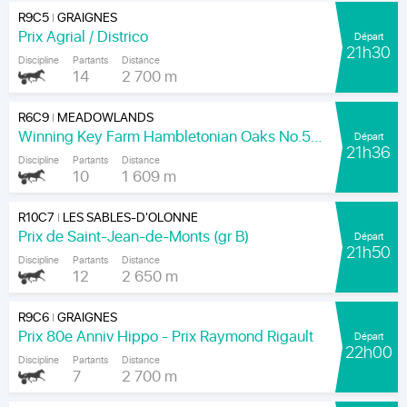
R9C5
GRAIGNES
|
Prix Agrial / Districo
Départ
21h30
Discipline
Partants
Distance
14
2 700 m
R6C9
MEADOWLANDS
|
Winning Key Farm Hambletonian Oaks No.56 - Final
Départ
21h36
Discipline
Partants
Distance
10
1 609 m
R10C7
LES SABLES-D'OLONNE
|
Prix de Saint-Jean-de-Monts (gr B)
Départ
21h50
Discipline
Partants
Distance
12
2 650 m
R9C6
GRAIGNES
|
Prix 80e Anniv Hippo - Prix Raymond Rigault
Départ
22h00
Discipline
Partants
Distance
7
2 700 m