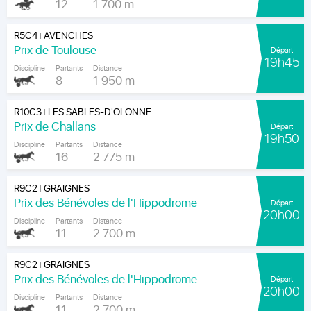
12
1 700 m
R5C4
AVENCHES
|
Prix de Toulouse
Départ
19h45
Discipline
Partants
Distance
8
1 950 m
R10C3
LES SABLES-D'OLONNE
|
Prix de Challans
Départ
19h50
Discipline
Partants
Distance
16
2 775 m
R9C2
GRAIGNES
|
Prix des Bénévoles de l'Hippodrome
Départ
20h00
Discipline
Partants
Distance
11
2 700 m
R9C2
GRAIGNES
|
Prix des Bénévoles de l'Hippodrome
Départ
20h00
Discipline
Partants
Distance
11
2 700 m