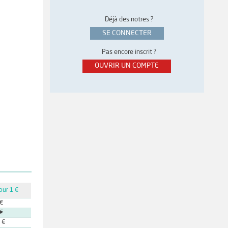
Déjà des notres ?
SE CONNECTER
Pas encore inscrit ?
OUVRIR UN COMPTE
our 1 €
 €
 €
 €