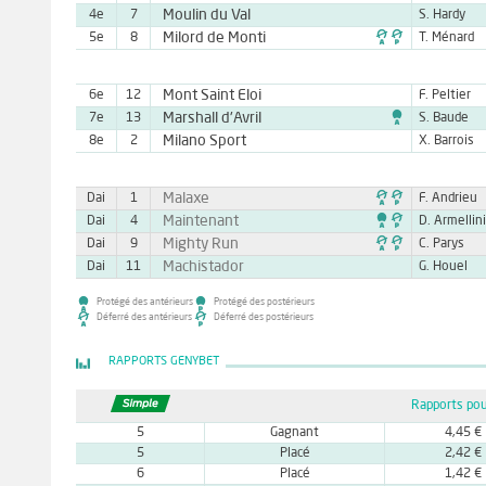
Moulin du Val
4e
7
S. Hardy

Milord de Monti
5e
8
T. Ménard
Mont Saint Eloi
6e
12
F. Peltier

Marshall d'Avril
7e
13
S. Baude
Milano Sport
8e
2
X. Barrois

Malaxe
Dai
1
F. Andrieu

Maintenant
Dai
4
D. Armellini

Mighty Run
Dai
9
C. Parys
Machistador
Dai
11
G. Houel
Protégé des antérieurs
Protégé des postérieurs
Déferré des antérieurs
Déferré des postérieurs
RAPPORTS GENYBET
Rapports pou
5
Gagnant
4,45 €
5
Placé
2,42 €
6
Placé
1,42 €