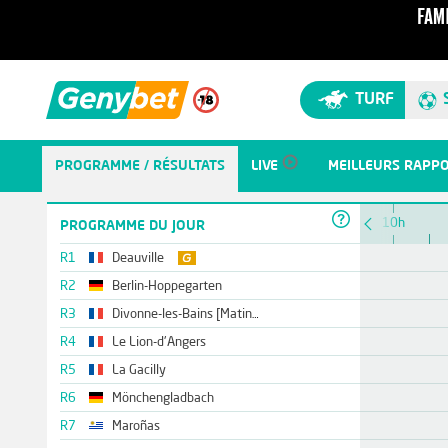
TURF
PROGRAMME / RÉSULTATS
LIVE
MEILLEURS RAPP
10h
PROGRAMME DU JOUR
R1
Deauville
R2
Berlin-Hoppegarten
R3
Divonne-les-Bains [Matinée]
R4
Le Lion-d'Angers
R5
La Gacilly
R6
Mönchengladbach
R7
Maroñas