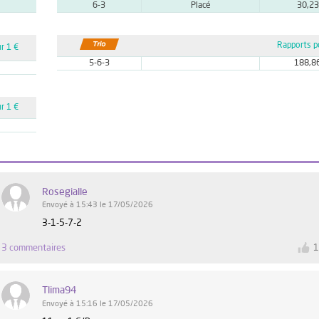
6-3
Placé
30,23
Rapports p
r 1 €
5-6-3
188,8
r 1 €
Rosegialle
Envoyé à 15:43 le 17/05/2026
3-1-5-7-2
3 commentaires
Tlima94
Envoyé à 15:16 le 17/05/2026