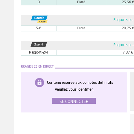
3
Placé
25,56 €
Rapports pou
5-6
Ordre
20,75 €
Rapports pou
Rapport-2/4
7,87 €
REAGISSEZ EN DIRECT
Contenu réservé aux comptes définitifs
Veuillez vous identifier.
SE CONNECTER