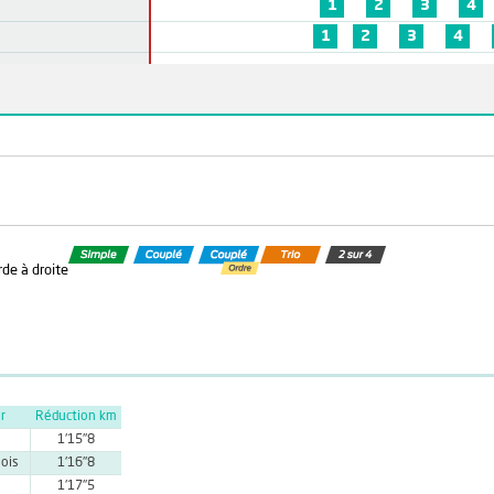
1
2
3
4
1
2
3
4
rde à droite
r
Réduction km
1'15''8
eois
1'16''8
1'17''5