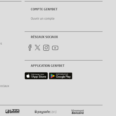
COMPTE GENYBET
Ouvrir un compte
RÉSEAUX SOCIAUX
es
APPLICATION GENYBET
sociaux