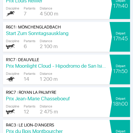
Prix Louis Reillier
Départ
17h40
Discipline
Partants
Distance
7
4 500 m
R6C1
MÖNCHENGLADBACH
|
Start Zum Sonntagsausklang
Départ
17h45
Discipline
Partants
Distance
6
2 100 m
R1C7
DEAUVILLE
|
Prix Moonlight Cloud - Hipodromo de San Isidro
Départ
17h50
Discipline
Partants
Distance
14
1 200 m
R9C7
ROYAN LA PALMYRE
|
Prix Jean-Marie Chasseboeuf
Départ
18h00
Discipline
Partants
Distance
12
2 475 m
R4C3
LE LION-D'ANGERS
|
Prix du Bois Montbourcher
Départ