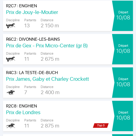
R2C7
ENGHIEN
|
Prix de Jouy-le-Moutier
Départ
10/08
Discipline
Partants
Distance
13
2 150 m
R6C2
DIVONNE-LES-BAINS
|
Prix de Gex - Prix Micro-Center (gr B)
Départ
10/08
Discipline
Partants
Distance
11
2 675 m
R4C3
LA TESTE-DE-BUCH
|
Prix James, Gaby et Charley Crockett
Départ
10/08
Discipline
Partants
Distance
7
2 400 m
R2C8
ENGHIEN
|
Prix de Londres
Départ
10/08
Discipline
Partants
Distance
11
2 875 m