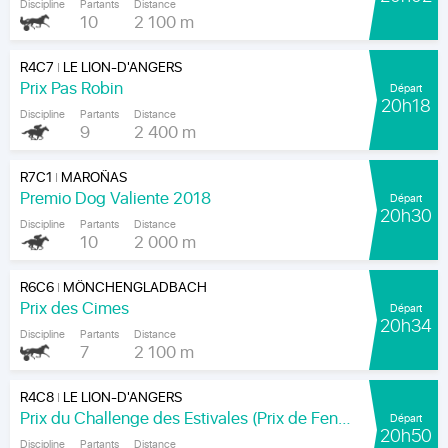
Discipline
Partants
Distance
10
2 100 m
R4C7
LE LION-D'ANGERS
|
Prix Pas Robin
Départ
20h18
Discipline
Partants
Distance
9
2 400 m
R7C1
MAROÑAS
|
Premio Dog Valiente 2018
Départ
20h30
Discipline
Partants
Distance
10
2 000 m
R6C6
MÖNCHENGLADBACH
|
Prix des Cimes
Départ
20h34
Discipline
Partants
Distance
7
2 100 m
R4C8
LE LION-D'ANGERS
|
Prix du Challenge des Estivales (Prix de Feneu)
Départ
20h50
Discipline
Partants
Distance