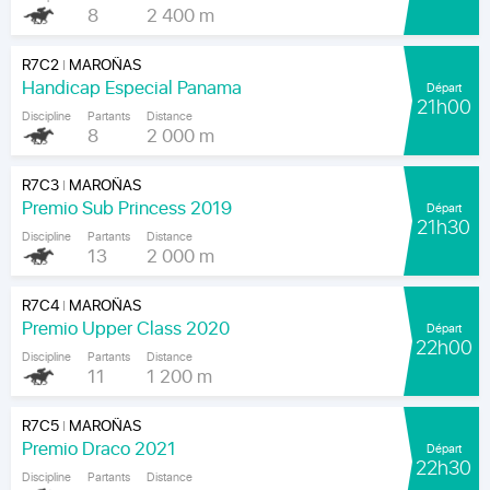
8
2 400 m
R7C2
MAROÑAS
|
Handicap Especial Panama
Départ
21h00
Discipline
Partants
Distance
8
2 000 m
R7C3
MAROÑAS
|
Premio Sub Princess 2019
Départ
21h30
Discipline
Partants
Distance
13
2 000 m
R7C4
MAROÑAS
|
Premio Upper Class 2020
Départ
22h00
Discipline
Partants
Distance
11
1 200 m
R7C5
MAROÑAS
|
Premio Draco 2021
Départ
22h30
Discipline
Partants
Distance