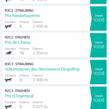
R3C2
STRAUBING
|
Prix Niederbayerntv
Départ
10/08
Discipline
Partants
Distance
8
2 400 m
R2C2
ENGHIEN
|
Prix de Chatou
Départ
10/08
Discipline
Partants
Distance
16
2 250 m
R3C3
STRAUBING
|
Volksfestpreis des Rennvereins Dingolfing
Départ
10/08
Discipline
Partants
Distance
8
2 400 m
R2C3
ENGHIEN
|
Prix d'Argenteuil
Départ
10/08
Discipline
Partants
Distance
9
2 875 m