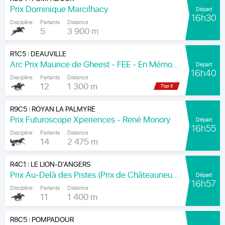
Prix Dominique Marcilhacy
Départ
16h30
Discipline
Partants
Distance
5
3 900 m
R1C5
DEAUVILLE
|
Arc Prix Maurice de Gheest - FEE - En Mémoire de Louis Romanet
Départ
16h40
Discipline
Partants
Distance
12
1 300 m
R9C5
ROYAN LA PALMYRE
|
Prix Futuroscope Xperiences - René Monory
Départ
16h55
Discipline
Partants
Distance
14
2 475 m
R4C1
LE LION-D'ANGERS
|
Prix Au-Delà des Pistes (Prix de Châteauneuf-sur-Sarthe)
Départ
16h57
Discipline
Partants
Distance
11
1 400 m
R8C5
POMPADOUR
|