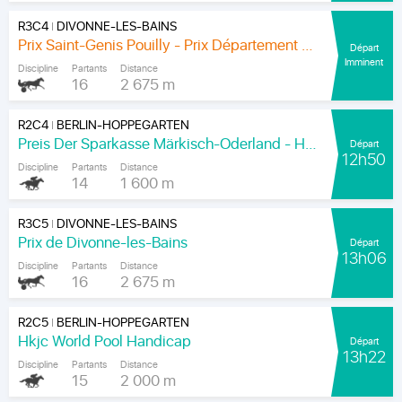
R3C4
DIVONNE-LES-BAINS
|
Prix Saint-Genis Pouilly - Prix Département Ain
Départ
Imminent
Discipline
Partants
Distance
16
2 675 m
R2C4
BERLIN-HOPPEGARTEN
|
Preis Der Sparkasse Märkisch-Oderland - Hkjc World Pool Trophy
Départ
12h50
Discipline
Partants
Distance
14
1 600 m
R3C5
DIVONNE-LES-BAINS
|
Prix de Divonne-les-Bains
Départ
13h06
Discipline
Partants
Distance
16
2 675 m
R2C5
BERLIN-HOPPEGARTEN
|
Hkjc World Pool Handicap
Départ
13h22
Discipline
Partants
Distance
15
2 000 m