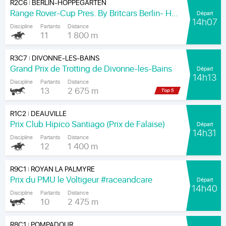
R2C6
BERLIN-HOPPEGARTEN
|
Range Rover-Cup Pres. By Britcars Berlin- Hoppegartener Stutenp.
Départ
14h07
Discipline
Partants
Distance
11
1 800 m
R3C7
DIVONNE-LES-BAINS
|
Grand Prix de Trotting de Divonne-les-Bains
Départ
14h13
Discipline
Partants
Distance
13
2 675 m
R1C2
DEAUVILLE
|
Prix Club Hipico Santiago (Prix de Falaise)
Départ
14h31
Discipline
Partants
Distance
12
1 400 m
R9C1
ROYAN LA PALMYRE
|
Prix du PMU le Voltigeur #raceandcare
Départ
14h40
Discipline
Partants
Distance
10
2 475 m
R8C1
POMPADOUR
|