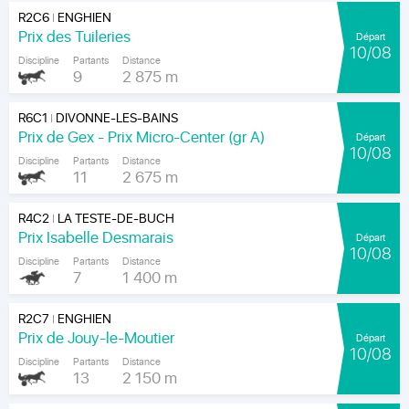
R2C6
ENGHIEN
|
Prix des Tuileries
Départ
10/08
Discipline
Partants
Distance
9
2 875 m
R6C1
DIVONNE-LES-BAINS
|
Prix de Gex - Prix Micro-Center (gr A)
Départ
10/08
Discipline
Partants
Distance
11
2 675 m
R4C2
LA TESTE-DE-BUCH
|
Prix Isabelle Desmarais
Départ
10/08
Discipline
Partants
Distance
7
1 400 m
R2C7
ENGHIEN
|
Prix de Jouy-le-Moutier
Départ
10/08
Discipline
Partants
Distance
13
2 150 m