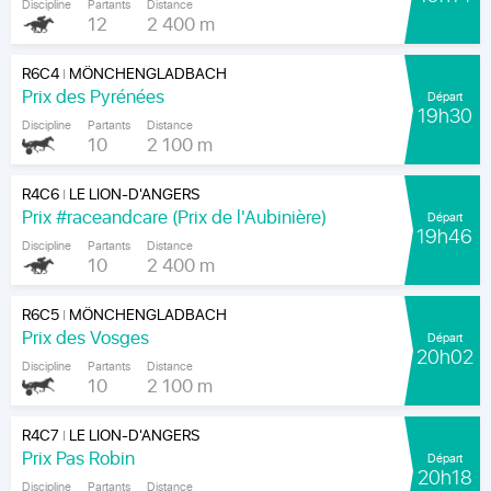
Discipline
Partants
Distance
12
2 400 m
R6C4
MÖNCHENGLADBACH
|
Prix des Pyrénées
Départ
19h30
Discipline
Partants
Distance
10
2 100 m
R4C6
LE LION-D'ANGERS
|
Prix #raceandcare (Prix de l'Aubinière)
Départ
19h46
Discipline
Partants
Distance
10
2 400 m
R6C5
MÖNCHENGLADBACH
|
Prix des Vosges
Départ
20h02
Discipline
Partants
Distance
10
2 100 m
R4C7
LE LION-D'ANGERS
|
Prix Pas Robin
Départ
20h18
Discipline
Partants
Distance