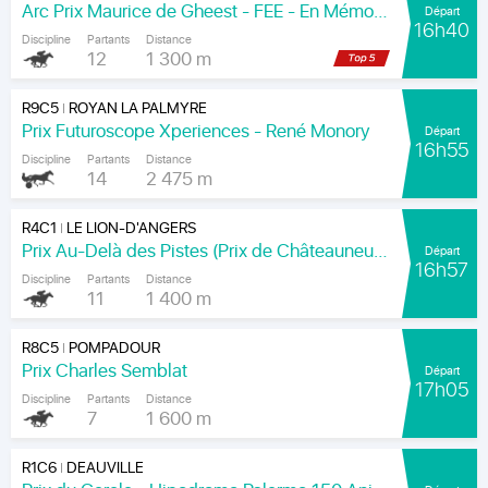
Arc Prix Maurice de Gheest - FEE - En Mémoire de Louis Romanet
Départ
16h40
Discipline
Partants
Distance
12
1 300 m
R9C5
ROYAN LA PALMYRE
|
Prix Futuroscope Xperiences - René Monory
Départ
16h55
Discipline
Partants
Distance
14
2 475 m
R4C1
LE LION-D'ANGERS
|
Prix Au-Delà des Pistes (Prix de Châteauneuf-sur-Sarthe)
Départ
16h57
Discipline
Partants
Distance
11
1 400 m
R8C5
POMPADOUR
|
Prix Charles Semblat
Départ
17h05
Discipline
Partants
Distance
7
1 600 m
R1C6
DEAUVILLE
|