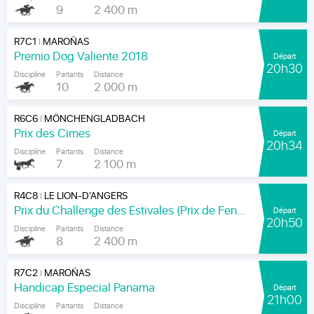
9
2 400 m
R7C1
MAROÑAS
|
Premio Dog Valiente 2018
Départ
20h30
Discipline
Partants
Distance
10
2 000 m
R6C6
MÖNCHENGLADBACH
|
Prix des Cimes
Départ
20h34
Discipline
Partants
Distance
7
2 100 m
R4C8
LE LION-D'ANGERS
|
Prix du Challenge des Estivales (Prix de Feneu)
Départ
20h50
Discipline
Partants
Distance
8
2 400 m
R7C2
MAROÑAS
|
Handicap Especial Panama
Départ
21h00
Discipline
Partants
Distance