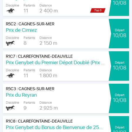
10/08
Discipline
Partants
Distance
11
2 400 m
R5C2
CAGNES-SUR-MER
|
Prix de Cimiez
Départ
10/08
Discipline
Partants
Distance
8
2 150 m
R1C7
CLAIREFONTAINE-DEAUVILLE
|
Prix Genybet du Premier Dépot Doublé (Prix The Wonder)
Départ
10/08
Discipline
Partants
Distance
11
1 800 m
R5C3
CAGNES-SUR-MER
|
Prix du Reyran
Départ
10/08
Discipline
Partants
Distance
9
2 925 m
R1C8
CLAIREFONTAINE-DEAUVILLE
|
Prix Genybet du Bonus de Bienvenue de 250 Euros (Prix Ramsin)
Départ