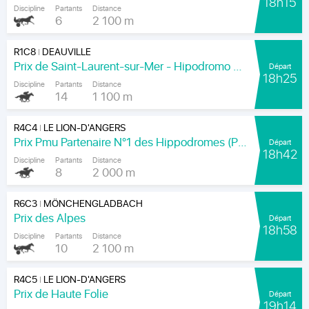
18h15
Discipline
Partants
Distance
6
2 100 m
R1C8
DEAUVILLE
|
Prix de Saint-Laurent-sur-Mer - Hipodromo de Maronas
Départ
18h25
Discipline
Partants
Distance
14
1 100 m
R4C4
LE LION-D'ANGERS
|
Prix Pmu Partenaire N°1 des Hippodromes (Prix du Moulin de Varennes)
Départ
18h42
Discipline
Partants
Distance
8
2 000 m
R6C3
MÖNCHENGLADBACH
|
Prix des Alpes
Départ
18h58
Discipline
Partants
Distance
10
2 100 m
R4C5
LE LION-D'ANGERS
|
Prix de Haute Folie
Départ
19h14