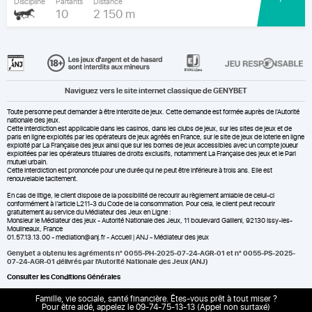
Discipline
Partants
Distance
10
2 150 m
Naviguez vers le site internet classique de GENYBET
Toute personne peut demander à être interdite de jeux. Cette demande est formée auprès de l'Autorité
nationale des jeux.
Cette interdiction est applicable dans les casinos, dans les clubs de jeux, sur les sites de jeux et de
paris en ligne exploités par les opérateurs de jeux agréés en France, sur le site de jeux de loterie en ligne
exploité par La Française des jeux ainsi que sur les bornes de jeux accessibles avec un compte joueur
exploitées par les opérateurs titulaires de droits exclusifs, notamment La Française des jeux et le Pari
mutuel urbain.
Cette interdiction est prononcée pour une durée qui ne peut être inférieure à trois ans. Elle est
renouvelable tacitement.
En cas de litige, le client dispose de la possibilité de recourir au règlement amiable de celui-ci
conformément à l’article L211-3 du Code de la consommation. Pour cela, le client peut recourir
gratuitement au service du Médiateur des Jeux en Ligne :
Monsieur le Médiateur des jeux - Autorité Nationale des Jeux, 11 boulevard Gallieni, 92130 Issy-les-
Moulineaux, France
01.57.13.13.00 - mediation@anj.fr -
Accueil | ANJ - Médiateur des jeux
Genybet a obtenu les agréments n° 0055-PH-2025-07-24-AGR-01 et n° 0055-PS-2025-
07-24-AGR-01 délivrés par l'Autorité Nationale des Jeux (ANJ)
Consulter les Conditions Générales
Famille, vie sociale, santé financière. Êtes-vous prêt à tout miser ?
Pour être aidé, appelez le 09-74-75-13-13 (Appel non surtaxé)