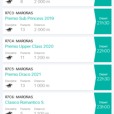
8
2 000 m
R7C3
MAROÑAS
|
Premio Sub Princess 2019
Départ
21h30
Discipline
Partants
Distance
13
2 000 m
R7C4
MAROÑAS
|
Premio Upper Class 2020
Départ
22h00
Discipline
Partants
Distance
11
1 200 m
R7C5
MAROÑAS
|
Premio Draco 2021
Départ
22h30
Discipline
Partants
Distance
13
1 000 m
R7C6
MAROÑAS
|
Clasico Romantico S.
Départ
23h00
Discipline
Partants
Distance
5
1 100 m