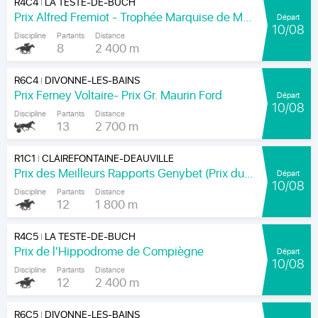
R4C4
LA TESTE-DE-BUCH
|
Prix Alfred Fremiot - Trophée Marquise de Moratalla
Départ
10/08
Discipline
Partants
Distance
8
2 400 m
R6C4
DIVONNE-LES-BAINS
|
Prix Ferney Voltaire- Prix Gr. Maurin Ford
Départ
10/08
Discipline
Partants
Distance
13
2 700 m
R1C1
CLAIREFONTAINE-DEAUVILLE
|
Prix des Meilleurs Rapports Genybet (Prix du Haut-Bois)
Départ
10/08
Discipline
Partants
Distance
12
1 800 m
R4C5
LA TESTE-DE-BUCH
|
Prix de l'Hippodrome de Compiègne
Départ
10/08
Discipline
Partants
Distance
12
2 400 m
R6C5
DIVONNE-LES-BAINS
|