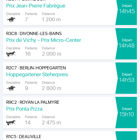
Prix Jean-Pierre Fabrègue
Départ
14h45
Discipline
Partants
Distance
7
1 200 m
R3C8
DIVONNE-LES-BAINS
|
Prix de Vichy - Prix Micro-Center
Départ
14h48
Discipline
Partants
Distance
16
2 000 m
R2C7
BERLIN-HOPPEGARTEN
|
Hoppegartener Steherpreis
Départ
14h53
Discipline
Partants
Distance
9
2 800 m
R9C2
ROYAN LA PALMYRE
|
Prix Ponta Pizza
Départ
15h10
Discipline
Partants
Distance
14
2 475 m
R1C5
DEAUVILLE
|