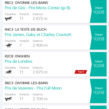
R6C2
DIVONNE-LES-BAINS
|
Prix de Gex - Prix Micro-Center (gr B)
Départ
10/08
Discipline
Partants
Distance
11
2 675 m
R4C3
LA TESTE-DE-BUCH
|
Prix James, Gaby et Charley Crockett
Départ
10/08
Discipline
Partants
Distance
7
2 400 m
R2C8
ENGHIEN
|
Prix de Londres
Départ
10/08
Discipline
Partants
Distance
11
2 875 m
R6C3
DIVONNE-LES-BAINS
|
Prix de Vesenex - Prix Full Moon
Départ
10/08
Discipline
Partants
Distance
11
2 700 m