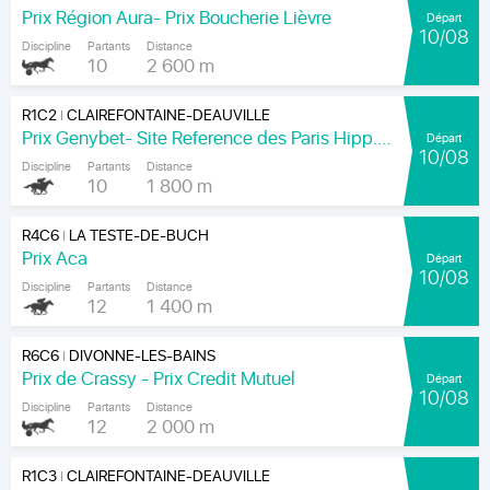
Prix Région Aura- Prix Boucherie Lièvre
Départ
10/08
Discipline
Partants
Distance
10
2 600 m
R1C2
CLAIREFONTAINE-DEAUVILLE
|
Prix Genybet- Site Reference des Paris Hipp.(px du Domaine du H. Bois)
Départ
10/08
Discipline
Partants
Distance
10
1 800 m
R4C6
LA TESTE-DE-BUCH
|
Prix Aca
Départ
10/08
Discipline
Partants
Distance
12
1 400 m
R6C6
DIVONNE-LES-BAINS
|
Prix de Crassy - Prix Credit Mutuel
Départ
10/08
Discipline
Partants
Distance
12
2 000 m
R1C3
CLAIREFONTAINE-DEAUVILLE
|