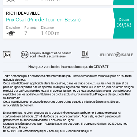
R1C1
DEAUVILLE
|
Prix Osaf (Prix de Tour-en-Bessin)
Départ
09/08
Discipline
Partants
Distance
7
1 400 m
Naviguez vers le site internet classique de GENYBET
Toute personne peut demander à être interdite de jeux. Cette demande est formée auprès de l'Autorité
nationale des jeux.
Cette interdiction est applicable dans les casinos, dans les clubs de jeux, sur les sites de jeux et de
paris en ligne exploités par les opérateurs de jeux agréés en France, sur le site de jeux de loterie en ligne
exploité par La Française des jeux ainsi que sur les bornes de jeux accessibles avec un compte joueur
exploitées par les opérateurs titulaires de droits exclusifs, notamment La Française des jeux et le Pari
mutuel urbain.
Cette interdiction est prononcée pour une durée qui ne peut être inférieure à trois ans. Elle est
renouvelable tacitement.
En cas de litige, le client dispose de la possibilité de recourir au règlement amiable de celui-ci
conformément à l’article L211-3 du Code de la consommation. Pour cela, le client peut recourir
gratuitement au service du Médiateur des Jeux en Ligne :
Monsieur le Médiateur des jeux - Autorité Nationale des Jeux, 11 boulevard Gallieni, 92130 Issy-les-
Moulineaux, France
01.57.13.13.00 - mediation@anj.fr -
Accueil | ANJ - Médiateur des jeux