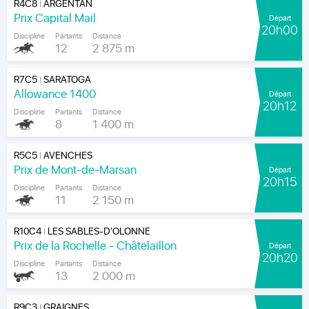
R4C8
ARGENTAN
|
Prix Capital Mail
Départ
20h00
Discipline
Partants
Distance
12
2 875 m
R7C5
SARATOGA
|
Allowance 1400
Départ
20h12
Discipline
Partants
Distance
8
1 400 m
R5C5
AVENCHES
|
Prix de Mont-de-Marsan
Départ
20h15
Discipline
Partants
Distance
11
2 150 m
R10C4
LES SABLES-D'OLONNE
|
Prix de la Rochelle - Châtelaillon
Départ
20h20
Discipline
Partants
Distance
13
2 000 m
R9C3
GRAIGNES
|