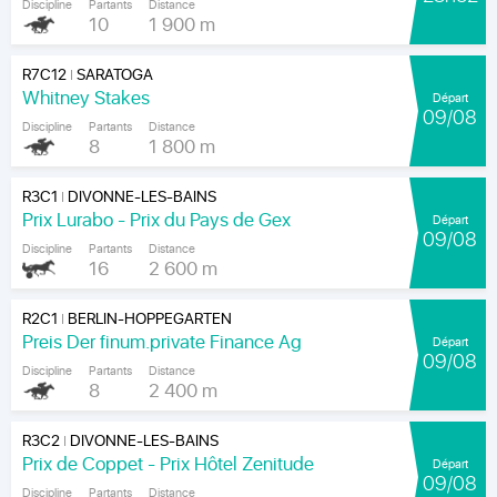
Discipline
Partants
Distance
10
1 900 m
R7C12
SARATOGA
|
Whitney Stakes
Départ
09/08
Discipline
Partants
Distance
8
1 800 m
R3C1
DIVONNE-LES-BAINS
|
Prix Lurabo - Prix du Pays de Gex
Départ
09/08
Discipline
Partants
Distance
16
2 600 m
R2C1
BERLIN-HOPPEGARTEN
|
Preis Der finum.private Finance Ag
Départ
09/08
Discipline
Partants
Distance
8
2 400 m
R3C2
DIVONNE-LES-BAINS
|
Prix de Coppet - Prix Hôtel Zenitude
Départ
09/08
Discipline
Partants
Distance