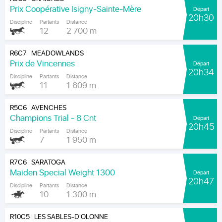
Prix Coopérative Isigny-Sainte-Mère
Départ
20h30
Discipline
Partants
Distance
12
2 700 m
R6C7
MEADOWLANDS
|
Prix de Vincennes
Départ
20h34
Discipline
Partants
Distance
11
1 609 m
R5C6
AVENCHES
|
Champions Trial - 8 Cnt
Départ
20h45
Discipline
Partants
Distance
7
1 950 m
R7C6
SARATOGA
|
Maiden Special Weight 1300
Départ
20h47
Discipline
Partants
Distance
10
1 300 m
R10C5
LES SABLES-D'OLONNE
|