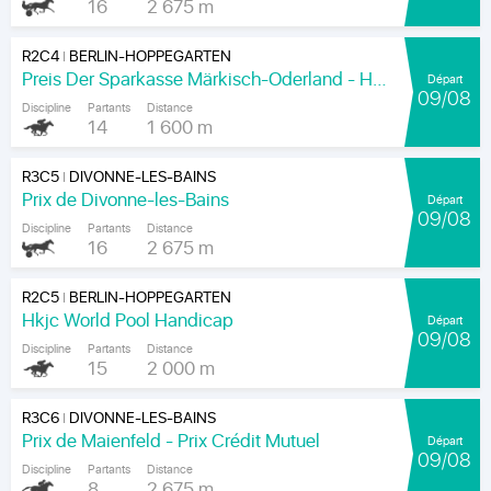
16
2 675 m
R2C4
BERLIN-HOPPEGARTEN
|
Preis Der Sparkasse Märkisch-Oderland - Hkjc World Pool Trophy
Départ
09/08
Discipline
Partants
Distance
14
1 600 m
R3C5
DIVONNE-LES-BAINS
|
Prix de Divonne-les-Bains
Départ
09/08
Discipline
Partants
Distance
16
2 675 m
R2C5
BERLIN-HOPPEGARTEN
|
Hkjc World Pool Handicap
Départ
09/08
Discipline
Partants
Distance
15
2 000 m
R3C6
DIVONNE-LES-BAINS
|
Prix de Maienfeld - Prix Crédit Mutuel
Départ
09/08
Discipline
Partants
Distance
8
2 675 m