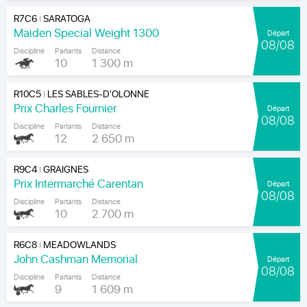
R7C6
SARATOGA
|
Maiden Special Weight 1300
Départ
08/08
Discipline
Partants
Distance
10
1 300 m
R10C5
LES SABLES-D'OLONNE
|
Prix Charles Fournier
Départ
08/08
Discipline
Partants
Distance
12
2 650 m
R9C4
GRAIGNES
|
Prix Intermarché Carentan
Départ
08/08
Discipline
Partants
Distance
10
2 700 m
R6C8
MEADOWLANDS
|
John Cashman Memorial
Départ
08/08
Discipline
Partants
Distance
9
1 609 m