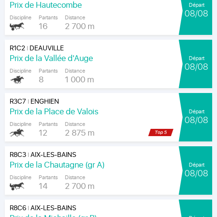
Prix de Hautecombe
Départ
08/08
Discipline
Partants
Distance
16
2 700 m
R1C2
DEAUVILLE
|
Prix de la Vallée d'Auge
Départ
08/08
Discipline
Partants
Distance
8
1 000 m
R3C7
ENGHIEN
|
Prix de la Place de Valois
Départ
08/08
Discipline
Partants
Distance
12
2 875 m
R8C3
AIX-LES-BAINS
|
Prix de la Chautagne (gr A)
Départ
08/08
Discipline
Partants
Distance
14
2 700 m
R8C6
AIX-LES-BAINS
|