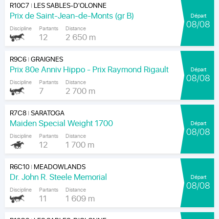
R10C7
LES SABLES-D'OLONNE
|
Prix de Saint-Jean-de-Monts (gr B)
Départ
08/08
Discipline
Partants
Distance
12
2 650 m
R9C6
GRAIGNES
|
Prix 80e Anniv Hippo - Prix Raymond Rigault
Départ
08/08
Discipline
Partants
Distance
7
2 700 m
R7C8
SARATOGA
|
Maiden Special Weight 1700
Départ
08/08
Discipline
Partants
Distance
12
1 700 m
R6C10
MEADOWLANDS
|
Dr. John R. Steele Memorial
Départ
08/08
Discipline
Partants
Distance
11
1 609 m