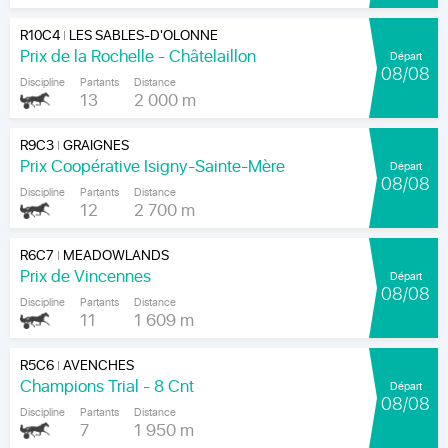
R10C4
LES SABLES-D'OLONNE
|
Prix de la Rochelle - Châtelaillon
Départ
08/08
Discipline
Partants
Distance
13
2 000 m
R9C3
GRAIGNES
|
Prix Coopérative Isigny-Sainte-Mère
Départ
08/08
Discipline
Partants
Distance
12
2 700 m
R6C7
MEADOWLANDS
|
Prix de Vincennes
Départ
08/08
Discipline
Partants
Distance
11
1 609 m
R5C6
AVENCHES
|
Champions Trial - 8 Cnt
Départ
08/08
Discipline
Partants
Distance
7
1 950 m