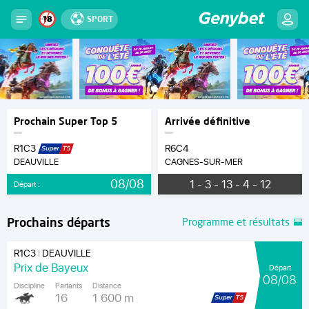
SPORT
Prochain Super Top 5
Arrivée définitive
R1C3
R6C4
DEAUVILLE
CAGNES-SUR-MER
08/08
1 - 3 - 13 - 4 - 12
Départ :
Prochains départs
Programme et résultats
R1C3
DEAUVILLE
|
Prix de Bayeux
Départ
08/08
Discipline
Partants
Distance
16
1 600 m