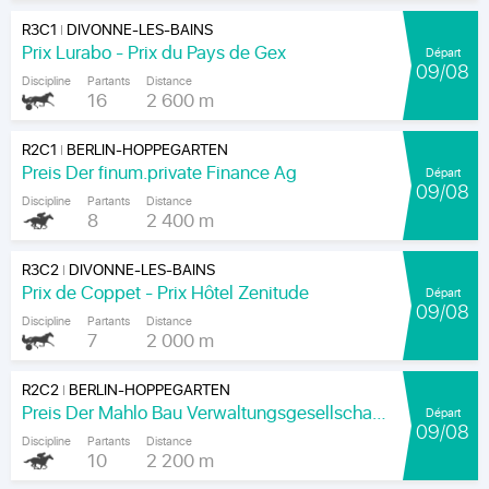
R3C1
DIVONNE-LES-BAINS
|
Prix Lurabo - Prix du Pays de Gex
Départ
09/08
Discipline
Partants
Distance
16
2 600 m
R2C1
BERLIN-HOPPEGARTEN
|
Preis Der finum.private Finance Ag
Départ
09/08
Discipline
Partants
Distance
8
2 400 m
R3C2
DIVONNE-LES-BAINS
|
Prix de Coppet - Prix Hôtel Zenitude
Départ
09/08
Discipline
Partants
Distance
7
2 000 m
R2C2
BERLIN-HOPPEGARTEN
|
Preis Der Mahlo Bau Verwaltungsgesellschaft Mbh
Départ
09/08
Discipline
Partants
Distance
10
2 200 m