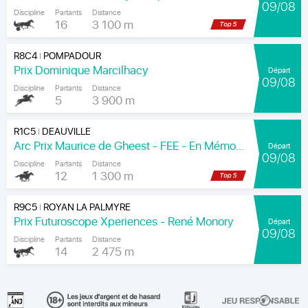
09/08
Discipline
Partants
Distance
16
3 100 m
R8C4
POMPADOUR
|
Prix Dominique Marcilhacy
Départ
09/08
Discipline
Partants
Distance
5
3 900 m
R1C5
DEAUVILLE
|
Arc Prix Maurice de Gheest - FEE - En Mémoire de Louis Romanet
Départ
09/08
Discipline
Partants
Distance
12
1 300 m
R9C5
ROYAN LA PALMYRE
|
Prix Futuroscope Xperiences - René Monory
Départ
09/08
Discipline
Partants
Distance
14
2 475 m