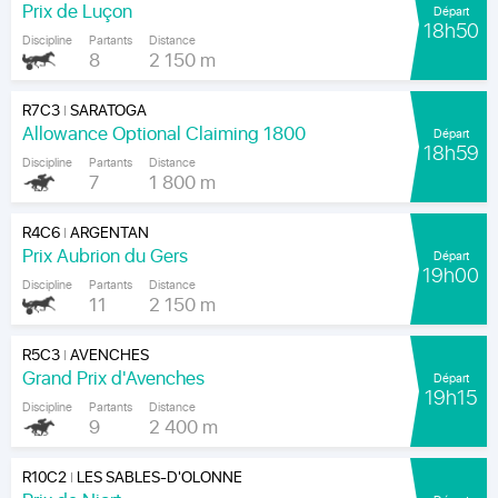
Prix de Luçon
Départ
18h50
Discipline
Partants
Distance
8
2 150 m
R7C3
SARATOGA
|
Allowance Optional Claiming 1800
Départ
18h59
Discipline
Partants
Distance
7
1 800 m
R4C6
ARGENTAN
|
Prix Aubrion du Gers
Départ
19h00
Discipline
Partants
Distance
11
2 150 m
R5C3
AVENCHES
|
Grand Prix d'Avenches
Départ
19h15
Discipline
Partants
Distance
9
2 400 m
R10C2
LES SABLES-D'OLONNE
|