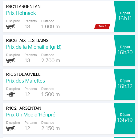
R4C1
ARGENTAN
|
Prix Hohneck
Départ
16h11
Discipline
Partants
Distance
13
1 609 m
R8C6
AIX-LES-BAINS
|
Prix de la Michaille (gr B)
Départ
16h30
Discipline
Partants
Distance
13
2 700 m
R1C5
DEAUVILLE
|
Prix des Marettes
Départ
16h32
Discipline
Partants
Distance
12
1 500 m
R4C2
ARGENTAN
|
Prix Un Mec d'Héripré
Départ
16h49
Discipline
Partants
Distance
12
2 150 m