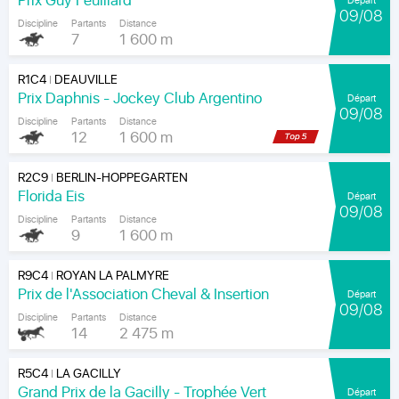
Prix Guy Feuillard
Départ
09/08
Discipline
Partants
Distance
7
1 600 m
R1C4
DEAUVILLE
|
Prix Daphnis - Jockey Club Argentino
Départ
09/08
Discipline
Partants
Distance
12
1 600 m
R2C9
BERLIN-HOPPEGARTEN
|
Florida Eis
Départ
09/08
Discipline
Partants
Distance
9
1 600 m
R9C4
ROYAN LA PALMYRE
|
Prix de l'Association Cheval & Insertion
Départ
09/08
Discipline
Partants
Distance
14
2 475 m
R5C4
LA GACILLY
|
Grand Prix de la Gacilly - Trophée Vert
Départ