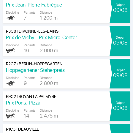
Prix Jean-Pierre Fabrègue
Départ
09/08
Discipline
Partants
Distance
7
1 200 m
R3C8
DIVONNE-LES-BAINS
|
Prix de Vichy - Prix Micro-Center
Départ
09/08
Discipline
Partants
Distance
16
2 000 m
R2C7
BERLIN-HOPPEGARTEN
|
Hoppegartener Steherpreis
Départ
09/08
Discipline
Partants
Distance
9
2 800 m
R9C2
ROYAN LA PALMYRE
|
Prix Ponta Pizza
Départ
09/08
Discipline
Partants
Distance
14
2 475 m
R1C3
DEAUVILLE
|