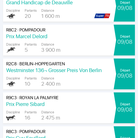
Grand Handicap de Deauville
Départ
09/08
Discipline
Partants
Distance
20
1 600 m
R8C2
POMPADOUR
|
Prix Marcel Delord
Départ
09/08
Discipline
Partants
Distance
5
3 900 m
R2C8
BERLIN-HOPPEGARTEN
|
Westminster 136¬ Grosser Preis Von Berlin
Départ
09/08
Discipline
Partants
Distance
10
2 400 m
R9C3
ROYAN LA PALMYRE
|
Prix Pierre Sibard
Départ
09/08
Discipline
Partants
Distance
16
2 475 m
R8C3
POMPADOUR
|