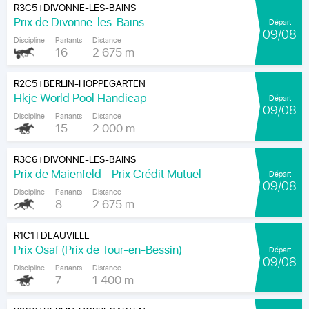
R3C5
DIVONNE-LES-BAINS
|
Prix de Divonne-les-Bains
Départ
09/08
Discipline
Partants
Distance
16
2 675 m
R2C5
BERLIN-HOPPEGARTEN
|
Hkjc World Pool Handicap
Départ
09/08
Discipline
Partants
Distance
15
2 000 m
R3C6
DIVONNE-LES-BAINS
|
Prix de Maienfeld - Prix Crédit Mutuel
Départ
09/08
Discipline
Partants
Distance
8
2 675 m
R1C1
DEAUVILLE
|
Prix Osaf (Prix de Tour-en-Bessin)
Départ
09/08
Discipline
Partants
Distance
7
1 400 m