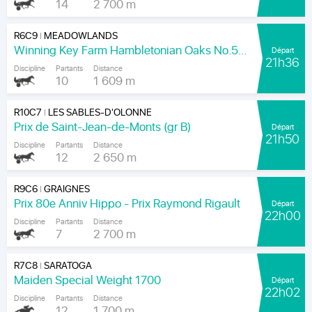
14
2 700 m
R6C9
MEADOWLANDS
|
Winning Key Farm Hambletonian Oaks No.56 - Final
Départ
21h36
Discipline
Partants
Distance
10
1 609 m
R10C7
LES SABLES-D'OLONNE
|
Prix de Saint-Jean-de-Monts (gr B)
Départ
21h50
Discipline
Partants
Distance
12
2 650 m
R9C6
GRAIGNES
|
Prix 80e Anniv Hippo - Prix Raymond Rigault
Départ
22h00
Discipline
Partants
Distance
7
2 700 m
R7C8
SARATOGA
|
Maiden Special Weight 1700
Départ
22h02
Discipline
Partants
Distance
12
1 700 m