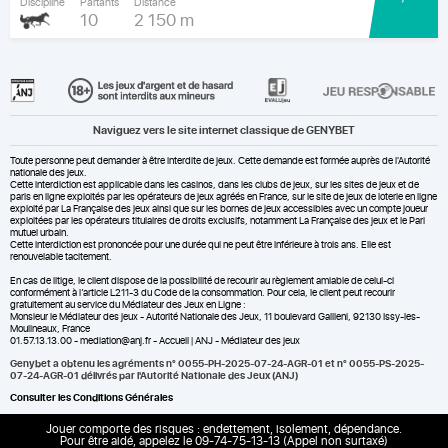
Discipline
Partants
Distance
10
2 150 m
Naviguez vers le site internet classique de GENYBET
Toute personne peut demander à être interdite de jeux. Cette demande est formée auprès de l'Autorité
nationale des jeux.
Cette interdiction est applicable dans les casinos, dans les clubs de jeux, sur les sites de jeux et de
paris en ligne exploités par les opérateurs de jeux agréés en France, sur le site de jeux de loterie en ligne
exploité par La Française des jeux ainsi que sur les bornes de jeux accessibles avec un compte joueur
exploitées par les opérateurs titulaires de droits exclusifs, notamment La Française des jeux et le Pari
mutuel urbain.
Cette interdiction est prononcée pour une durée qui ne peut être inférieure à trois ans. Elle est
renouvelable tacitement.
En cas de litige, le client dispose de la possibilité de recourir au règlement amiable de celui-ci
conformément à l’article L211-3 du Code de la consommation. Pour cela, le client peut recourir
gratuitement au service du Médiateur des Jeux en Ligne :
Monsieur le Médiateur des jeux - Autorité Nationale des Jeux, 11 boulevard Gallieni, 92130 Issy-les-
Moulineaux, France
01.57.13.13.00 - mediation@anj.fr -
Accueil | ANJ - Médiateur des jeux
Genybet a obtenu les agréments n° 0055-PH-2025-07-24-AGR-01 et n° 0055-PS-2025-
07-24-AGR-01 délivrés par l'Autorité Nationale des Jeux (ANJ)
Consulter les Conditions Générales
Jouer comporte des risques : endettement, isolement, dépendance.
Pour être aidé, appelez le 09-74-75-13-13 (Appel non surtaxé)