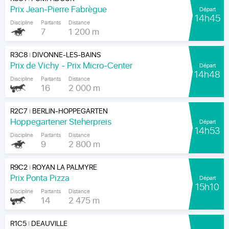
Prix Jean-Pierre Fabrègue
Départ
14h45
Discipline
Partants
Distance
7
1 200 m
R3C8
DIVONNE-LES-BAINS
|
Prix de Vichy - Prix Micro-Center
Départ
14h48
Discipline
Partants
Distance
16
2 000 m
R2C7
BERLIN-HOPPEGARTEN
|
Hoppegartener Steherpreis
Départ
14h53
Discipline
Partants
Distance
9
2 800 m
R9C2
ROYAN LA PALMYRE
|
Prix Ponta Pizza
Départ
15h10
Discipline
Partants
Distance
14
2 475 m
R1C5
DEAUVILLE
|