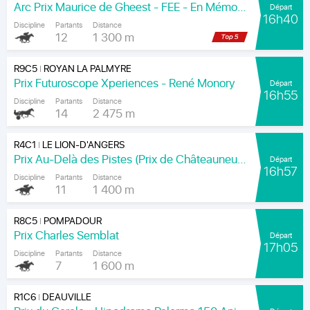
Arc Prix Maurice de Gheest - FEE - En Mémoire de Louis Romanet
Départ
16h40
Discipline
Partants
Distance
12
1 300 m
R9C5
ROYAN LA PALMYRE
|
Prix Futuroscope Xperiences - René Monory
Départ
16h55
Discipline
Partants
Distance
14
2 475 m
R4C1
LE LION-D'ANGERS
|
Prix Au-Delà des Pistes (Prix de Châteauneuf-sur-Sarthe)
Départ
16h57
Discipline
Partants
Distance
11
1 400 m
R8C5
POMPADOUR
|
Prix Charles Semblat
Départ
17h05
Discipline
Partants
Distance
7
1 600 m
R1C6
DEAUVILLE
|