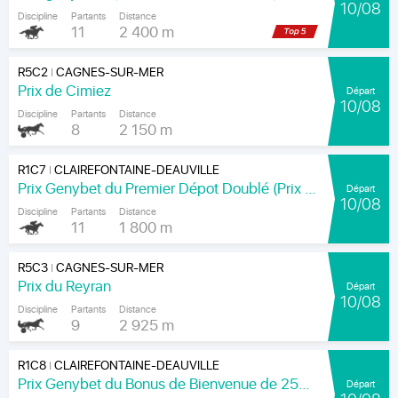
10/08
Discipline
Partants
Distance
11
2 400 m
R5C2
CAGNES-SUR-MER
|
Prix de Cimiez
Départ
10/08
Discipline
Partants
Distance
8
2 150 m
R1C7
CLAIREFONTAINE-DEAUVILLE
|
Prix Genybet du Premier Dépot Doublé (Prix The Wonder)
Départ
10/08
Discipline
Partants
Distance
11
1 800 m
R5C3
CAGNES-SUR-MER
|
Prix du Reyran
Départ
10/08
Discipline
Partants
Distance
9
2 925 m
R1C8
CLAIREFONTAINE-DEAUVILLE
|
Prix Genybet du Bonus de Bienvenue de 250 Euros (Prix Ramsin)
Départ