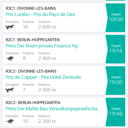
R3C1
DIVONNE-LES-BAINS
|
Prix Lurabo - Prix du Pays de Gex
Départ
10h59
Discipline
Partants
Distance
16
2 600 m
R2C1
BERLIN-HOPPEGARTEN
|
Preis Der finum.private Finance Ag
Départ
11h14
Discipline
Partants
Distance
8
2 400 m
R3C2
DIVONNE-LES-BAINS
|
Prix de Coppet - Prix Hôtel Zenitude
Départ
11h30
Discipline
Partants
Distance
7
2 000 m
R2C2
BERLIN-HOPPEGARTEN
|
Preis Der Mahlo Bau Verwaltungsgesellschaft Mbh
Départ
11h46
Discipline
Partants
Distance
10
2 200 m