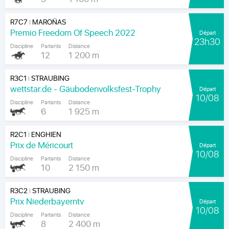
R7C7
MAROÑAS
|
Premio Freedom Of Speech 2022
Départ
23h30
Discipline
Partants
Distance
12
1 200 m
R3C1
STRAUBING
|
wettstar.de - Gäubodenvolksfest-Trophy
Départ
10/08
Discipline
Partants
Distance
6
1 925 m
R2C1
ENGHIEN
|
Prix de Méricourt
Départ
10/08
Discipline
Partants
Distance
10
2 150 m
R3C2
STRAUBING
|
Prix Niederbayerntv
Départ
10/08
Discipline
Partants
Distance
8
2 400 m