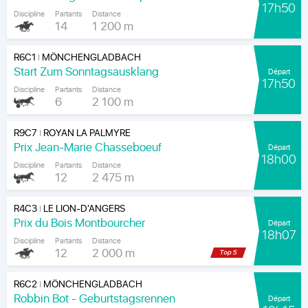
17h50
Discipline
Partants
Distance
14
1 200 m
R6C1
MÖNCHENGLADBACH
|
Start Zum Sonntagsausklang
Départ
17h50
Discipline
Partants
Distance
6
2 100 m
R9C7
ROYAN LA PALMYRE
|
Prix Jean-Marie Chasseboeuf
Départ
18h00
Discipline
Partants
Distance
12
2 475 m
R4C3
LE LION-D'ANGERS
|
Prix du Bois Montbourcher
Départ
18h07
Discipline
Partants
Distance
12
2 000 m
R6C2
MÖNCHENGLADBACH
|
Robbin Bot - Geburtstagsrennen
Départ