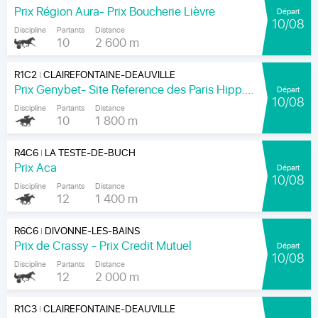
Prix Région Aura- Prix Boucherie Lièvre
Départ
10/08
Discipline
Partants
Distance
10
2 600 m
R1C2
CLAIREFONTAINE-DEAUVILLE
|
Prix Genybet- Site Reference des Paris Hipp.(px du Domaine du H. Bois)
Départ
10/08
Discipline
Partants
Distance
10
1 800 m
R4C6
LA TESTE-DE-BUCH
|
Prix Aca
Départ
10/08
Discipline
Partants
Distance
12
1 400 m
R6C6
DIVONNE-LES-BAINS
|
Prix de Crassy - Prix Credit Mutuel
Départ
10/08
Discipline
Partants
Distance
12
2 000 m
R1C3
CLAIREFONTAINE-DEAUVILLE
|