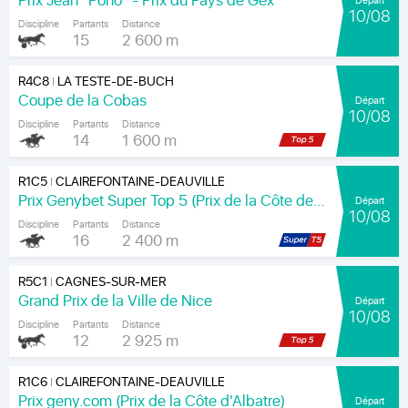
Prix Jean "Pono" - Prix du Pays de Gex
Départ
10/08
Discipline
Partants
Distance
15
2 600 m
R4C8
LA TESTE-DE-BUCH
|
Coupe de la Cobas
Départ
10/08
Discipline
Partants
Distance
14
1 600 m
R1C5
CLAIREFONTAINE-DEAUVILLE
|
Prix Genybet Super Top 5 (Prix de la Côte de Nacre)
Départ
10/08
Discipline
Partants
Distance
16
2 400 m
R5C1
CAGNES-SUR-MER
|
Grand Prix de la Ville de Nice
Départ
10/08
Discipline
Partants
Distance
12
2 925 m
R1C6
CLAIREFONTAINE-DEAUVILLE
|
Prix geny.com (Prix de la Côte d'Albatre)
Départ