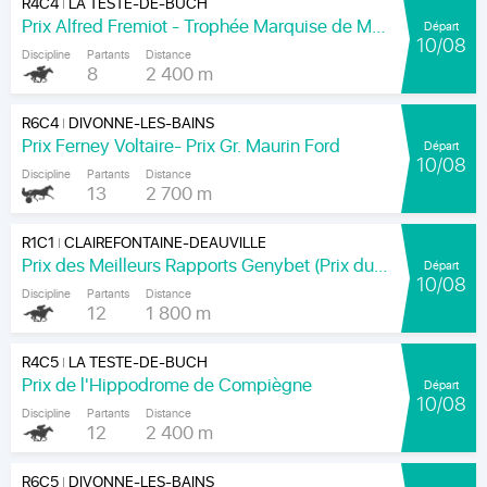
R4C4
LA TESTE-DE-BUCH
|
Prix Alfred Fremiot - Trophée Marquise de Moratalla
Départ
10/08
Discipline
Partants
Distance
8
2 400 m
R6C4
DIVONNE-LES-BAINS
|
Prix Ferney Voltaire- Prix Gr. Maurin Ford
Départ
10/08
Discipline
Partants
Distance
13
2 700 m
R1C1
CLAIREFONTAINE-DEAUVILLE
|
Prix des Meilleurs Rapports Genybet (Prix du Haut-Bois)
Départ
10/08
Discipline
Partants
Distance
12
1 800 m
R4C5
LA TESTE-DE-BUCH
|
Prix de l'Hippodrome de Compiègne
Départ
10/08
Discipline
Partants
Distance
12
2 400 m
R6C5
DIVONNE-LES-BAINS
|