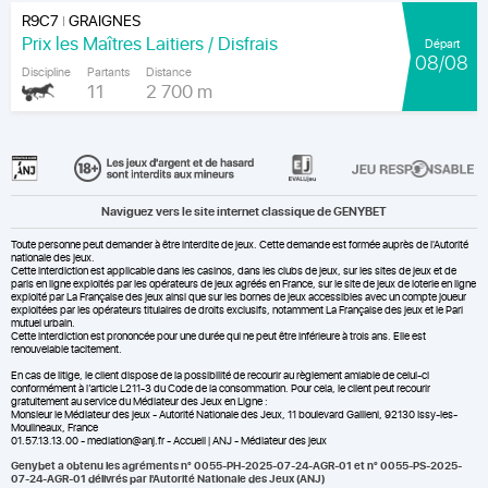
R9C7
GRAIGNES
|
Prix les Maîtres Laitiers / Disfrais
Départ
08/08
Discipline
Partants
Distance
11
2 700 m
Naviguez vers le site internet classique de GENYBET
Toute personne peut demander à être interdite de jeux. Cette demande est formée auprès de l'Autorité
nationale des jeux.
Cette interdiction est applicable dans les casinos, dans les clubs de jeux, sur les sites de jeux et de
paris en ligne exploités par les opérateurs de jeux agréés en France, sur le site de jeux de loterie en ligne
exploité par La Française des jeux ainsi que sur les bornes de jeux accessibles avec un compte joueur
exploitées par les opérateurs titulaires de droits exclusifs, notamment La Française des jeux et le Pari
mutuel urbain.
Cette interdiction est prononcée pour une durée qui ne peut être inférieure à trois ans. Elle est
renouvelable tacitement.
En cas de litige, le client dispose de la possibilité de recourir au règlement amiable de celui-ci
conformément à l’article L211-3 du Code de la consommation. Pour cela, le client peut recourir
gratuitement au service du Médiateur des Jeux en Ligne :
Monsieur le Médiateur des jeux - Autorité Nationale des Jeux, 11 boulevard Gallieni, 92130 Issy-les-
Moulineaux, France
01.57.13.13.00 - mediation@anj.fr -
Accueil | ANJ - Médiateur des jeux
Genybet a obtenu les agréments n° 0055-PH-2025-07-24-AGR-01 et n° 0055-PS-2025-
07-24-AGR-01 délivrés par l'Autorité Nationale des Jeux (ANJ)