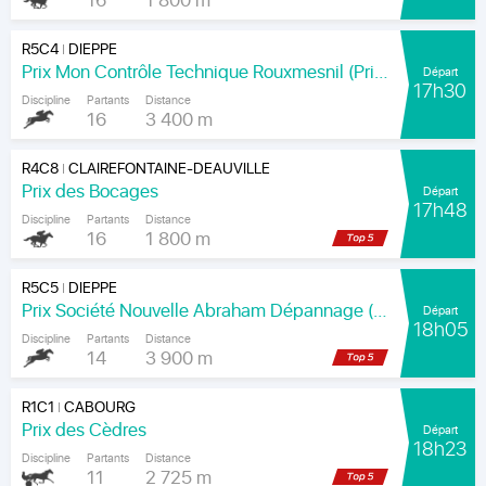
16
1 800 m
R5C4
DIEPPE
|
Prix Mon Contrôle Technique Rouxmesnil (Prix Jean de la Rochefoucauld)
Départ
17h30
Discipline
Partants
Distance
16
3 400 m
R4C8
CLAIREFONTAINE-DEAUVILLE
|
Prix des Bocages
Départ
17h48
Discipline
Partants
Distance
16
1 800 m
R5C5
DIEPPE
|
Prix Société Nouvelle Abraham Dépannage (Prix Arenice)
Départ
18h05
Discipline
Partants
Distance
14
3 900 m
R1C1
CABOURG
|
Prix des Cèdres
Départ
18h23
Discipline
Partants
Distance
11
2 725 m