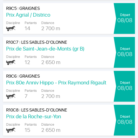
R9C5
GRAIGNES
|
Prix Agrial / Districo
Départ
08/08
Discipline
Partants
Distance
14
2 700 m
R10C7
LES SABLES-D'OLONNE
|
Prix de Saint-Jean-de-Monts (gr B)
Départ
08/08
Discipline
Partants
Distance
12
2 650 m
R9C6
GRAIGNES
|
Prix 80e Anniv Hippo - Prix Raymond Rigault
Départ
08/08
Discipline
Partants
Distance
7
2 700 m
R10C8
LES SABLES-D'OLONNE
|
Prix de la Roche-sur-Yon
Départ
08/08
Discipline
Partants
Distance
15
2 650 m