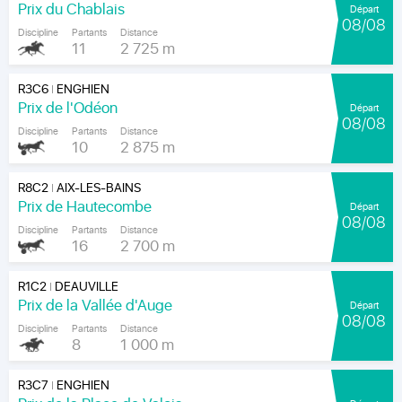
Prix du Chablais
Départ
08/08
Discipline
Partants
Distance
11
2 725 m
R3C6
ENGHIEN
|
Prix de l'Odéon
Départ
08/08
Discipline
Partants
Distance
10
2 875 m
R8C2
AIX-LES-BAINS
|
Prix de Hautecombe
Départ
08/08
Discipline
Partants
Distance
16
2 700 m
R1C2
DEAUVILLE
|
Prix de la Vallée d'Auge
Départ
08/08
Discipline
Partants
Distance
8
1 000 m
R3C7
ENGHIEN
|