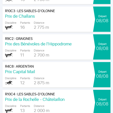
R10C3
LES SABLES-D'OLONNE
|
Prix de Challans
Départ
08/08
Discipline
Partants
Distance
16
2 775 m
R9C2
GRAIGNES
|
Prix des Bénévoles de l'Hippodrome
Départ
08/08
Discipline
Partants
Distance
11
2 700 m
R4C8
ARGENTAN
|
Prix Capital Mail
Départ
08/08
Discipline
Partants
Distance
12
2 875 m
R10C4
LES SABLES-D'OLONNE
|
Prix de la Rochelle - Châtelaillon
Départ
08/08
Discipline
Partants
Distance
13
2 000 m