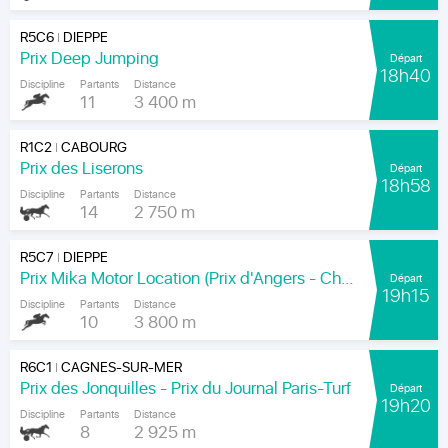
R5C6
DIEPPE
|
Prix Deep Jumping
Départ
18h40
Discipline
Partants
Distance
11
3 400 m
R1C2
CABOURG
|
Prix des Liserons
Départ
18h58
Discipline
Partants
Distance
14
2 750 m
R5C7
DIEPPE
|
Prix Mika Motor Location (Prix d'Angers - Chamionnat Paris-Turf des Apprentis-Jeunes-Jockeys)
Départ
19h15
Discipline
Partants
Distance
10
3 800 m
R6C1
CAGNES-SUR-MER
|
Prix des Jonquilles - Prix du Journal Paris-Turf
Départ
19h20
Discipline
Partants
Distance
8
2 925 m