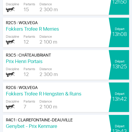
12h50
Discipline
Partants
Distance
15
2 300 m
R2C5
WOLVEGA
|
Fokkers Trofee R Merries
Départ
13h08
Discipline
Partants
Distance
12
2 100 m
R3C5
CHÂTEAUBRIANT
|
Prix Henri Portais
Départ
13h25
Discipline
Partants
Distance
12
2 300 m
R2C6
WOLVEGA
|
Fokkers Trofee R Hengsten & Ruins
Départ
13h42
Discipline
Partants
Distance
7
2 100 m
R4C1
CLAIREFONTAINE-DEAUVILLE
|
Genybet - Prix Kenmare
Départ
13h43