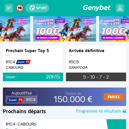
SPORT
Prochain Super Top 5
Arrivée définitive
R1C4
R5C9
CABOURG
SARATOGA
20h15
5 - 10 - 7 - 2
Départ :
Aujourd'hui
Tirelire de
150.000 €
PARIEZ
R1C4
Prochains départs
Programme et résultats
R1C4
CABOURG
|