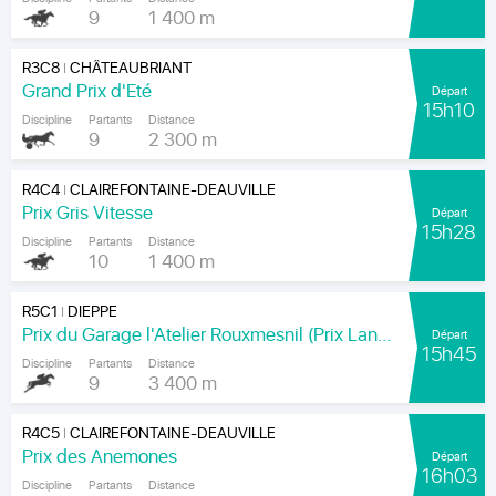
9
1 400 m
R3C8
CHÂTEAUBRIANT
|
Grand Prix d'Eté
Départ
15h10
Discipline
Partants
Distance
9
2 300 m
R4C4
CLAIREFONTAINE-DEAUVILLE
|
Prix Gris Vitesse
Départ
15h28
Discipline
Partants
Distance
10
1 400 m
R5C1
DIEPPE
|
Prix du Garage l'Atelier Rouxmesnil (Prix Lands End)
Départ
15h45
Discipline
Partants
Distance
9
3 400 m
R4C5
CLAIREFONTAINE-DEAUVILLE
|
Prix des Anemones
Départ
16h03
Discipline
Partants
Distance