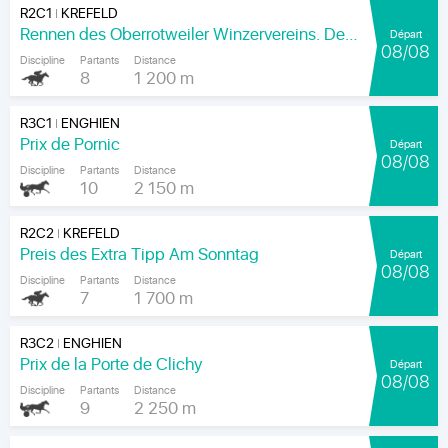
R2C1
KREFELD
|
Rennen des Oberrotweiler Winzervereins. Der Klassiker Am Kaiser.
Départ
08/08
Discipline
Partants
Distance
8
1 200 m
R3C1
ENGHIEN
|
Prix de Pornic
Départ
08/08
Discipline
Partants
Distance
10
2 150 m
R2C2
KREFELD
|
Preis des Extra Tipp Am Sonntag
Départ
08/08
Discipline
Partants
Distance
7
1 700 m
R3C2
ENGHIEN
|
Prix de la Porte de Clichy
Départ
08/08
Discipline
Partants
Distance
9
2 250 m