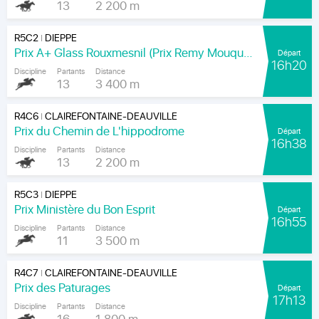
13
2 200 m
R5C2
DIEPPE
|
Prix A+ Glass Rouxmesnil (Prix Remy Mouquet)
Départ
16h20
Discipline
Partants
Distance
13
3 400 m
R4C6
CLAIREFONTAINE-DEAUVILLE
|
Prix du Chemin de L'hippodrome
Départ
16h38
Discipline
Partants
Distance
13
2 200 m
R5C3
DIEPPE
|
Prix Ministère du Bon Esprit
Départ
16h55
Discipline
Partants
Distance
11
3 500 m
R4C7
CLAIREFONTAINE-DEAUVILLE
|
Prix des Paturages
Départ
17h13
Discipline
Partants
Distance