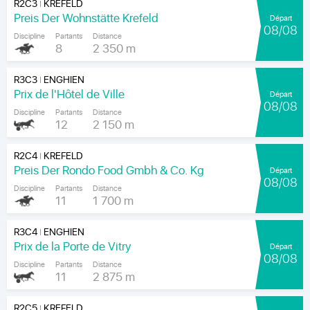
R2C3
KREFELD
|
Preis Der Wohnstätte Krefeld
Départ
08/08
Discipline
Partants
Distance
8
2 350 m
R3C3
ENGHIEN
|
Prix de l'Hôtel de Ville
Départ
08/08
Discipline
Partants
Distance
12
2 150 m
R2C4
KREFELD
|
Preis Der Rondo Food Gmbh & Co. Kg
Départ
08/08
Discipline
Partants
Distance
11
1 700 m
R3C4
ENGHIEN
|
Prix de la Porte de Vitry
Départ
08/08
Discipline
Partants
Distance
11
2 875 m
R2C5
KREFELD
|