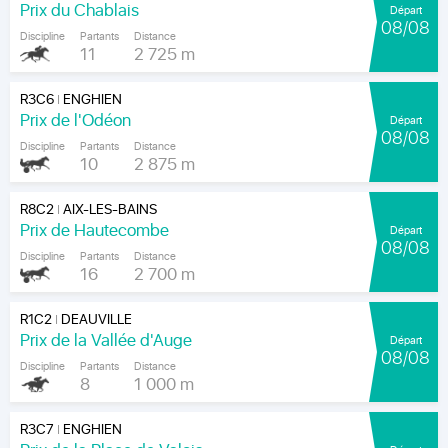
Prix du Chablais
Départ
08/08
Discipline
Partants
Distance
11
2 725 m
R3C6
ENGHIEN
|
Prix de l'Odéon
Départ
08/08
Discipline
Partants
Distance
10
2 875 m
R8C2
AIX-LES-BAINS
|
Prix de Hautecombe
Départ
08/08
Discipline
Partants
Distance
16
2 700 m
R1C2
DEAUVILLE
|
Prix de la Vallée d'Auge
Départ
08/08
Discipline
Partants
Distance
8
1 000 m
R3C7
ENGHIEN
|