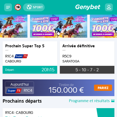
SPORT
Prochain Super Top 5
Arrivée définitive
R1C4
R5C9
CABOURG
SARATOGA
20h15
5 - 10 - 7 - 2
Départ :
Aujourd'hui
Tirelire de
150.000 €
PARIEZ
R1C4
Prochains départs
Programme et résultats
R1C4
CABOURG
|