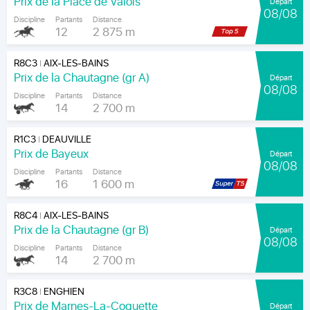
Prix de la Place de Valois
Départ
08/08
Discipline
Partants
Distance
12
2 875 m
R8C3
AIX-LES-BAINS
|
Prix de la Chautagne (gr A)
Départ
08/08
Discipline
Partants
Distance
14
2 700 m
R1C3
DEAUVILLE
|
Prix de Bayeux
Départ
08/08
Discipline
Partants
Distance
16
1 600 m
R8C4
AIX-LES-BAINS
|
Prix de la Chautagne (gr B)
Départ
08/08
Discipline
Partants
Distance
14
2 700 m
R3C8
ENGHIEN
|
Prix de Marnes-La-Coquette
Départ