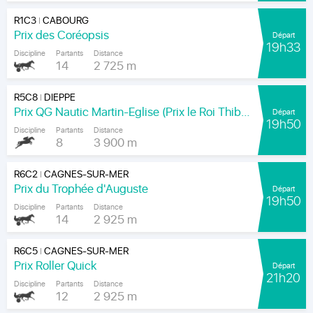
R1C3
CABOURG
|
Prix des Coréopsis
Départ
19h33
Discipline
Partants
Distance
14
2 725 m
R5C8
DIEPPE
|
Prix QG Nautic Martin-Eglise (Prix le Roi Thibault)
Départ
19h50
Discipline
Partants
Distance
8
3 900 m
R6C2
CAGNES-SUR-MER
|
Prix du Trophée d'Auguste
Départ
19h50
Discipline
Partants
Distance
14
2 925 m
R6C5
CAGNES-SUR-MER
|
Prix Roller Quick
Départ
21h20
Discipline
Partants
Distance
12
2 925 m