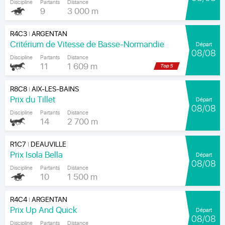
Discipline
Partants
Distance
9
3 000 m
R4C3
ARGENTAN
|
Critérium de Vitesse de Basse-Normandie
Départ
08/08
Discipline
Partants
Distance
11
1 609 m
R8C8
AIX-LES-BAINS
|
Prix du Tillet
Départ
08/08
Discipline
Partants
Distance
14
2 700 m
R1C7
DEAUVILLE
|
Prix Isola Bella
Départ
08/08
Discipline
Partants
Distance
10
1 500 m
R4C4
ARGENTAN
|
Prix Up And Quick
Départ
08/08
Discipline
Partants
Distance