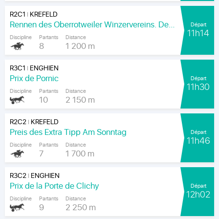
R2C1
KREFELD
|
Rennen des Oberrotweiler Winzervereins. Der Klassiker Am Kaiser.
Départ
11h14
Discipline
Partants
Distance
8
1 200 m
R3C1
ENGHIEN
|
Prix de Pornic
Départ
11h30
Discipline
Partants
Distance
10
2 150 m
R2C2
KREFELD
|
Preis des Extra Tipp Am Sonntag
Départ
11h46
Discipline
Partants
Distance
7
1 700 m
R3C2
ENGHIEN
|
Prix de la Porte de Clichy
Départ
12h02
Discipline
Partants
Distance
9
2 250 m