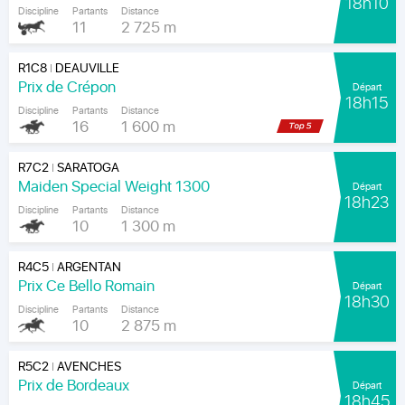
18h10
Discipline
Partants
Distance
11
2 725 m
R1C8
DEAUVILLE
|
Prix de Crépon
Départ
18h15
Discipline
Partants
Distance
16
1 600 m
R7C2
SARATOGA
|
Maiden Special Weight 1300
Départ
18h23
Discipline
Partants
Distance
10
1 300 m
R4C5
ARGENTAN
|
Prix Ce Bello Romain
Départ
18h30
Discipline
Partants
Distance
10
2 875 m
R5C2
AVENCHES
|
Prix de Bordeaux
Départ
18h45