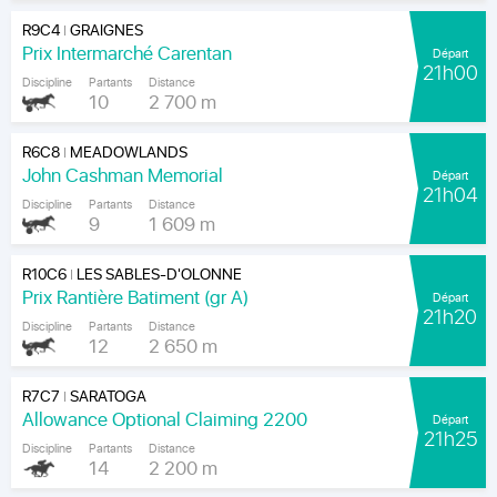
R9C4
GRAIGNES
|
Prix Intermarché Carentan
Départ
21h00
Discipline
Partants
Distance
10
2 700 m
R6C8
MEADOWLANDS
|
John Cashman Memorial
Départ
21h04
Discipline
Partants
Distance
9
1 609 m
R10C6
LES SABLES-D'OLONNE
|
Prix Rantière Batiment (gr A)
Départ
21h20
Discipline
Partants
Distance
12
2 650 m
R7C7
SARATOGA
|
Allowance Optional Claiming 2200
Départ
21h25
Discipline
Partants
Distance
14
2 200 m