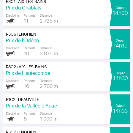
R8C1
AIX-LES-BAINS
|
Prix du Chablais
Départ
14h00
Discipline
Partants
Distance
11
2 725 m
R3C6
ENGHIEN
|
Prix de l'Odéon
Départ
14h15
Discipline
Partants
Distance
10
2 875 m
R8C2
AIX-LES-BAINS
|
Prix de Hautecombe
Départ
14h30
Discipline
Partants
Distance
16
2 700 m
R1C2
DEAUVILLE
|
Prix de la Vallée d'Auge
Départ
14h33
Discipline
Partants
Distance
8
1 000 m
R3C7
ENGHIEN
|