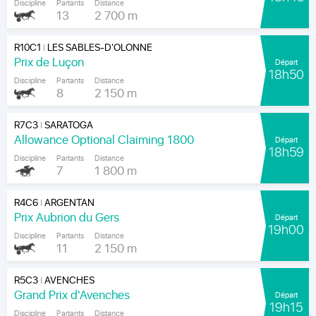
Discipline
Partants
Distance
13
2 700 m
R10C1
LES SABLES-D'OLONNE
|
Prix de Luçon
Départ
18h50
Discipline
Partants
Distance
8
2 150 m
R7C3
SARATOGA
|
Allowance Optional Claiming 1800
Départ
18h59
Discipline
Partants
Distance
7
1 800 m
R4C6
ARGENTAN
|
Prix Aubrion du Gers
Départ
19h00
Discipline
Partants
Distance
11
2 150 m
R5C3
AVENCHES
|
Grand Prix d'Avenches
Départ
19h15
Discipline
Partants
Distance