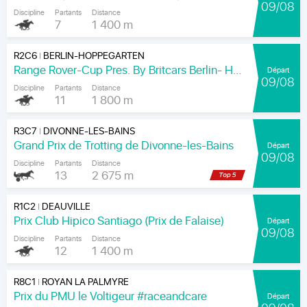
09/08
Discipline
Partants
Distance
7
1 400 m
R2C6
BERLIN-HOPPEGARTEN
|
Range Rover-Cup Pres. By Britcars Berlin- Hoppegartener Stutenp.
Départ
09/08
Discipline
Partants
Distance
11
1 800 m
R3C7
DIVONNE-LES-BAINS
|
Grand Prix de Trotting de Divonne-les-Bains
Départ
09/08
Discipline
Partants
Distance
13
2 675 m
R1C2
DEAUVILLE
|
Prix Club Hipico Santiago (Prix de Falaise)
Départ
09/08
Discipline
Partants
Distance
12
1 400 m
R8C1
ROYAN LA PALMYRE
|
Prix du PMU le Voltigeur #raceandcare
Départ