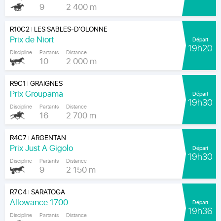
9
2 400 m
R10C2
LES SABLES-D'OLONNE
|
Prix de Niort
Départ
19h20
Discipline
Partants
Distance
10
2 000 m
R9C1
GRAIGNES
|
Prix Groupama
Départ
19h30
Discipline
Partants
Distance
16
2 700 m
R4C7
ARGENTAN
|
Prix Just A Gigolo
Départ
19h30
Discipline
Partants
Distance
9
2 150 m
R7C4
SARATOGA
|
Allowance 1700
Départ
19h36
Discipline
Partants
Distance