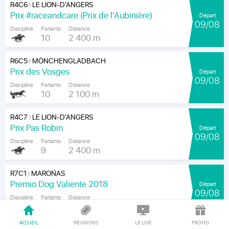
R4C6
LE LION-D'ANGERS
|
Prix #raceandcare (Prix de l'Aubinière)
Départ
09/08
Discipline
Partants
Distance
10
2 400 m
R6C5
MÖNCHENGLADBACH
|
Prix des Vosges
Départ
09/08
Discipline
Partants
Distance
10
2 100 m
R4C7
LE LION-D'ANGERS
|
Prix Pas Robin
Départ
09/08
Discipline
Partants
Distance
9
2 400 m
R7C1
MAROÑAS
|
Premio Dog Valiente 2018
Départ
09/08
Discipline
Partants
Distance
10
2 000 m
ACCUEIL
RÉUNIONS
LE LIVE
PROMO