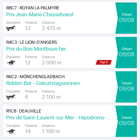
R8C7
ROYAN LA PALMYRE
|
Prix Jean-Marie Chasseboeuf
Départ
09/08
Discipline
Partants
Distance
12
2 475 m
R4C3
LE LION-D'ANGERS
|
Prix du Bois Montbourcher
Départ
09/08
Discipline
Partants
Distance
12
2 000 m
R6C2
MÖNCHENGLADBACH
|
Robbin Bot - Geburtstagsrennen
Départ
09/08
Discipline
Partants
Distance
6
2 100 m
R1C8
DEAUVILLE
|
Prix de Saint-Laurent-sur-Mer - Hipodromo de Maronas
Départ
09/08
Discipline
Partants
Distance
14
1 100 m