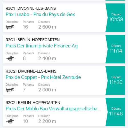
R3C1
DIVONNE-LES-BAINS
|
Prix Lurabo - Prix du Pays de Gex
Départ
10h59
Discipline
Partants
Distance
16
2 600 m
R2C1
BERLIN-HOPPEGARTEN
|
Preis Der finum.private Finance Ag
Départ
11h14
Discipline
Partants
Distance
8
2 400 m
R3C2
DIVONNE-LES-BAINS
|
Prix de Coppet - Prix Hôtel Zenitude
Départ
11h30
Discipline
Partants
Distance
7
2 000 m
R2C2
BERLIN-HOPPEGARTEN
|
Preis Der Mahlo Bau Verwaltungsgesellschaft Mbh
Départ
11h46
Discipline
Partants
Distance
10
2 200 m