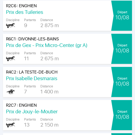
R2C6
ENGHIEN
|
Prix des Tuileries
Départ
10/08
Discipline
Partants
Distance
9
2 875 m
R6C1
DIVONNE-LES-BAINS
|
Prix de Gex - Prix Micro-Center (gr A)
Départ
10/08
Discipline
Partants
Distance
11
2 675 m
R4C2
LA TESTE-DE-BUCH
|
Prix Isabelle Desmarais
Départ
10/08
Discipline
Partants
Distance
7
1 400 m
R2C7
ENGHIEN
|
Prix de Jouy-le-Moutier
Départ
10/08
Discipline
Partants
Distance
13
2 150 m