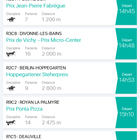
Prix Jean-Pierre Fabrègue
Départ
14h45
Discipline
Partants
Distance
7
1 200 m
R3C8
DIVONNE-LES-BAINS
|
Prix de Vichy - Prix Micro-Center
Départ
14h48
Discipline
Partants
Distance
16
2 000 m
R2C7
BERLIN-HOPPEGARTEN
|
Hoppegartener Steherpreis
Départ
14h53
Discipline
Partants
Distance
9
2 800 m
R9C2
ROYAN LA PALMYRE
|
Prix Ponta Pizza
Départ
15h10
Discipline
Partants
Distance
14
2 475 m
R1C5
DEAUVILLE
|