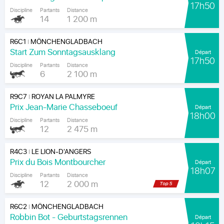
17h50
Discipline
Partants
Distance
14
1 200 m
R6C1
MÖNCHENGLADBACH
|
Start Zum Sonntagsausklang
Départ
17h50
Discipline
Partants
Distance
6
2 100 m
R9C7
ROYAN LA PALMYRE
|
Prix Jean-Marie Chasseboeuf
Départ
18h00
Discipline
Partants
Distance
12
2 475 m
R4C3
LE LION-D'ANGERS
|
Prix du Bois Montbourcher
Départ
18h07
Discipline
Partants
Distance
12
2 000 m
R6C2
MÖNCHENGLADBACH
|
Robbin Bot - Geburtstagsrennen
Départ