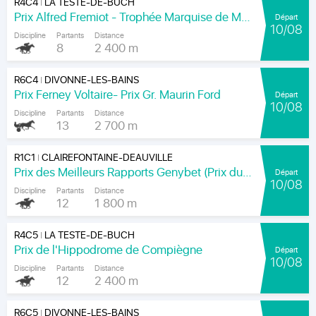
R4C4
LA TESTE-DE-BUCH
|
Prix Alfred Fremiot - Trophée Marquise de Moratalla
Départ
10/08
Discipline
Partants
Distance
8
2 400 m
R6C4
DIVONNE-LES-BAINS
|
Prix Ferney Voltaire- Prix Gr. Maurin Ford
Départ
10/08
Discipline
Partants
Distance
13
2 700 m
R1C1
CLAIREFONTAINE-DEAUVILLE
|
Prix des Meilleurs Rapports Genybet (Prix du Haut-Bois)
Départ
10/08
Discipline
Partants
Distance
12
1 800 m
R4C5
LA TESTE-DE-BUCH
|
Prix de l'Hippodrome de Compiègne
Départ
10/08
Discipline
Partants
Distance
12
2 400 m
R6C5
DIVONNE-LES-BAINS
|