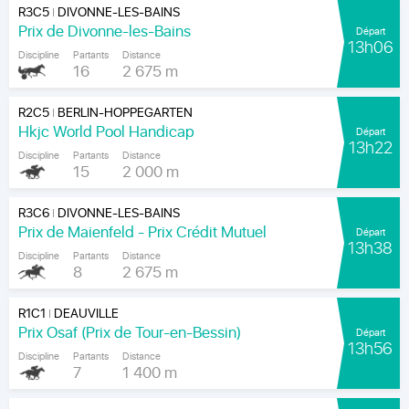
R3C5
DIVONNE-LES-BAINS
|
Prix de Divonne-les-Bains
Départ
13h06
Discipline
Partants
Distance
16
2 675 m
R2C5
BERLIN-HOPPEGARTEN
|
Hkjc World Pool Handicap
Départ
13h22
Discipline
Partants
Distance
15
2 000 m
R3C6
DIVONNE-LES-BAINS
|
Prix de Maienfeld - Prix Crédit Mutuel
Départ
13h38
Discipline
Partants
Distance
8
2 675 m
R1C1
DEAUVILLE
|
Prix Osaf (Prix de Tour-en-Bessin)
Départ
13h56
Discipline
Partants
Distance
7
1 400 m