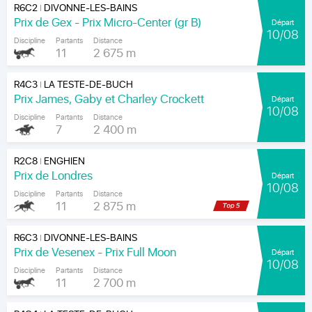
R6C2
DIVONNE-LES-BAINS
|
Prix de Gex - Prix Micro-Center (gr B)
Départ
10/08
Discipline
Partants
Distance
11
2 675 m
R4C3
LA TESTE-DE-BUCH
|
Prix James, Gaby et Charley Crockett
Départ
10/08
Discipline
Partants
Distance
7
2 400 m
R2C8
ENGHIEN
|
Prix de Londres
Départ
10/08
Discipline
Partants
Distance
11
2 875 m
R6C3
DIVONNE-LES-BAINS
|
Prix de Vesenex - Prix Full Moon
Départ
10/08
Discipline
Partants
Distance
11
2 700 m