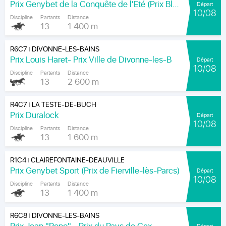
Prix Genybet de la Conquête de l'Eté (Prix Blangy-le-Château)
Départ
10/08
Discipline
Partants
Distance
13
1 400 m
R6C7
DIVONNE-LES-BAINS
|
Prix Louis Haret- Prix Ville de Divonne-les-B
Départ
10/08
Discipline
Partants
Distance
13
2 600 m
R4C7
LA TESTE-DE-BUCH
|
Prix Duralock
Départ
10/08
Discipline
Partants
Distance
13
1 600 m
R1C4
CLAIREFONTAINE-DEAUVILLE
|
Prix Genybet Sport (Prix de Fierville-lès-Parcs)
Départ
10/08
Discipline
Partants
Distance
13
1 400 m
R6C8
DIVONNE-LES-BAINS
|