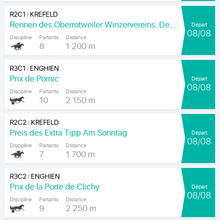
R2C1
KREFELD
|
Rennen des Oberrotweiler Winzervereins. Der Klassiker Am Kaiser.
Départ
08/08
Discipline
Partants
Distance
8
1 200 m
R3C1
ENGHIEN
|
Prix de Pornic
Départ
08/08
Discipline
Partants
Distance
10
2 150 m
R2C2
KREFELD
|
Preis des Extra Tipp Am Sonntag
Départ
08/08
Discipline
Partants
Distance
7
1 700 m
R3C2
ENGHIEN
|
Prix de la Porte de Clichy
Départ
08/08
Discipline
Partants
Distance
9
2 250 m