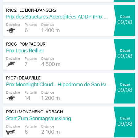
R4C2
LE LION-D'ANGERS
|
Prix des Structures Accreditées ADDP (Prix Léon Carabin)
Départ
09/08
Discipline
Partants
Distance
6
1 400 m
R9C6
POMPADOUR
|
Prix Louis Reillier
Départ
09/08
Discipline
Partants
Distance
7
4 500 m
R1C7
DEAUVILLE
|
Prix Moonlight Cloud - Hipodromo de San Isidro
Départ
09/08
Discipline
Partants
Distance
14
1 200 m
R6C1
MÖNCHENGLADBACH
|
Start Zum Sonntagsausklang
Départ
09/08
Discipline
Partants
Distance
6
2 100 m