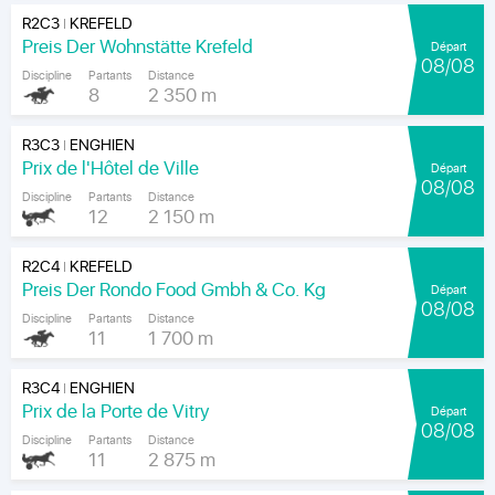
R2C3
KREFELD
|
Preis Der Wohnstätte Krefeld
Départ
08/08
Discipline
Partants
Distance
8
2 350 m
R3C3
ENGHIEN
|
Prix de l'Hôtel de Ville
Départ
08/08
Discipline
Partants
Distance
12
2 150 m
R2C4
KREFELD
|
Preis Der Rondo Food Gmbh & Co. Kg
Départ
08/08
Discipline
Partants
Distance
11
1 700 m
R3C4
ENGHIEN
|
Prix de la Porte de Vitry
Départ
08/08
Discipline
Partants
Distance
11
2 875 m