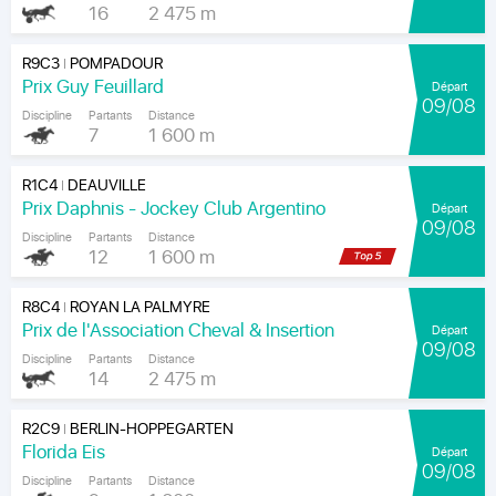
16
2 475 m
R9C3
POMPADOUR
|
Prix Guy Feuillard
Départ
09/08
Discipline
Partants
Distance
7
1 600 m
R1C4
DEAUVILLE
|
Prix Daphnis - Jockey Club Argentino
Départ
09/08
Discipline
Partants
Distance
12
1 600 m
R8C4
ROYAN LA PALMYRE
|
Prix de l'Association Cheval & Insertion
Départ
09/08
Discipline
Partants
Distance
14
2 475 m
R2C9
BERLIN-HOPPEGARTEN
|
Florida Eis
Départ
09/08
Discipline
Partants
Distance