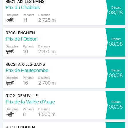
R8C1
AIX-LES-BAINS
|
Prix du Chablais
Départ
08/08
Discipline
Partants
Distance
11
2 725 m
R3C6
ENGHIEN
|
Prix de l'Odéon
Départ
08/08
Discipline
Partants
Distance
10
2 875 m
R8C2
AIX-LES-BAINS
|
Prix de Hautecombe
Départ
08/08
Discipline
Partants
Distance
16
2 700 m
R1C2
DEAUVILLE
|
Prix de la Vallée d'Auge
Départ
08/08
Discipline
Partants
Distance
8
1 000 m
R3C7
ENGHIEN
|