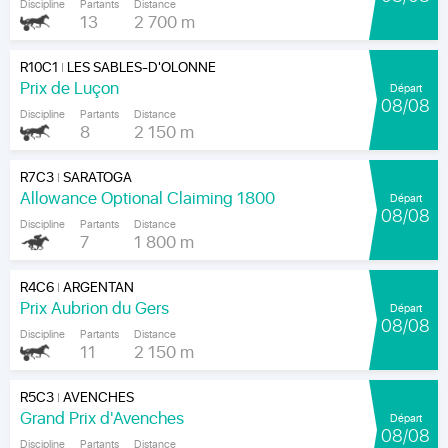
Discipline
Partants
Distance
13
2 700 m
R10C1
LES SABLES-D'OLONNE
|
Prix de Luçon
Départ
08/08
Discipline
Partants
Distance
8
2 150 m
R7C3
SARATOGA
|
Allowance Optional Claiming 1800
Départ
08/08
Discipline
Partants
Distance
7
1 800 m
R4C6
ARGENTAN
|
Prix Aubrion du Gers
Départ
08/08
Discipline
Partants
Distance
11
2 150 m
R5C3
AVENCHES
|
Grand Prix d'Avenches
Départ
08/08
Discipline
Partants
Distance