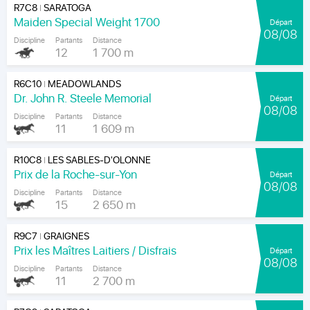
R7C8
SARATOGA
|
Maiden Special Weight 1700
Départ
08/08
Discipline
Partants
Distance
12
1 700 m
R6C10
MEADOWLANDS
|
Dr. John R. Steele Memorial
Départ
08/08
Discipline
Partants
Distance
11
1 609 m
R10C8
LES SABLES-D'OLONNE
|
Prix de la Roche-sur-Yon
Départ
08/08
Discipline
Partants
Distance
15
2 650 m
R9C7
GRAIGNES
|
Prix les Maîtres Laitiers / Disfrais
Départ
08/08
Discipline
Partants
Distance
11
2 700 m