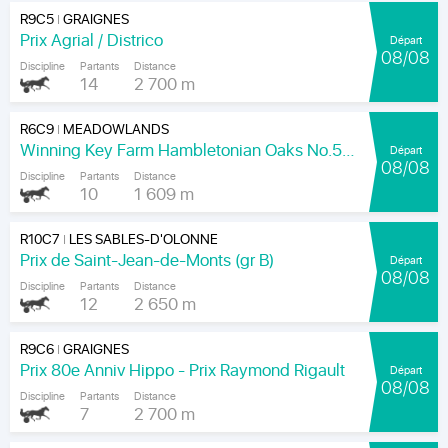
R9C5
GRAIGNES
|
Prix Agrial / Districo
Départ
08/08
Discipline
Partants
Distance
14
2 700 m
R6C9
MEADOWLANDS
|
Winning Key Farm Hambletonian Oaks No.56 - Final
Départ
08/08
Discipline
Partants
Distance
10
1 609 m
R10C7
LES SABLES-D'OLONNE
|
Prix de Saint-Jean-de-Monts (gr B)
Départ
08/08
Discipline
Partants
Distance
12
2 650 m
R9C6
GRAIGNES
|
Prix 80e Anniv Hippo - Prix Raymond Rigault
Départ
08/08
Discipline
Partants
Distance
7
2 700 m