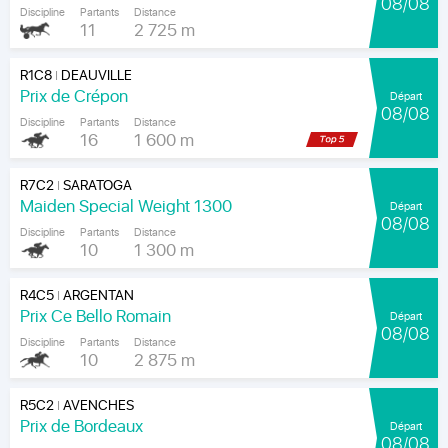
08/08
Discipline
Partants
Distance
11
2 725 m
R1C8
DEAUVILLE
|
Prix de Crépon
Départ
08/08
Discipline
Partants
Distance
16
1 600 m
R7C2
SARATOGA
|
Maiden Special Weight 1300
Départ
08/08
Discipline
Partants
Distance
10
1 300 m
R4C5
ARGENTAN
|
Prix Ce Bello Romain
Départ
08/08
Discipline
Partants
Distance
10
2 875 m
R5C2
AVENCHES
|
Prix de Bordeaux
Départ
08/08