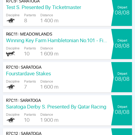
R7C9
SARATOGA
|
Test S. Presented By Ticketmaster
Départ
08/08
Discipline
Partants
Distance
8
1 400 m
R6C11
MEADOWLANDS
|
Winning Key Farm Hambletonian No.101 - Final
Départ
08/08
Discipline
Partants
Distance
10
1 609 m
R7C10
SARATOGA
|
Fourstardave Stakes
Départ
08/08
Discipline
Partants
Distance
7
1 600 m
R7C11
SARATOGA
|
Saratoga Derby S. Presented By Qatar Racing
Départ
08/08
Discipline
Partants
Distance
10
1 900 m
R7C12
SARATOGA
|