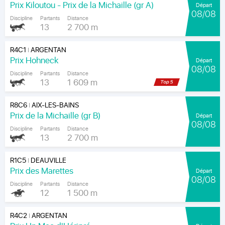
Prix Kiloutou - Prix de la Michaille (gr A)
Départ
08/08
Discipline
Partants
Distance
13
2 700 m
R4C1
ARGENTAN
|
Prix Hohneck
Départ
08/08
Discipline
Partants
Distance
13
1 609 m
R8C6
AIX-LES-BAINS
|
Prix de la Michaille (gr B)
Départ
08/08
Discipline
Partants
Distance
13
2 700 m
R1C5
DEAUVILLE
|
Prix des Marettes
Départ
08/08
Discipline
Partants
Distance
12
1 500 m
R4C2
ARGENTAN
|