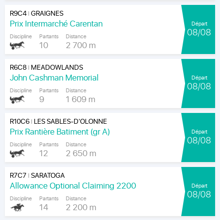
R9C4
GRAIGNES
|
Prix Intermarché Carentan
Départ
08/08
Discipline
Partants
Distance
10
2 700 m
R6C8
MEADOWLANDS
|
John Cashman Memorial
Départ
08/08
Discipline
Partants
Distance
9
1 609 m
R10C6
LES SABLES-D'OLONNE
|
Prix Rantière Batiment (gr A)
Départ
08/08
Discipline
Partants
Distance
12
2 650 m
R7C7
SARATOGA
|
Allowance Optional Claiming 2200
Départ
08/08
Discipline
Partants
Distance
14
2 200 m