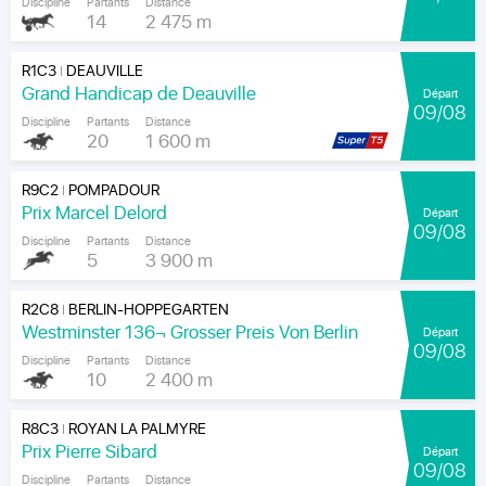
Discipline
Partants
Distance
14
2 475 m
R1C3
DEAUVILLE
|
Grand Handicap de Deauville
Départ
09/08
Discipline
Partants
Distance
20
1 600 m
R9C2
POMPADOUR
|
Prix Marcel Delord
Départ
09/08
Discipline
Partants
Distance
5
3 900 m
R2C8
BERLIN-HOPPEGARTEN
|
Westminster 136¬ Grosser Preis Von Berlin
Départ
09/08
Discipline
Partants
Distance
10
2 400 m
R8C3
ROYAN LA PALMYRE
|
Prix Pierre Sibard
Départ
09/08
Discipline
Partants
Distance