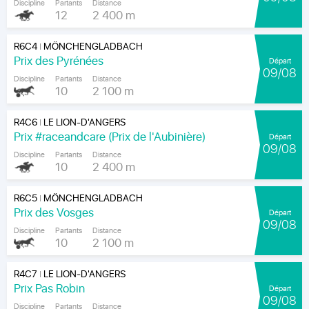
Discipline
Partants
Distance
12
2 400 m
R6C4
MÖNCHENGLADBACH
|
Prix des Pyrénées
Départ
09/08
Discipline
Partants
Distance
10
2 100 m
R4C6
LE LION-D'ANGERS
|
Prix #raceandcare (Prix de l'Aubinière)
Départ
09/08
Discipline
Partants
Distance
10
2 400 m
R6C5
MÖNCHENGLADBACH
|
Prix des Vosges
Départ
09/08
Discipline
Partants
Distance
10
2 100 m
R4C7
LE LION-D'ANGERS
|
Prix Pas Robin
Départ
09/08
Discipline
Partants
Distance