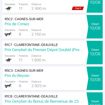
10/08
Discipline
Partants
Distance
11
2 400 m
R5C2
CAGNES-SUR-MER
|
Prix de Cimiez
Départ
10/08
Discipline
Partants
Distance
8
2 150 m
R1C7
CLAIREFONTAINE-DEAUVILLE
|
Prix Genybet du Premier Dépot Doublé (Prix The Wonder)
Départ
10/08
Discipline
Partants
Distance
11
1 800 m
R5C3
CAGNES-SUR-MER
|
Prix du Reyran
Départ
10/08
Discipline
Partants
Distance
9
2 925 m
R1C8
CLAIREFONTAINE-DEAUVILLE
|
Prix Genybet du Bonus de Bienvenue de 250 Euros (Prix Ramsin)
Départ