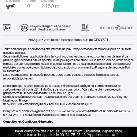
Discipline
Partants
Distance
10
2 150 m
Naviguez vers le site internet classique de GENYBET
Toute personne peut demander à être interdite de jeux. Cette demande est formée auprès de l'Autorité
nationale des jeux.
Cette interdiction est applicable dans les casinos, dans les clubs de jeux, sur les sites de jeux et de
paris en ligne exploités par les opérateurs de jeux agréés en France, sur le site de jeux de loterie en ligne
exploité par La Française des jeux ainsi que sur les bornes de jeux accessibles avec un compte joueur
exploitées par les opérateurs titulaires de droits exclusifs, notamment La Française des jeux et le Pari
mutuel urbain.
Cette interdiction est prononcée pour une durée qui ne peut être inférieure à trois ans. Elle est
renouvelable tacitement.
En cas de litige, le client dispose de la possibilité de recourir au règlement amiable de celui-ci
conformément à l’article L211-3 du Code de la consommation. Pour cela, le client peut recourir
gratuitement au service du Médiateur des Jeux en Ligne :
Monsieur le Médiateur des jeux - Autorité Nationale des Jeux, 11 boulevard Gallieni, 92130 Issy-les-
Moulineaux, France
01.57.13.13.00 - mediation@anj.fr -
Accueil | ANJ - Médiateur des jeux
Genybet a obtenu les agréments n° 0055-PH-2025-07-24-AGR-01 et n° 0055-PS-2025-
07-24-AGR-01 délivrés par l'Autorité Nationale des Jeux (ANJ)
Consulter les Conditions Générales
Jouer comporte des risques : endettement, isolement, dépendance.
Pour être aidé, appelez le 09-74-75-13-13 (Appel non surtaxé)