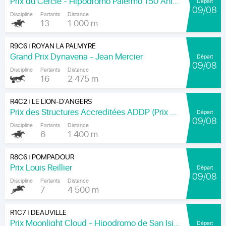
Prix du Cercle - Hipodromo Palermo 150 Aniversario
Départ
09/08
Discipline
Partants
Distance
13
1 000 m
R9C6
ROYAN LA PALMYRE
|
Grand Prix Dynavena - Jean Mercier
Départ
09/08
Discipline
Partants
Distance
16
2 475 m
R4C2
LE LION-D'ANGERS
|
Prix des Structures Accreditées ADDP (Prix Léon Carabin)
Départ
09/08
Discipline
Partants
Distance
6
1 400 m
R8C6
POMPADOUR
|
Prix Louis Reillier
Départ
09/08
Discipline
Partants
Distance
7
4 500 m
R1C7
DEAUVILLE
|
Prix Moonlight Cloud - Hipodromo de San Isidro
Départ