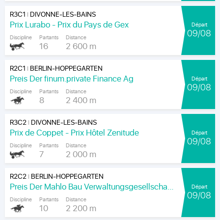
R3C1
DIVONNE-LES-BAINS
|
Prix Lurabo - Prix du Pays de Gex
Départ
09/08
Discipline
Partants
Distance
16
2 600 m
R2C1
BERLIN-HOPPEGARTEN
|
Preis Der finum.private Finance Ag
Départ
09/08
Discipline
Partants
Distance
8
2 400 m
R3C2
DIVONNE-LES-BAINS
|
Prix de Coppet - Prix Hôtel Zenitude
Départ
09/08
Discipline
Partants
Distance
7
2 000 m
R2C2
BERLIN-HOPPEGARTEN
|
Preis Der Mahlo Bau Verwaltungsgesellschaft Mbh
Départ
09/08
Discipline
Partants
Distance
10
2 200 m