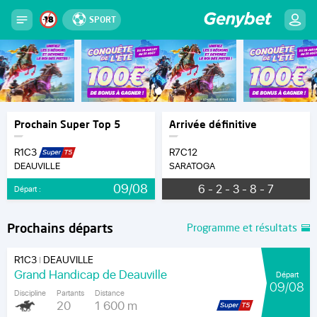
SPORT
Prochain Super Top 5
Arrivée définitive
R1C3
R7C12
DEAUVILLE
SARATOGA
09/08
6 - 2 - 3 - 8 - 7
Départ :
Prochains départs
Programme et résultats
R1C3
DEAUVILLE
|
Grand Handicap de Deauville
Départ
09/08
Discipline
Partants
Distance
20
1 600 m