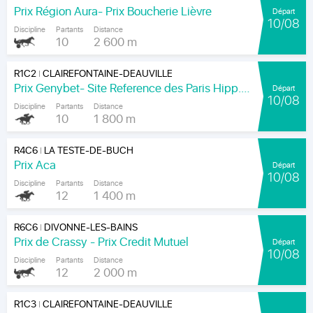
Prix Région Aura- Prix Boucherie Lièvre
Départ
10/08
Discipline
Partants
Distance
10
2 600 m
R1C2
CLAIREFONTAINE-DEAUVILLE
|
Prix Genybet- Site Reference des Paris Hipp.(px du Domaine du H. Bois)
Départ
10/08
Discipline
Partants
Distance
10
1 800 m
R4C6
LA TESTE-DE-BUCH
|
Prix Aca
Départ
10/08
Discipline
Partants
Distance
12
1 400 m
R6C6
DIVONNE-LES-BAINS
|
Prix de Crassy - Prix Credit Mutuel
Départ
10/08
Discipline
Partants
Distance
12
2 000 m
R1C3
CLAIREFONTAINE-DEAUVILLE
|