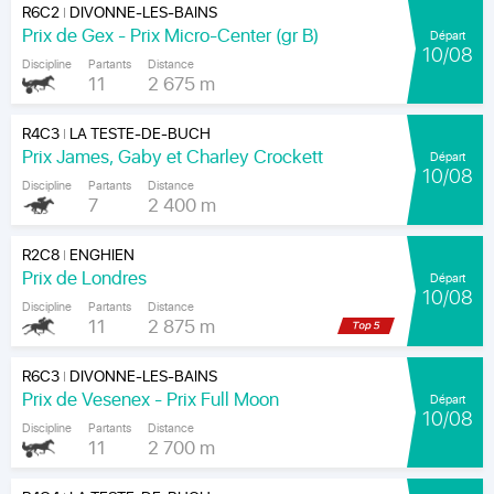
R6C2
DIVONNE-LES-BAINS
|
Prix de Gex - Prix Micro-Center (gr B)
Départ
10/08
Discipline
Partants
Distance
11
2 675 m
R4C3
LA TESTE-DE-BUCH
|
Prix James, Gaby et Charley Crockett
Départ
10/08
Discipline
Partants
Distance
7
2 400 m
R2C8
ENGHIEN
|
Prix de Londres
Départ
10/08
Discipline
Partants
Distance
11
2 875 m
R6C3
DIVONNE-LES-BAINS
|
Prix de Vesenex - Prix Full Moon
Départ
10/08
Discipline
Partants
Distance
11
2 700 m