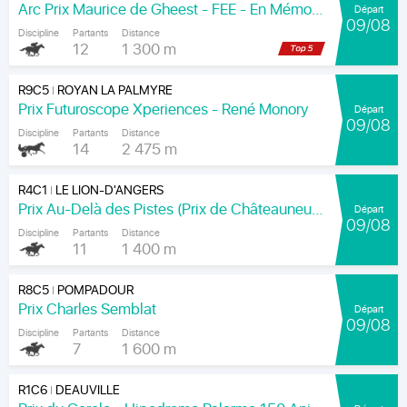
Arc Prix Maurice de Gheest - FEE - En Mémoire de Louis Romanet
Départ
09/08
Discipline
Partants
Distance
12
1 300 m
R9C5
ROYAN LA PALMYRE
|
Prix Futuroscope Xperiences - René Monory
Départ
09/08
Discipline
Partants
Distance
14
2 475 m
R4C1
LE LION-D'ANGERS
|
Prix Au-Delà des Pistes (Prix de Châteauneuf-sur-Sarthe)
Départ
09/08
Discipline
Partants
Distance
11
1 400 m
R8C5
POMPADOUR
|
Prix Charles Semblat
Départ
09/08
Discipline
Partants
Distance
7
1 600 m
R1C6
DEAUVILLE
|