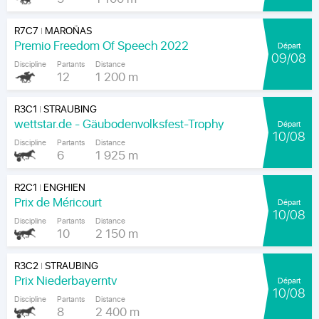
R7C7
MAROÑAS
|
Premio Freedom Of Speech 2022
Départ
09/08
Discipline
Partants
Distance
12
1 200 m
R3C1
STRAUBING
|
wettstar.de - Gäubodenvolksfest-Trophy
Départ
10/08
Discipline
Partants
Distance
6
1 925 m
R2C1
ENGHIEN
|
Prix de Méricourt
Départ
10/08
Discipline
Partants
Distance
10
2 150 m
R3C2
STRAUBING
|
Prix Niederbayerntv
Départ
10/08
Discipline
Partants
Distance
8
2 400 m