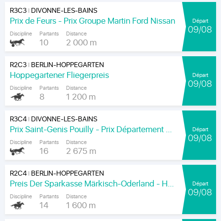
R3C3
DIVONNE-LES-BAINS
|
Prix de Feurs - Prix Groupe Martin Ford Nissan
Départ
09/08
Discipline
Partants
Distance
10
2 000 m
R2C3
BERLIN-HOPPEGARTEN
|
Hoppegartener Fliegerpreis
Départ
09/08
Discipline
Partants
Distance
8
1 200 m
R3C4
DIVONNE-LES-BAINS
|
Prix Saint-Genis Pouilly - Prix Département Ain
Départ
09/08
Discipline
Partants
Distance
16
2 675 m
R2C4
BERLIN-HOPPEGARTEN
|
Preis Der Sparkasse Märkisch-Oderland - Hkjc World Pool Trophy
Départ
09/08
Discipline
Partants
Distance
14
1 600 m