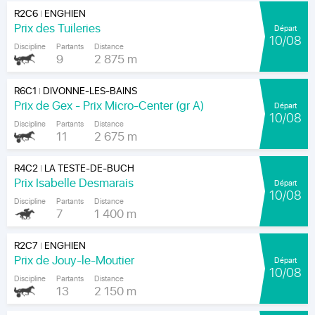
R2C6
ENGHIEN
|
Prix des Tuileries
Départ
10/08
Discipline
Partants
Distance
9
2 875 m
R6C1
DIVONNE-LES-BAINS
|
Prix de Gex - Prix Micro-Center (gr A)
Départ
10/08
Discipline
Partants
Distance
11
2 675 m
R4C2
LA TESTE-DE-BUCH
|
Prix Isabelle Desmarais
Départ
10/08
Discipline
Partants
Distance
7
1 400 m
R2C7
ENGHIEN
|
Prix de Jouy-le-Moutier
Départ
10/08
Discipline
Partants
Distance
13
2 150 m