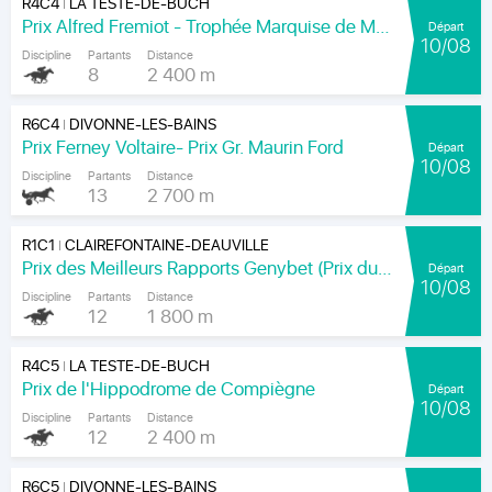
R4C4
LA TESTE-DE-BUCH
|
Prix Alfred Fremiot - Trophée Marquise de Moratalla
Départ
10/08
Discipline
Partants
Distance
8
2 400 m
R6C4
DIVONNE-LES-BAINS
|
Prix Ferney Voltaire- Prix Gr. Maurin Ford
Départ
10/08
Discipline
Partants
Distance
13
2 700 m
R1C1
CLAIREFONTAINE-DEAUVILLE
|
Prix des Meilleurs Rapports Genybet (Prix du Haut-Bois)
Départ
10/08
Discipline
Partants
Distance
12
1 800 m
R4C5
LA TESTE-DE-BUCH
|
Prix de l'Hippodrome de Compiègne
Départ
10/08
Discipline
Partants
Distance
12
2 400 m
R6C5
DIVONNE-LES-BAINS
|