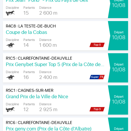
Prix Jean "Pono" - Prix du Pays de Gex
Départ
10/08
Discipline
Partants
Distance
15
2 600 m
R4C8
LA TESTE-DE-BUCH
|
Coupe de la Cobas
Départ
10/08
Discipline
Partants
Distance
14
1 600 m
R1C5
CLAIREFONTAINE-DEAUVILLE
|
Prix Genybet Super Top 5 (Prix de la Côte de Nacre)
Départ
10/08
Discipline
Partants
Distance
16
2 400 m
R5C1
CAGNES-SUR-MER
|
Grand Prix de la Ville de Nice
Départ
10/08
Discipline
Partants
Distance
12
2 925 m
R1C6
CLAIREFONTAINE-DEAUVILLE
|
Prix geny.com (Prix de la Côte d'Albatre)
Départ