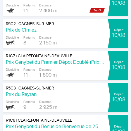
10/08
Discipline
Partants
Distance
11
2 400 m
R5C2
CAGNES-SUR-MER
|
Prix de Cimiez
Départ
10/08
Discipline
Partants
Distance
8
2 150 m
R1C7
CLAIREFONTAINE-DEAUVILLE
|
Prix Genybet du Premier Dépot Doublé (Prix The Wonder)
Départ
10/08
Discipline
Partants
Distance
11
1 800 m
R5C3
CAGNES-SUR-MER
|
Prix du Reyran
Départ
10/08
Discipline
Partants
Distance
9
2 925 m
R1C8
CLAIREFONTAINE-DEAUVILLE
|
Prix Genybet du Bonus de Bienvenue de 250 Euros (Prix Ramsin)
Départ