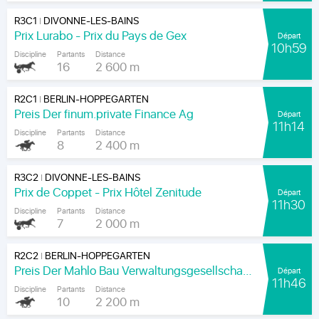
R3C1
DIVONNE-LES-BAINS
|
Prix Lurabo - Prix du Pays de Gex
Départ
10h59
Discipline
Partants
Distance
16
2 600 m
R2C1
BERLIN-HOPPEGARTEN
|
Preis Der finum.private Finance Ag
Départ
11h14
Discipline
Partants
Distance
8
2 400 m
R3C2
DIVONNE-LES-BAINS
|
Prix de Coppet - Prix Hôtel Zenitude
Départ
11h30
Discipline
Partants
Distance
7
2 000 m
R2C2
BERLIN-HOPPEGARTEN
|
Preis Der Mahlo Bau Verwaltungsgesellschaft Mbh
Départ
11h46
Discipline
Partants
Distance
10
2 200 m