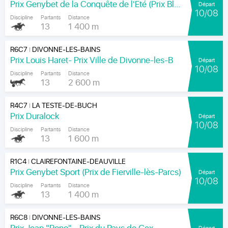
Prix Genybet de la Conquête de l'Eté (Prix Blangy-le-Château)
Départ
10/08
Discipline
Partants
Distance
13
1 400 m
R6C7
DIVONNE-LES-BAINS
|
Prix Louis Haret- Prix Ville de Divonne-les-B
Départ
10/08
Discipline
Partants
Distance
13
2 600 m
R4C7
LA TESTE-DE-BUCH
|
Prix Duralock
Départ
10/08
Discipline
Partants
Distance
13
1 600 m
R1C4
CLAIREFONTAINE-DEAUVILLE
|
Prix Genybet Sport (Prix de Fierville-lès-Parcs)
Départ
10/08
Discipline
Partants
Distance
13
1 400 m
R6C8
DIVONNE-LES-BAINS
|