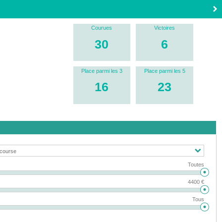
Courues
Victoires
30
6
Place parmi les 3
Place parmi les 5
16
23
Toutes
4400 €
Tous