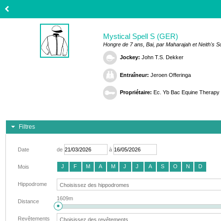
Mystical Spell S (GER)
Hongre de 7 ans, Bai, par Maharajah et Neith's 
Jockey:
John T.S. Dekker
Entraîneur:
Jeroen Offeringa
Propriétaire:
Ec. Yb Bac Equine Therapy
Filtres
Date
de
à
J
F
M
A
M
J
J
A
S
O
N
D
Mois
Hippodrome
1609m
Distance
Revêtements