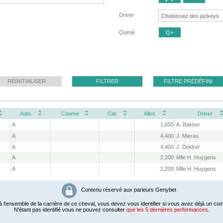
Driver
Quinté
Q+
RÉINITIALISER
FILTRER
FILTRE PRÉDÉFINI
Auto.
Course
Cat.
Alloc.
Driver
A
1,650
A. Bakker
A
4,400
J. Mieras
A
4,400
J. Dekker
A
2,200
Mlle H. Huygens
A
2,200
Mlle H. Huygens
Contenu réservé aux parieurs Genybet
 l'ensemble de la carrière de ce cheval, vous devez vous identifier si vous avez déjà un com
N'étant pas identifié vous ne pouvez consulter
que les 5 dernières performances.