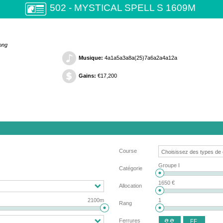
502 - MYSTICAL SPELL S 1609M
Song
Musique:
4a1a5a3a8a(25)7a6a2a4a12a
Gains:
€17,200
Course
Groupe I
Catégorie
1650 €
Allocation
2100m
1
Rang
Ferrures
FF
