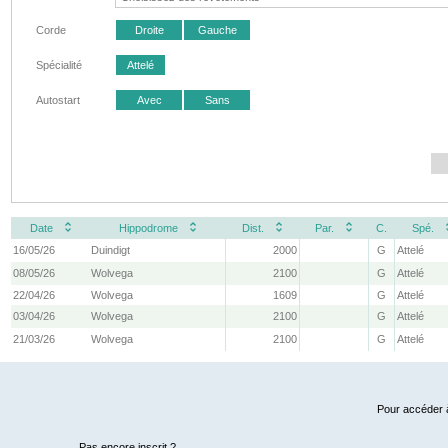
Corde
Droite
Gauche
Spécialité
Attelé
Autostart
Avec
Sans
Date
Hippodrome
Dist.
Par.
C.
Spé.
16/05/26
Duindigt
2000
G
Attelé
08/05/26
Wolvega
2100
G
Attelé
22/04/26
Wolvega
1609
G
Attelé
03/04/26
Wolvega
2100
G
Attelé
21/03/26
Wolvega
2100
G
Attelé
Pour accéder à
Pas encore inscrit ?