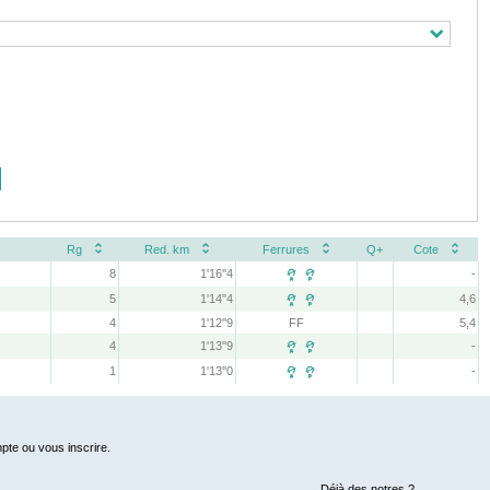
Rg
Red. km
Ferrures
Q+
Cote
8
1'16''4
-
 
5
1'14''4
4,6
 
4
1'12''9
FF
5,4
4
1'13''9
-
 
1
1'13''0
-
 
pte ou vous inscrire.
Déjà des notres ?