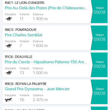
R4C1
LE LION-D'ANGERS
|
Prix Au-Delà des Pistes (Prix de Châteauneuf-sur-Sarthe)
Départ
09/08
Discipline
Partants
Distance
11
1 400 m
R8C5
POMPADOUR
|
Prix Charles Semblat
Départ
09/08
Discipline
Partants
Distance
7
1 600 m
R1C6
DEAUVILLE
|
Prix du Cercle - Hipodromo Palermo 150 Aniversario
Départ
09/08
Discipline
Partants
Distance
13
1 000 m
R9C6
ROYAN LA PALMYRE
|
Grand Prix Dynavena - Jean Mercier
Départ
09/08
Discipline
Partants
Distance
16
2 475 m