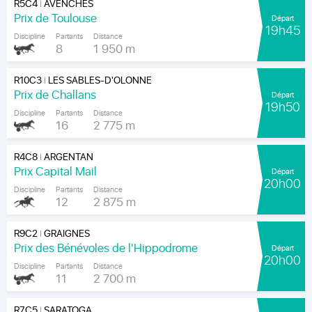
R5C4
AVENCHES
|
Prix de Toulouse
Départ
19h45
Discipline
Partants
Distance
8
1 950 m
R10C3
LES SABLES-D'OLONNE
|
Prix de Challans
Départ
19h50
Discipline
Partants
Distance
16
2 775 m
R4C8
ARGENTAN
|
Prix Capital Mail
Départ
20h00
Discipline
Partants
Distance
12
2 875 m
R9C2
GRAIGNES
|
Prix des Bénévoles de l'Hippodrome
Départ
20h00
Discipline
Partants
Distance
11
2 700 m
R7C5
SARATOGA
|