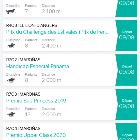
09/08
Discipline
Partants
Distance
7
2 100 m
R4C8
LE LION-D'ANGERS
|
Prix du Challenge des Estivales (Prix de Feneu)
Départ
09/08
Discipline
Partants
Distance
8
2 400 m
R7C2
MAROÑAS
|
Handicap Especial Panama
Départ
09/08
Discipline
Partants
Distance
8
2 000 m
R7C3
MAROÑAS
|
Premio Sub Princess 2019
Départ
09/08
Discipline
Partants
Distance
13
2 000 m
R7C4
MAROÑAS
|
Premio Upper Class 2020
Départ