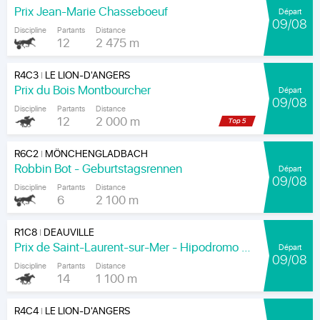
Prix Jean-Marie Chasseboeuf
Départ
09/08
Discipline
Partants
Distance
12
2 475 m
R4C3
LE LION-D'ANGERS
|
Prix du Bois Montbourcher
Départ
09/08
Discipline
Partants
Distance
12
2 000 m
R6C2
MÖNCHENGLADBACH
|
Robbin Bot - Geburtstagsrennen
Départ
09/08
Discipline
Partants
Distance
6
2 100 m
R1C8
DEAUVILLE
|
Prix de Saint-Laurent-sur-Mer - Hipodromo de Maronas
Départ
09/08
Discipline
Partants
Distance
14
1 100 m
R4C4
LE LION-D'ANGERS
|