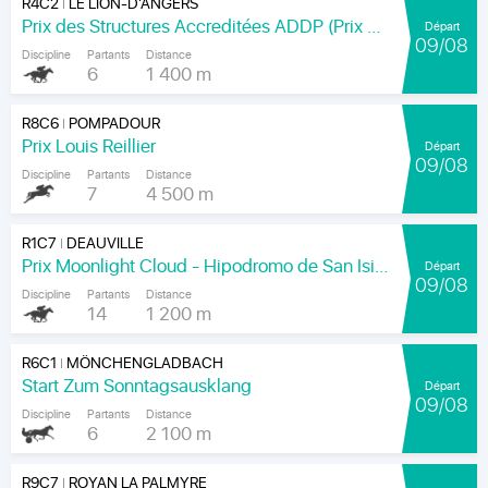
R4C2
LE LION-D'ANGERS
|
Prix des Structures Accreditées ADDP (Prix Léon Carabin)
Départ
09/08
Discipline
Partants
Distance
6
1 400 m
R8C6
POMPADOUR
|
Prix Louis Reillier
Départ
09/08
Discipline
Partants
Distance
7
4 500 m
R1C7
DEAUVILLE
|
Prix Moonlight Cloud - Hipodromo de San Isidro
Départ
09/08
Discipline
Partants
Distance
14
1 200 m
R6C1
MÖNCHENGLADBACH
|
Start Zum Sonntagsausklang
Départ
09/08
Discipline
Partants
Distance
6
2 100 m
R9C7
ROYAN LA PALMYRE
|