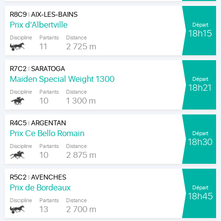
R8C9
AIX-LES-BAINS
|
Prix d'Albertville
Départ
18h15
Discipline
Partants
Distance
11
2 725 m
R7C2
SARATOGA
|
Maiden Special Weight 1300
Départ
18h21
Discipline
Partants
Distance
10
1 300 m
R4C5
ARGENTAN
|
Prix Ce Bello Romain
Départ
18h30
Discipline
Partants
Distance
10
2 875 m
R5C2
AVENCHES
|
Prix de Bordeaux
Départ
18h45
Discipline
Partants
Distance
13
2 700 m