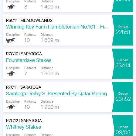
Discipline
Partants
Distance
8
1 400 m
R6C11
MEADOWLANDS
|
Winning Key Farm Hambletonian No.101 - Final
Départ
22h51
Discipline
Partants
Distance
10
1 609 m
R7C10
SARATOGA
|
Fourstardave Stakes
Départ
23h14
Discipline
Partants
Distance
7
1 600 m
R7C11
SARATOGA
|
Saratoga Derby S. Presented By Qatar Racing
Départ
23h52
Discipline
Partants
Distance
10
1 900 m
R7C12
SARATOGA
|
Whitney Stakes
Départ
09/08
Discipline
Partants
Distance