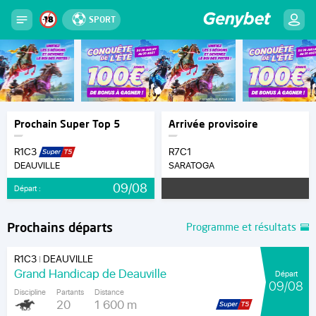
SPORT
Prochain Super Top 5
Arrivée provisoire
R1C3
R7C1
DEAUVILLE
SARATOGA
09/08
Départ :
Prochains départs
Programme et résultats
R1C3
DEAUVILLE
|
Grand Handicap de Deauville
Départ
09/08
Discipline
Partants
Distance
20
1 600 m