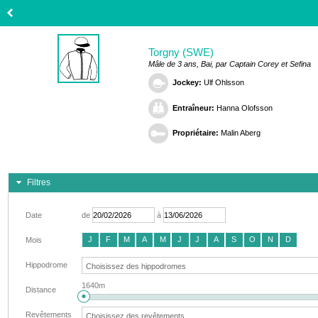
Torgny (SWE)
Mâle de 3 ans, Bai, par Captain Corey et Sefina
Jockey:
Ulf Ohlsson
Entraîneur:
Hanna Olofsson
Propriétaire:
Malin Aberg
Filtres
Date
de
à
J
F
M
A
M
J
J
A
S
O
N
D
Mois
Hippodrome
1640m
Distance
Revêtements