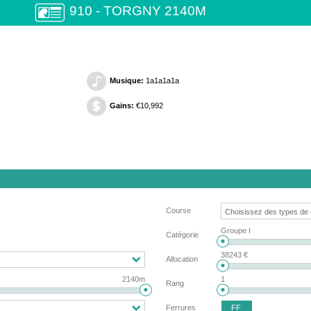
910 - TORGNY 2140M
Musique:
1a1a1a1a
Gains:
€10,992
Course
Groupe I
Catégorie
38243 €
Allocation
2140m
1
Rang
FF
Ferrures