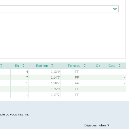
Rg
Red. km
Ferrures
Q+
Cote
4
1'13''9
FF
-
7
1'14''7
FF
-
1
1'16''7
FF
-
1
1'15''9
FF
-
1
1'17''7
FF
-
pte ou vous inscrire.
Déjà des notres ?