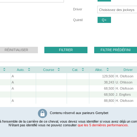
Driver
Quinté
Q+
RÉINITIALISER
FILTRER
FILTRE PRÉDÉFINI
Auto.
Course
Cat.
Alloc.
Driver
A
129,500
H. Olofsson
A
38,243
U. Ohlsson
A
68,500
H. Olofsson
68,500
J. Engfors
A
88,800
H. Olofsson
Contenu réservé aux parieurs Genybet
 l'ensemble de la carrière de ce cheval, vous devez vous identifier si vous avez déjà un com
N'étant pas identifié vous ne pouvez consulter
que les 5 dernières performances.