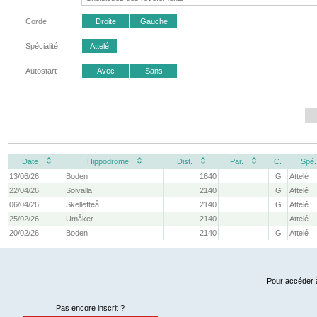
Corde
Droite
Gauche
Spécialité
Attelé
Autostart
Avec
Sans
Date
Hippodrome
Dist.
Par.
C.
Spé.
13/06/26
Boden
1640
G
Attelé
22/04/26
Solvalla
2140
G
Attelé
06/04/26
Skellefteå
2140
G
Attelé
25/02/26
Umåker
2140
Attelé
20/02/26
Boden
2140
G
Attelé
Pour accéder à
Pas encore inscrit ?