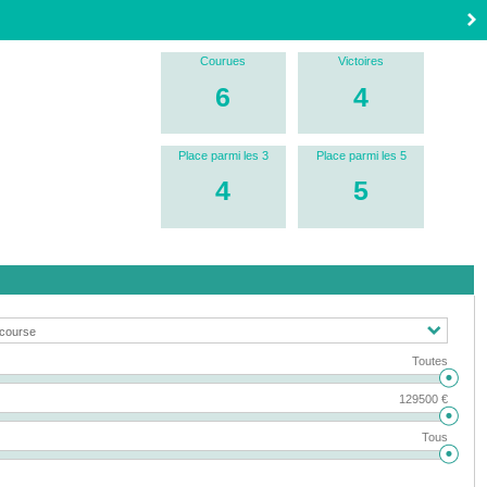
Courues
Victoires
6
4
Place parmi les 3
Place parmi les 5
4
5
Toutes
129500 €
Tous