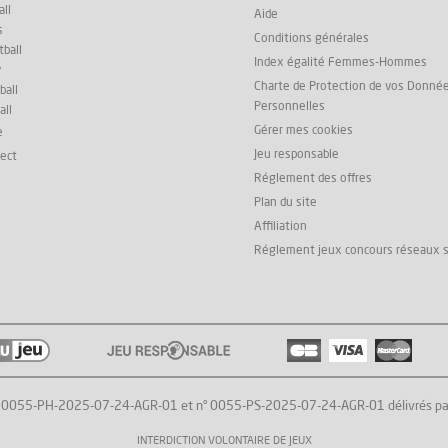
ll
Aide
s
Conditions générales
ball
Index égalité Femmes-Hommes
y
Charte de Protection de vos Donné
ball
Personnelles
all
Gérer mes cookies
e
Jeu responsable
rect
Réglement des offres
Plan du site
Affiliation
Réglement jeux concours réseaux 
° 0055-PH-2025-07-24-AGR-01 et n° 0055-PS-2025-07-24-AGR-01 délivrés par l'
INTERDICTION VOLONTAIRE DE JEUX