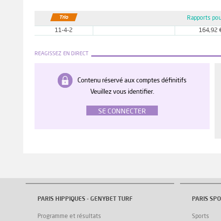
Rapports pou
11-4-2
164,92 
REAGISSEZ EN DIRECT
Contenu réservé aux comptes définitifs
Veuillez vous identifier.
SE CONNECTER
PARIS HIPPIQUES - GENYBET TURF
PARIS SPO
Programme et résultats
Sports