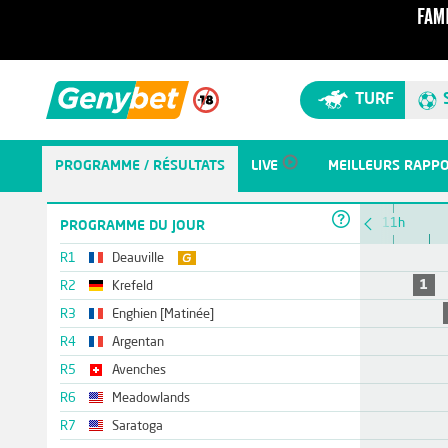
TURF
PROGRAMME / RÉSULTATS
LIVE
MEILLEURS RAPP
11h
PROGRAMME DU JOUR
R1
Deauville
1
R2
Krefeld
R3
Enghien [Matinée]
R4
Argentan
R5
Avenches
R6
Meadowlands
R7
Saratoga