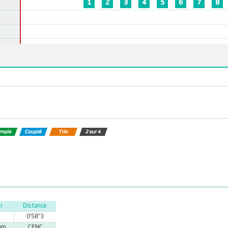
1
2
3
4
5
6
7
8
r
Distance
0'58''3
A. Vega Chamorro
CENC