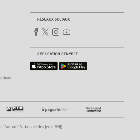
RÉSEAUX SOCIAUX
es
APPLICATION GENYBET
sociaux
Autorité Nationale des Jeux (ANJ)