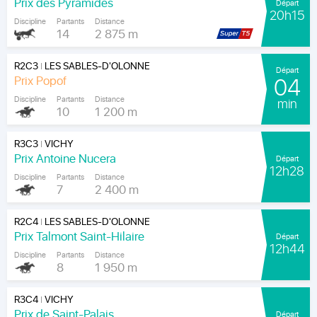
Prix des Pyramides
Départ
20h15
Discipline
Partants
Distance
14
2 875 m
R2C3
LES SABLES-D'OLONNE
|
Départ
Prix Popof
04
Discipline
Partants
Distance
min
10
1 200 m
R3C3
VICHY
|
Prix Antoine Nucera
Départ
12h28
Discipline
Partants
Distance
7
2 400 m
R2C4
LES SABLES-D'OLONNE
|
Prix Talmont Saint-Hilaire
Départ
12h44
Discipline
Partants
Distance
8
1 950 m
R3C4
VICHY
|
Prix de Saint-Palais
Départ