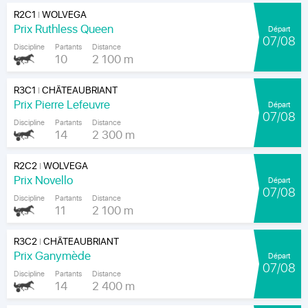
R2C1
WOLVEGA
|
Prix Ruthless Queen
Départ
07/08
Discipline
Partants
Distance
10
2 100 m
R3C1
CHÂTEAUBRIANT
|
Prix Pierre Lefeuvre
Départ
07/08
Discipline
Partants
Distance
14
2 300 m
R2C2
WOLVEGA
|
Prix Novello
Départ
07/08
Discipline
Partants
Distance
11
2 100 m
R3C2
CHÂTEAUBRIANT
|
Prix Ganymède
Départ
07/08
Discipline
Partants
Distance
14
2 400 m