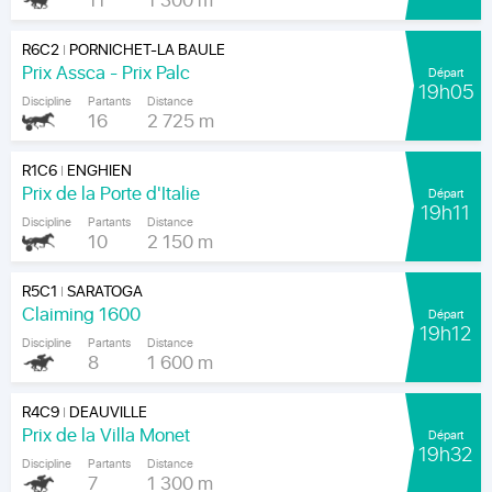
11
1 300 m
R6C2
PORNICHET-LA BAULE
|
Prix Assca - Prix Palc
Départ
19h05
Discipline
Partants
Distance
16
2 725 m
R1C6
ENGHIEN
|
Prix de la Porte d'Italie
Départ
19h11
Discipline
Partants
Distance
10
2 150 m
R5C1
SARATOGA
|
Claiming 1600
Départ
19h12
Discipline
Partants
Distance
8
1 600 m
R4C9
DEAUVILLE
|
Prix de la Villa Monet
Départ
19h32
Discipline
Partants
Distance
7
1 300 m