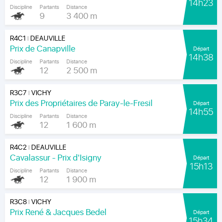
14h23
Discipline
Partants
Distance
9
3 400 m
R4C1
DEAUVILLE
|
Prix de Canapville
Départ
14h38
Discipline
Partants
Distance
12
2 500 m
R3C7
VICHY
|
Prix des Propriétaires de Paray-le-Fresil
Départ
14h55
Discipline
Partants
Distance
12
1 600 m
R4C2
DEAUVILLE
|
Cavalassur - Prix d'Isigny
Départ
15h13
Discipline
Partants
Distance
12
1 900 m
R3C8
VICHY
|
Prix René & Jacques Bedel
Départ
15h34