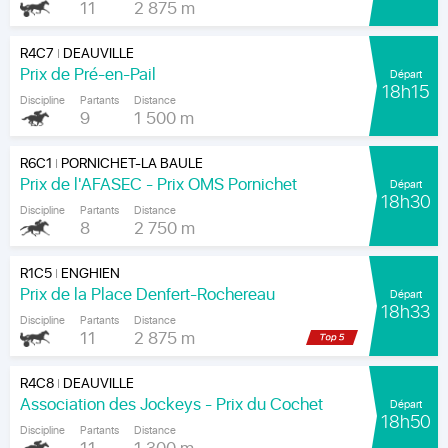
11
2 875 m
R4C7
DEAUVILLE
|
Prix de Pré-en-Pail
Départ
18h15
Discipline
Partants
Distance
9
1 500 m
R6C1
PORNICHET-LA BAULE
|
Prix de l'AFASEC - Prix OMS Pornichet
Départ
18h30
Discipline
Partants
Distance
8
2 750 m
R1C5
ENGHIEN
|
Prix de la Place Denfert-Rochereau
Départ
18h33
Discipline
Partants
Distance
11
2 875 m
R4C8
DEAUVILLE
|
Association des Jockeys - Prix du Cochet
Départ
18h50
Discipline
Partants
Distance