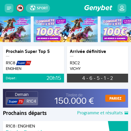
SPORT
Prochain Super Top 5
Arrivée définitive
R1C8
R3C2
ENGHIEN
VICHY
20h15
4 - 6 - 5 - 1 - 2
Départ :
Demain
Tirelire de
150.000 €
PARIEZ
R1C4
Prochains départs
Programme et résultats
R1C8
ENGHIEN
|