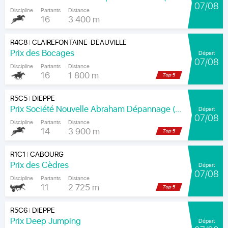
07/08
Discipline
Partants
Distance
16
3 400 m
R4C8
CLAIREFONTAINE-DEAUVILLE
|
Prix des Bocages
Départ
07/08
Discipline
Partants
Distance
16
1 800 m
R5C5
DIEPPE
|
Prix Société Nouvelle Abraham Dépannage (Prix Arenice)
Départ
07/08
Discipline
Partants
Distance
14
3 900 m
R1C1
CABOURG
|
Prix des Cèdres
Départ
07/08
Discipline
Partants
Distance
11
2 725 m
R5C6
DIEPPE
|
Prix Deep Jumping
Départ