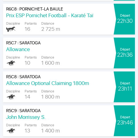
R6C8
PORNICHET-LA BAULE
|
Prix ESP Pornichet Football - Karaté Taï
Départ
22h30
Discipline
Partants
Distance
16
2 725 m
R5C7
SARATOGA
|
Allowance
Départ
22h36
Discipline
Partants
Distance
10
1 600 m
R5C8
SARATOGA
|
Allowance Optional Claiming 1800m
Départ
23h11
Discipline
Partants
Distance
14
1 800 m
R5C9
SARATOGA
|
John Morrissey S.
Départ
23h46
Discipline
Partants
Distance
13
1 400 m