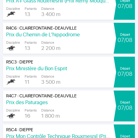
Prix A+ Glass Rouxmesnil (Prix Remy Mouquet)
Départ
07/08
Discipline
Partants
Distance
13
3 400 m
R4C6
CLAIREFONTAINE-DEAUVILLE
|
Prix du Chemin de L'hippodrome
Départ
07/08
Discipline
Partants
Distance
13
2 200 m
R5C3
DIEPPE
|
Prix Ministère du Bon Esprit
Départ
07/08
Discipline
Partants
Distance
11
3 500 m
R4C7
CLAIREFONTAINE-DEAUVILLE
|
Prix des Paturages
Départ
07/08
Discipline
Partants
Distance
16
1 800 m
R5C4
DIEPPE
|
Prix Mon Contrôle Technique Rouxmesnil (Prix Jean de la Rochefoucauld)
Départ