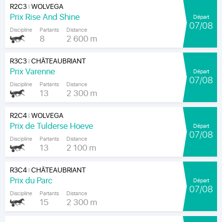
R2C3
WOLVEGA
|
Prix Rise And Shine
Départ
07/08
Discipline
Partants
Distance
8
2 600 m
R3C3
CHÂTEAUBRIANT
|
Prix Varenne
Départ
07/08
Discipline
Partants
Distance
13
2 300 m
R2C4
WOLVEGA
|
Prix de Tulderse Hoeve
Départ
07/08
Discipline
Partants
Distance
13
2 100 m
R3C4
CHÂTEAUBRIANT
|
Prix du Parc
Départ
07/08
Discipline
Partants
Distance
15
2 300 m