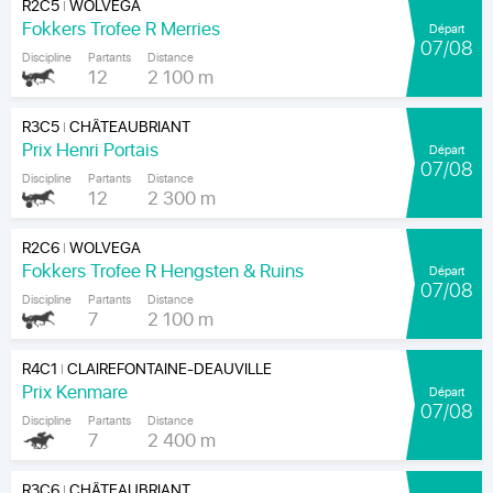
R2C5
WOLVEGA
|
Fokkers Trofee R Merries
Départ
07/08
Discipline
Partants
Distance
12
2 100 m
R3C5
CHÂTEAUBRIANT
|
Prix Henri Portais
Départ
07/08
Discipline
Partants
Distance
12
2 300 m
R2C6
WOLVEGA
|
Fokkers Trofee R Hengsten & Ruins
Départ
07/08
Discipline
Partants
Distance
7
2 100 m
R4C1
CLAIREFONTAINE-DEAUVILLE
|
Prix Kenmare
Départ
07/08
Discipline
Partants
Distance
7
2 400 m
R3C6
CHÂTEAUBRIANT
|