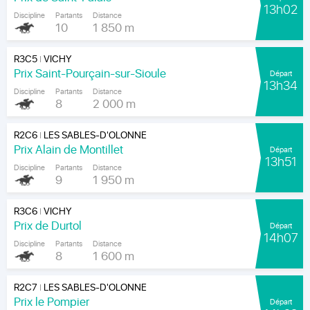
13h02
Discipline
Partants
Distance
10
1 850 m
R3C5
VICHY
|
Prix Saint-Pourçain-sur-Sioule
Départ
13h34
Discipline
Partants
Distance
8
2 000 m
R2C6
LES SABLES-D'OLONNE
|
Prix Alain de Montillet
Départ
13h51
Discipline
Partants
Distance
9
1 950 m
R3C6
VICHY
|
Prix de Durtol
Départ
14h07
Discipline
Partants
Distance
8
1 600 m
R2C7
LES SABLES-D'OLONNE
|
Prix le Pompier
Départ