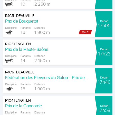
10
2 250 m
R4C5
DEAUVILLE
|
Prix de Bouquetot
Départ
17h05
Discipline
Partants
Distance
16
1 900 m
R1C3
ENGHIEN
|
Prix de la Haute-Saône
Départ
17h23
Discipline
Partants
Distance
14
2 150 m
R4C6
DEAUVILLE
|
Fédération des Eleveurs du Galop - Prix de Colletot
Départ
17h40
Discipline
Partants
Distance
16
1 900 m
R1C4
ENGHIEN
|
Prix de la Concorde
Départ
17h58
Discipline
Partants
Distance