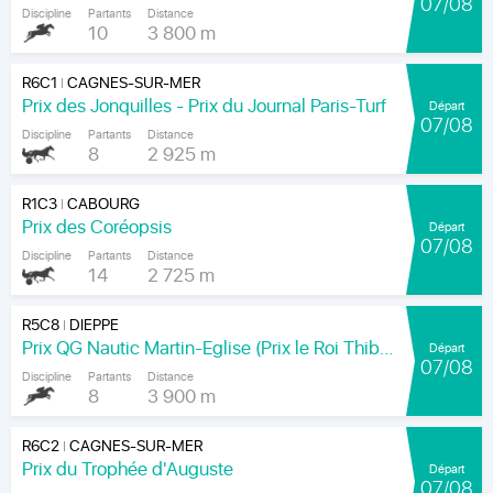
07/08
Discipline
Partants
Distance
10
3 800 m
R6C1
CAGNES-SUR-MER
|
Prix des Jonquilles - Prix du Journal Paris-Turf
Départ
07/08
Discipline
Partants
Distance
8
2 925 m
R1C3
CABOURG
|
Prix des Coréopsis
Départ
07/08
Discipline
Partants
Distance
14
2 725 m
R5C8
DIEPPE
|
Prix QG Nautic Martin-Eglise (Prix le Roi Thibault)
Départ
07/08
Discipline
Partants
Distance
8
3 900 m
R6C2
CAGNES-SUR-MER
|
Prix du Trophée d'Auguste
Départ
07/08