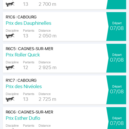
13
2 700 m
R1C6
CABOURG
|
Prix des Dauphinelles
Départ
07/08
Discipline
Partants
Distance
13
2 050 m
R6C5
CAGNES-SUR-MER
|
Prix Roller Quick
Départ
07/08
Discipline
Partants
Distance
12
2 925 m
R1C7
CABOURG
|
Prix des Nivéoles
Départ
07/08
Discipline
Partants
Distance
13
2 725 m
R6C6
CAGNES-SUR-MER
|
Prix Esther Duflo
Départ
07/08
Discipline
Partants
Distance