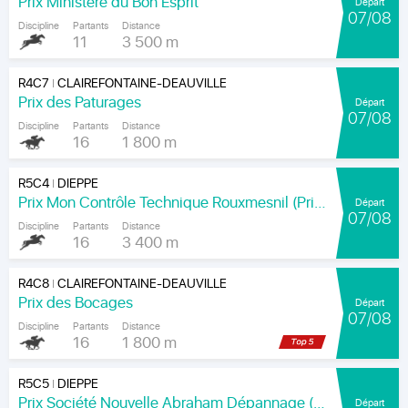
Prix Ministère du Bon Esprit
Départ
07/08
Discipline
Partants
Distance
11
3 500 m
R4C7
CLAIREFONTAINE-DEAUVILLE
|
Prix des Paturages
Départ
07/08
Discipline
Partants
Distance
16
1 800 m
R5C4
DIEPPE
|
Prix Mon Contrôle Technique Rouxmesnil (Prix Jean de la Rochefoucauld)
Départ
07/08
Discipline
Partants
Distance
16
3 400 m
R4C8
CLAIREFONTAINE-DEAUVILLE
|
Prix des Bocages
Départ
07/08
Discipline
Partants
Distance
16
1 800 m
R5C5
DIEPPE
|
Prix Société Nouvelle Abraham Dépannage (Prix Arenice)
Départ