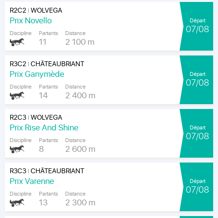
R2C2
WOLVEGA
|
Prix Novello
Départ
07/08
Discipline
Partants
Distance
11
2 100 m
R3C2
CHÂTEAUBRIANT
|
Prix Ganymède
Départ
07/08
Discipline
Partants
Distance
14
2 400 m
R2C3
WOLVEGA
|
Prix Rise And Shine
Départ
07/08
Discipline
Partants
Distance
8
2 600 m
R3C3
CHÂTEAUBRIANT
|
Prix Varenne
Départ
07/08
Discipline
Partants
Distance
13
2 300 m