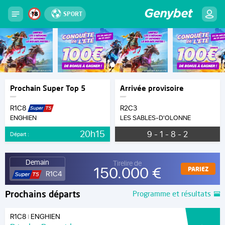
SPORT
Prochain Super Top 5
Arrivée provisoire
R1C8
R2C3
ENGHIEN
LES SABLES-D'OLONNE
20h15
9 - 1 - 8 - 2
Départ :
Demain
Tirelire de
150.000 €
PARIEZ
R1C4
Prochains départs
Programme et résultats
R1C8
ENGHIEN
|