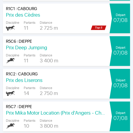
R1C1
CABOURG
|
Prix des Cèdres
Départ
07/08
Discipline
Partants
Distance
11
2 725 m
R5C6
DIEPPE
|
Prix Deep Jumping
Départ
07/08
Discipline
Partants
Distance
11
3 400 m
R1C2
CABOURG
|
Prix des Liserons
Départ
07/08
Discipline
Partants
Distance
14
2 750 m
R5C7
DIEPPE
|
Prix Mika Motor Location (Prix d'Angers - Chamionnat Paris-Turf des Apprentis-Jeunes-Jockeys)
Départ
07/08
Discipline
Partants
Distance
10
3 800 m