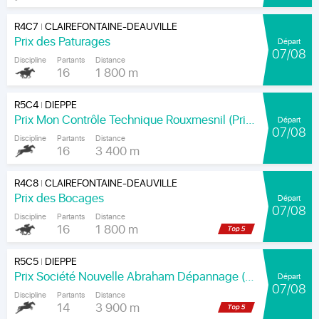
R4C7
CLAIREFONTAINE-DEAUVILLE
|
Prix des Paturages
Départ
07/08
Discipline
Partants
Distance
16
1 800 m
R5C4
DIEPPE
|
Prix Mon Contrôle Technique Rouxmesnil (Prix Jean de la Rochefoucauld)
Départ
07/08
Discipline
Partants
Distance
16
3 400 m
R4C8
CLAIREFONTAINE-DEAUVILLE
|
Prix des Bocages
Départ
07/08
Discipline
Partants
Distance
16
1 800 m
R5C5
DIEPPE
|
Prix Société Nouvelle Abraham Dépannage (Prix Arenice)
Départ
07/08
Discipline
Partants
Distance
14
3 900 m