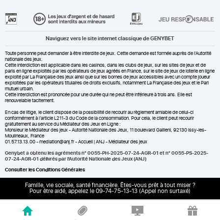
Naviguez vers le site internet classique de GENYBET
Toute personne peut demander à être interdite de jeux. Cette demande est formée auprès de l'Autorité
nationale des jeux.
Cette interdiction est applicable dans les casinos, dans les clubs de jeux, sur les sites de jeux et de
paris en ligne exploités par les opérateurs de jeux agréés en France, sur le site de jeux de loterie en ligne
exploité par La Française des jeux ainsi que sur les bornes de jeux accessibles avec un compte joueur
exploitées par les opérateurs titulaires de droits exclusifs, notamment La Française des jeux et le Pari
mutuel urbain.
Cette interdiction est prononcée pour une durée qui ne peut être inférieure à trois ans. Elle est
renouvelable tacitement.
En cas de litige, le client dispose de la possibilité de recourir au règlement amiable de celui-ci
conformément à l’article L211-3 du Code de la consommation. Pour cela, le client peut recourir
gratuitement au service du Médiateur des Jeux en Ligne :
Monsieur le Médiateur des jeux - Autorité Nationale des Jeux, 11 boulevard Gallieni, 92130 Issy-les-
Moulineaux, France
01.57.13.13.00 - mediation@anj.fr -
Accueil | ANJ - Médiateur des jeux
Genybet a obtenu les agréments n° 0055-PH-2025-07-24-AGR-01 et n° 0055-PS-2025-
07-24-AGR-01 délivrés par l'Autorité Nationale des Jeux (ANJ)
Consulter les Conditions Générales
Famille, vie sociale, santé financière. Êtes-vous prêt à tout miser ?
Pour être aidé, appelez le 09-74-75-13-13 (Appel non surtaxé)