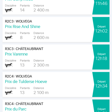
11h46
Discipline
Partants
Distance
14
2 400 m
R2C3
WOLVEGA
|
Prix Rise And Shine
Départ
12h02
Discipline
Partants
Distance
8
2 600 m
R3C3
CHÂTEAUBRIANT
|
Prix Varenne
Départ
12h18
Discipline
Partants
Distance
13
2 300 m
R2C4
WOLVEGA
|
Prix de Tulderse Hoeve
Départ
12h34
Discipline
Partants
Distance
13
2 100 m
R3C4
CHÂTEAUBRIANT
|
Prix du Parc
Départ