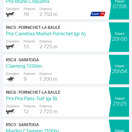
Prix Bruno Coquatrix
Départ
07/08
Discipline
Partants
Distance
16
2 750 m
R6C5
PORNICHET-LA BAULE
|
Prix Carrefour Market Pornichet (gr A)
Départ
20h50
Discipline
Partants
Distance
13
2 725 m
R5C4
SARATOGA
|
Claiming 1200m
Départ
20h54
Discipline
Partants
Distance
9
1 200 m
R6C6
PORNICHET-LA BAULE
|
Prix Prix Paris-Turf (gr B)
Départ
21h25
Discipline
Partants
Distance
12
2 725 m
R5C5
SARATOGA
|
Maiden Claiming 1100m
Départ