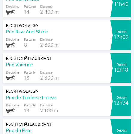
11h46
Discipline
Partants
Distance
14
2 400 m
R2C3
WOLVEGA
|
Prix Rise And Shine
Départ
12h02
Discipline
Partants
Distance
8
2 600 m
R3C3
CHÂTEAUBRIANT
|
Prix Varenne
Départ
12h18
Discipline
Partants
Distance
13
2 300 m
R2C4
WOLVEGA
|
Prix de Tulderse Hoeve
Départ
12h34
Discipline
Partants
Distance
13
2 100 m
R3C4
CHÂTEAUBRIANT
|
Prix du Parc
Départ