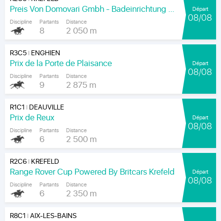
Preis Von Domovari Gmbh - Badeinrichtung Auf Mass
Départ
08/08
Discipline
Partants
Distance
8
2 050 m
R3C5
ENGHIEN
|
Prix de la Porte de Plaisance
Départ
08/08
Discipline
Partants
Distance
9
2 875 m
R1C1
DEAUVILLE
|
Prix de Reux
Départ
08/08
Discipline
Partants
Distance
6
2 500 m
R2C6
KREFELD
|
Range Rover Cup Powered By Britcars Krefeld
Départ
08/08
Discipline
Partants
Distance
6
2 350 m
R8C1
AIX-LES-BAINS
|