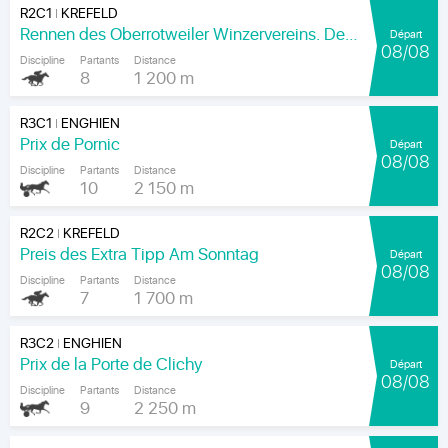
R2C1
KREFELD
|
Rennen des Oberrotweiler Winzervereins. Der Klassiker Am Kaiser.
Départ
08/08
Discipline
Partants
Distance
8
1 200 m
R3C1
ENGHIEN
|
Prix de Pornic
Départ
08/08
Discipline
Partants
Distance
10
2 150 m
R2C2
KREFELD
|
Preis des Extra Tipp Am Sonntag
Départ
08/08
Discipline
Partants
Distance
7
1 700 m
R3C2
ENGHIEN
|
Prix de la Porte de Clichy
Départ
08/08
Discipline
Partants
Distance
9
2 250 m