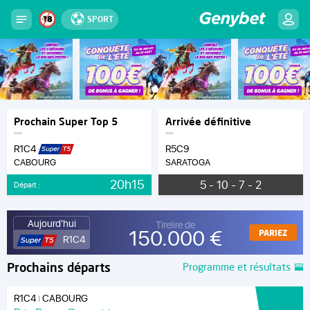
SPORT
Prochain Super Top 5
Arrivée définitive
R1C4
R5C9
CABOURG
SARATOGA
20h15
5 - 10 - 7 - 2
Départ :
Aujourd'hui
Tirelire de
150.000 €
PARIEZ
R1C4
Prochains départs
Programme et résultats
R1C4
CABOURG
|