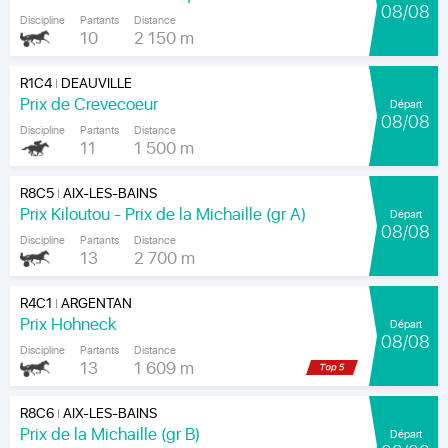
08/08
Discipline
Partants
Distance
10
2 150 m
R1C4
DEAUVILLE
|
Prix de Crevecoeur
Départ
08/08
Discipline
Partants
Distance
11
1 500 m
R8C5
AIX-LES-BAINS
|
Prix Kiloutou - Prix de la Michaille (gr A)
Départ
08/08
Discipline
Partants
Distance
13
2 700 m
R4C1
ARGENTAN
|
Prix Hohneck
Départ
08/08
Discipline
Partants
Distance
13
1 609 m
R8C6
AIX-LES-BAINS
|
Prix de la Michaille (gr B)
Départ