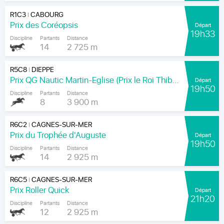
R1C3
CABOURG
|
Prix des Coréopsis
Départ
19h33
Discipline
Partants
Distance
14
2 725 m
R5C8
DIEPPE
|
Prix QG Nautic Martin-Eglise (Prix le Roi Thibault)
Départ
19h50
Discipline
Partants
Distance
8
3 900 m
R6C2
CAGNES-SUR-MER
|
Prix du Trophée d'Auguste
Départ
19h50
Discipline
Partants
Distance
14
2 925 m
R6C5
CAGNES-SUR-MER
|
Prix Roller Quick
Départ
21h20
Discipline
Partants
Distance
12
2 925 m