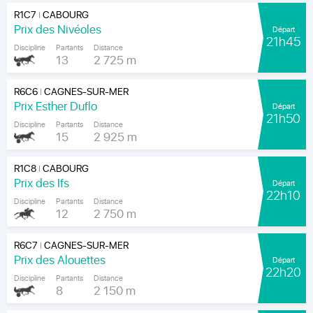
R1C7
CABOURG
|
Prix des Nivéoles
Départ
21h45
Discipline
Partants
Distance
13
2 725 m
R6C6
CAGNES-SUR-MER
|
Prix Esther Duflo
Départ
21h50
Discipline
Partants
Distance
15
2 925 m
R1C8
CABOURG
|
Prix des Ifs
Départ
22h10
Discipline
Partants
Distance
12
2 750 m
R6C7
CAGNES-SUR-MER
|
Prix des Alouettes
Départ
22h20
Discipline
Partants
Distance
8
2 150 m