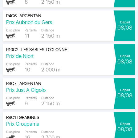
8
2 150 m
R4C6
ARGENTAN
|
Prix Aubrion du Gers
Départ
08/08
Discipline
Partants
Distance
11
2 150 m
R10C2
LES SABLES-D'OLONNE
|
Prix de Niort
Départ
08/08
Discipline
Partants
Distance
10
2 000 m
R4C7
ARGENTAN
|
Prix Just A Gigolo
Départ
08/08
Discipline
Partants
Distance
9
2 150 m
R9C1
GRAIGNES
|
Prix Groupama
Départ
08/08
Discipline
Partants
Distance
16
2 700 m