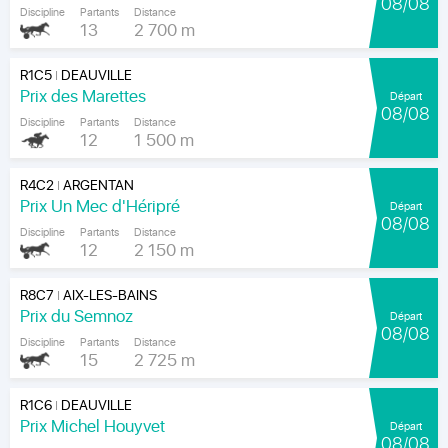
08/08
Discipline
Partants
Distance
13
2 700 m
R1C5
DEAUVILLE
|
Prix des Marettes
Départ
08/08
Discipline
Partants
Distance
12
1 500 m
R4C2
ARGENTAN
|
Prix Un Mec d'Héripré
Départ
08/08
Discipline
Partants
Distance
12
2 150 m
R8C7
AIX-LES-BAINS
|
Prix du Semnoz
Départ
08/08
Discipline
Partants
Distance
15
2 725 m
R1C6
DEAUVILLE
|
Prix Michel Houyvet
Départ
08/08