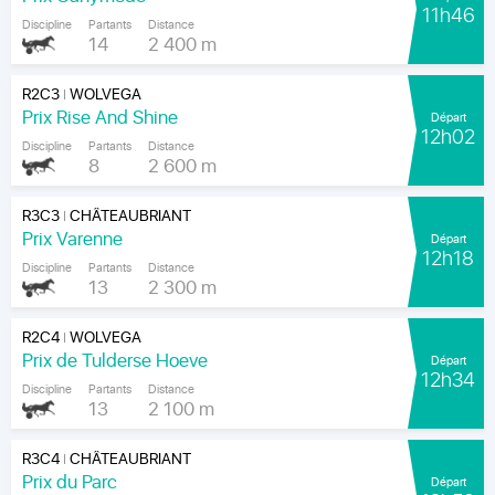
11h46
Discipline
Partants
Distance
14
2 400 m
R2C3
WOLVEGA
|
Prix Rise And Shine
Départ
12h02
Discipline
Partants
Distance
8
2 600 m
R3C3
CHÂTEAUBRIANT
|
Prix Varenne
Départ
12h18
Discipline
Partants
Distance
13
2 300 m
R2C4
WOLVEGA
|
Prix de Tulderse Hoeve
Départ
12h34
Discipline
Partants
Distance
13
2 100 m
R3C4
CHÂTEAUBRIANT
|
Prix du Parc
Départ