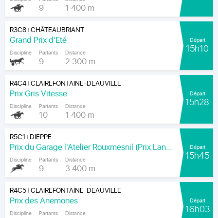
9
1 400 m
R3C8
CHÂTEAUBRIANT
|
Grand Prix d'Eté
Départ
15h10
Discipline
Partants
Distance
9
2 300 m
R4C4
CLAIREFONTAINE-DEAUVILLE
|
Prix Gris Vitesse
Départ
15h28
Discipline
Partants
Distance
10
1 400 m
R5C1
DIEPPE
|
Prix du Garage l'Atelier Rouxmesnil (Prix Lands End)
Départ
15h45
Discipline
Partants
Distance
9
3 400 m
R4C5
CLAIREFONTAINE-DEAUVILLE
|
Prix des Anemones
Départ
16h03
Discipline
Partants
Distance