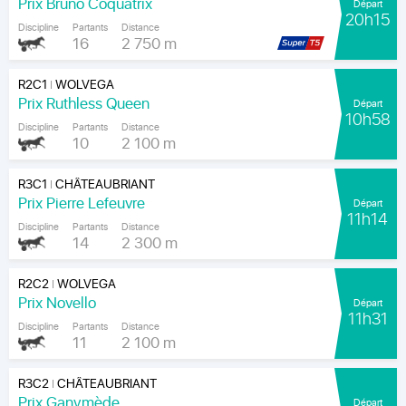
Prix Bruno Coquatrix
Départ
20h15
Discipline
Partants
Distance
16
2 750 m
R2C1
WOLVEGA
|
Prix Ruthless Queen
Départ
10h58
Discipline
Partants
Distance
10
2 100 m
R3C1
CHÂTEAUBRIANT
|
Prix Pierre Lefeuvre
Départ
11h14
Discipline
Partants
Distance
14
2 300 m
R2C2
WOLVEGA
|
Prix Novello
Départ
11h31
Discipline
Partants
Distance
11
2 100 m
R3C2
CHÂTEAUBRIANT
|
Prix Ganymède
Départ