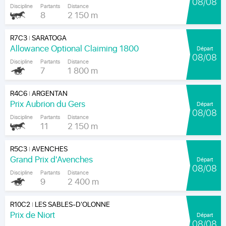
08/08
Discipline
Partants
Distance
8
2 150 m
R7C3
SARATOGA
|
Allowance Optional Claiming 1800
Départ
08/08
Discipline
Partants
Distance
7
1 800 m
R4C6
ARGENTAN
|
Prix Aubrion du Gers
Départ
08/08
Discipline
Partants
Distance
11
2 150 m
R5C3
AVENCHES
|
Grand Prix d'Avenches
Départ
08/08
Discipline
Partants
Distance
9
2 400 m
R10C2
LES SABLES-D'OLONNE
|
Prix de Niort
Départ
08/08