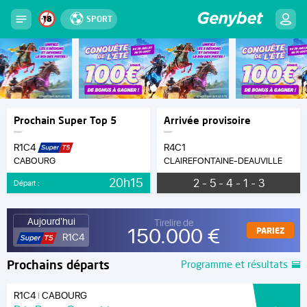
SPORT
Prochain Super Top 5
Arrivée provisoire
R1C4
R4C1
CABOURG
CLAIREFONTAINE-DEAUVILLE
20h15
2 - 5 - 4 - 1 - 3
Départ :
Aujourd'hui
Tirelire de
150.000 €
PARIEZ
R1C4
Prochains départs
Programme et résultats
R1C4
CABOURG
|