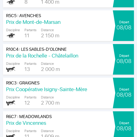
8
1 400 m
R5C5
AVENCHES
|
Prix de Mont-de-Marsan
Départ
08/08
Discipline
Partants
Distance
11
2 150 m
R10C4
LES SABLES-D'OLONNE
|
Prix de la Rochelle - Châtelaillon
Départ
08/08
Discipline
Partants
Distance
13
2 000 m
R9C3
GRAIGNES
|
Prix Coopérative Isigny-Sainte-Mère
Départ
08/08
Discipline
Partants
Distance
12
2 700 m
R6C7
MEADOWLANDS
|
Prix de Vincennes
Départ
08/08
Discipline
Partants
Distance
11
1 609 m