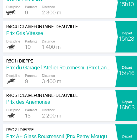
15h10
Discipline
Partants
Distance
9
2 300 m
R4C4
CLAIREFONTAINE-DEAUVILLE
|
Prix Gris Vitesse
Départ
15h28
Discipline
Partants
Distance
10
1 400 m
R5C1
DIEPPE
|
Prix du Garage l'Atelier Rouxmesnil (Prix Lands End)
Départ
15h46
Discipline
Partants
Distance
9
3 400 m
R4C5
CLAIREFONTAINE-DEAUVILLE
|
Prix des Anemones
Départ
16h03
Discipline
Partants
Distance
13
2 200 m
R5C2
DIEPPE
|
Prix A+ Glass Rouxmesnil (Prix Remy Mouquet)
Départ