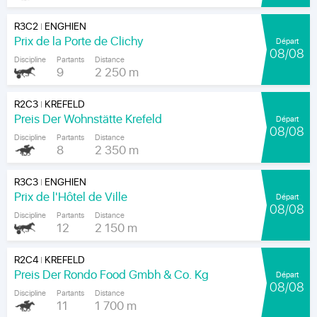
R3C2
ENGHIEN
|
Prix de la Porte de Clichy
Départ
08/08
Discipline
Partants
Distance
9
2 250 m
R2C3
KREFELD
|
Preis Der Wohnstätte Krefeld
Départ
08/08
Discipline
Partants
Distance
8
2 350 m
R3C3
ENGHIEN
|
Prix de l'Hôtel de Ville
Départ
08/08
Discipline
Partants
Distance
12
2 150 m
R2C4
KREFELD
|
Preis Der Rondo Food Gmbh & Co. Kg
Départ
08/08
Discipline
Partants
Distance
11
1 700 m