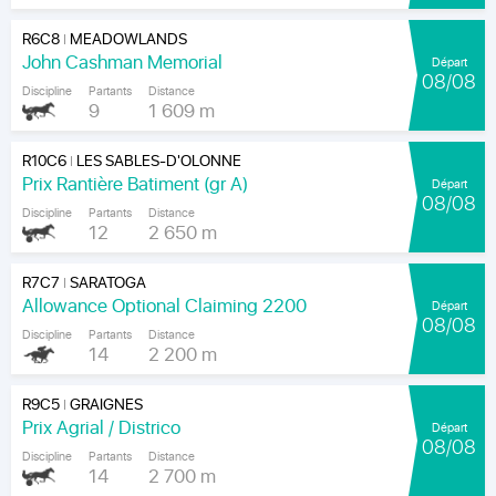
R6C8
MEADOWLANDS
|
John Cashman Memorial
Départ
08/08
Discipline
Partants
Distance
9
1 609 m
R10C6
LES SABLES-D'OLONNE
|
Prix Rantière Batiment (gr A)
Départ
08/08
Discipline
Partants
Distance
12
2 650 m
R7C7
SARATOGA
|
Allowance Optional Claiming 2200
Départ
08/08
Discipline
Partants
Distance
14
2 200 m
R9C5
GRAIGNES
|
Prix Agrial / Districo
Départ
08/08
Discipline
Partants
Distance
14
2 700 m