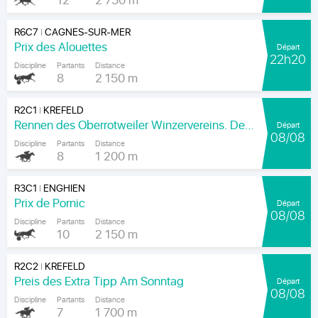
12
2 750 m
R6C7
CAGNES-SUR-MER
|
Prix des Alouettes
Départ
22h20
Discipline
Partants
Distance
8
2 150 m
R2C1
KREFELD
|
Rennen des Oberrotweiler Winzervereins. Der Klassiker Am Kaiser.
Départ
08/08
Discipline
Partants
Distance
8
1 200 m
R3C1
ENGHIEN
|
Prix de Pornic
Départ
08/08
Discipline
Partants
Distance
10
2 150 m
R2C2
KREFELD
|
Preis des Extra Tipp Am Sonntag
Départ
08/08
Discipline
Partants
Distance
7
1 700 m