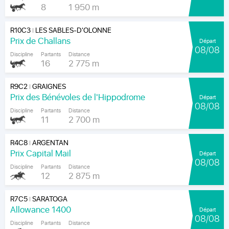
8
1 950 m
R10C3
LES SABLES-D'OLONNE
|
Prix de Challans
Départ
08/08
Discipline
Partants
Distance
16
2 775 m
R9C2
GRAIGNES
|
Prix des Bénévoles de l'Hippodrome
Départ
08/08
Discipline
Partants
Distance
11
2 700 m
R4C8
ARGENTAN
|
Prix Capital Mail
Départ
08/08
Discipline
Partants
Distance
12
2 875 m
R7C5
SARATOGA
|
Allowance 1400
Départ
08/08
Discipline
Partants
Distance