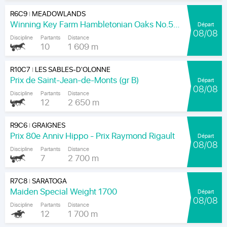
R6C9
MEADOWLANDS
|
Winning Key Farm Hambletonian Oaks No.56 - Final
Départ
08/08
Discipline
Partants
Distance
10
1 609 m
R10C7
LES SABLES-D'OLONNE
|
Prix de Saint-Jean-de-Monts (gr B)
Départ
08/08
Discipline
Partants
Distance
12
2 650 m
R9C6
GRAIGNES
|
Prix 80e Anniv Hippo - Prix Raymond Rigault
Départ
08/08
Discipline
Partants
Distance
7
2 700 m
R7C8
SARATOGA
|
Maiden Special Weight 1700
Départ
08/08
Discipline
Partants
Distance
12
1 700 m