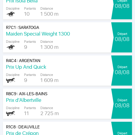
Prix Isola Bella
Départ
08/08
Discipline
Partants
Distance
10
1 500 m
R7C1
SARATOGA
|
Maiden Special Weight 1300
Départ
08/08
Discipline
Partants
Distance
9
1 300 m
R4C4
ARGENTAN
|
Prix Up And Quick
Départ
08/08
Discipline
Partants
Distance
9
1 609 m
R8C9
AIX-LES-BAINS
|
Prix d'Albertville
Départ
08/08
Discipline
Partants
Distance
11
2 725 m
R1C8
DEAUVILLE
|
Prix de Crépon
Départ