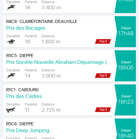
Discipline
Partants
Distance
16
3 400 m
R4C8
CLAIREFONTAINE-DEAUVILLE
|
Prix des Bocages
Départ
17h48
Discipline
Partants
Distance
16
1 800 m
R5C5
DIEPPE
|
Prix Société Nouvelle Abraham Dépannage (Prix Arenice)
Départ
18h06
Discipline
Partants
Distance
14
3 900 m
R1C1
CABOURG
|
Prix des Cèdres
Départ
18h23
Discipline
Partants
Distance
11
2 725 m
R5C6
DIEPPE
|
Prix Deep Jumping
Départ
18h40
Discipline
Partants
Distance