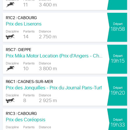
11
3 400 m
R1C2
CABOURG
|
Prix des Liserons
Départ
18h58
Discipline
Partants
Distance
14
2 750 m
R5C7
DIEPPE
|
Prix Mika Motor Location (Prix d'Angers - Chamionnat Paris-Turf des Apprentis-Jeunes-Jockeys)
Départ
19h15
Discipline
Partants
Distance
10
3 800 m
R6C1
CAGNES-SUR-MER
|
Prix des Jonquilles - Prix du Journal Paris-Turf
Départ
19h20
Discipline
Partants
Distance
8
2 925 m
R1C3
CABOURG
|
Prix des Coréopsis
Départ
19h33
Discipline
Partants
Distance