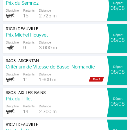
Prix du Semnoz
Départ
08/08
Discipline
Partants
Distance
15
2 725 m
R1C6
DEAUVILLE
|
Prix Michel Houyvet
Départ
08/08
Discipline
Partants
Distance
9
3 000 m
R4C3
ARGENTAN
|
Critérium de Vitesse de Basse-Normandie
Départ
08/08
Discipline
Partants
Distance
11
1 609 m
R8C8
AIX-LES-BAINS
|
Prix du Tillet
Départ
08/08
Discipline
Partants
Distance
14
2 700 m
R1C7
DEAUVILLE
|