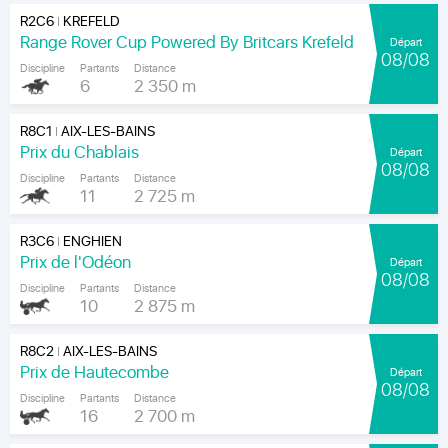
R2C6
KREFELD
|
Range Rover Cup Powered By Britcars Krefeld
Départ
08/08
Discipline
Partants
Distance
6
2 350 m
R8C1
AIX-LES-BAINS
|
Prix du Chablais
Départ
08/08
Discipline
Partants
Distance
11
2 725 m
R3C6
ENGHIEN
|
Prix de l'Odéon
Départ
08/08
Discipline
Partants
Distance
10
2 875 m
R8C2
AIX-LES-BAINS
|
Prix de Hautecombe
Départ
08/08
Discipline
Partants
Distance
16
2 700 m