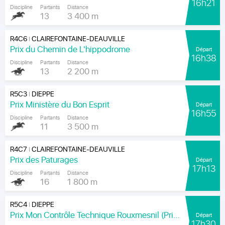
16h21
Discipline
Partants
Distance
13
3 400 m
R4C6
CLAIREFONTAINE-DEAUVILLE
|
Prix du Chemin de L'hippodrome
Départ
16h38
Discipline
Partants
Distance
13
2 200 m
R5C3
DIEPPE
|
Prix Ministère du Bon Esprit
Départ
16h55
Discipline
Partants
Distance
11
3 500 m
R4C7
CLAIREFONTAINE-DEAUVILLE
|
Prix des Paturages
Départ
17h13
Discipline
Partants
Distance
16
1 800 m
R5C4
DIEPPE
|
Prix Mon Contrôle Technique Rouxmesnil (Prix Jean de la Rochefoucauld)
Départ
17h30