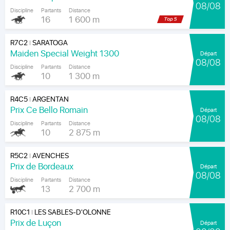
08/08
Discipline
Partants
Distance
16
1 600 m
R7C2
SARATOGA
|
Maiden Special Weight 1300
Départ
08/08
Discipline
Partants
Distance
10
1 300 m
R4C5
ARGENTAN
|
Prix Ce Bello Romain
Départ
08/08
Discipline
Partants
Distance
10
2 875 m
R5C2
AVENCHES
|
Prix de Bordeaux
Départ
08/08
Discipline
Partants
Distance
13
2 700 m
R10C1
LES SABLES-D'OLONNE
|
Prix de Luçon
Départ