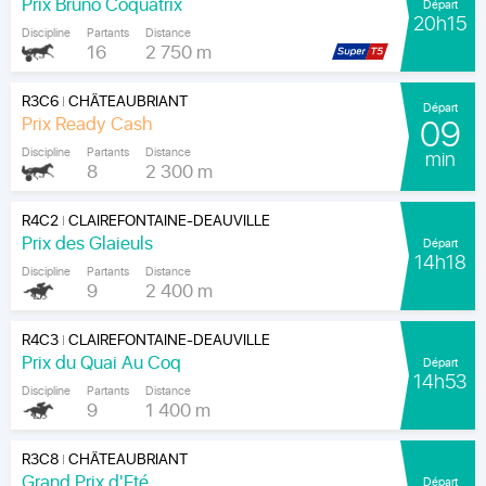
Prix Bruno Coquatrix
Départ
20h15
Discipline
Partants
Distance
16
2 750 m
R3C6
CHÂTEAUBRIANT
|
Départ
Prix Ready Cash
09
Discipline
Partants
Distance
min
8
2 300 m
R4C2
CLAIREFONTAINE-DEAUVILLE
|
Prix des Glaieuls
Départ
14h18
Discipline
Partants
Distance
9
2 400 m
R4C3
CLAIREFONTAINE-DEAUVILLE
|
Prix du Quai Au Coq
Départ
14h53
Discipline
Partants
Distance
9
1 400 m
R3C8
CHÂTEAUBRIANT
|
Grand Prix d'Eté
Départ