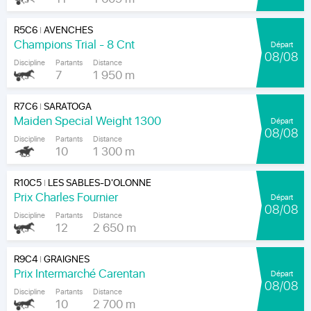
R5C6
AVENCHES
|
Champions Trial - 8 Cnt
Départ
08/08
Discipline
Partants
Distance
7
1 950 m
R7C6
SARATOGA
|
Maiden Special Weight 1300
Départ
08/08
Discipline
Partants
Distance
10
1 300 m
R10C5
LES SABLES-D'OLONNE
|
Prix Charles Fournier
Départ
08/08
Discipline
Partants
Distance
12
2 650 m
R9C4
GRAIGNES
|
Prix Intermarché Carentan
Départ
08/08
Discipline
Partants
Distance
10
2 700 m