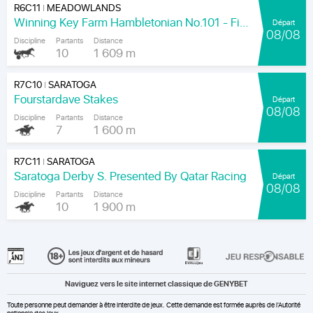
R6C11
MEADOWLANDS
|
Winning Key Farm Hambletonian No.101 - Final
Départ
08/08
Discipline
Partants
Distance
10
1 609 m
R7C10
SARATOGA
|
Fourstardave Stakes
Départ
08/08
Discipline
Partants
Distance
7
1 600 m
R7C11
SARATOGA
|
Saratoga Derby S. Presented By Qatar Racing
Départ
08/08
Discipline
Partants
Distance
10
1 900 m
Naviguez vers le site internet classique de GENYBET
Toute personne peut demander à être interdite de jeux. Cette demande est formée auprès de l'Autorité