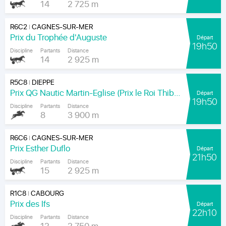
14
2 725 m
R6C2
CAGNES-SUR-MER
|
Prix du Trophée d'Auguste
Départ
19h50
Discipline
Partants
Distance
14
2 925 m
R5C8
DIEPPE
|
Prix QG Nautic Martin-Eglise (Prix le Roi Thibault)
Départ
19h50
Discipline
Partants
Distance
8
3 900 m
R6C6
CAGNES-SUR-MER
|
Prix Esther Duflo
Départ
21h50
Discipline
Partants
Distance
15
2 925 m
R1C8
CABOURG
|
Prix des Ifs
Départ
22h10
Discipline
Partants
Distance