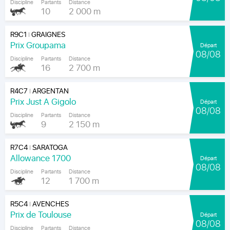
Discipline
Partants
Distance
10
2 000 m
R9C1
GRAIGNES
|
Prix Groupama
Départ
08/08
Discipline
Partants
Distance
16
2 700 m
R4C7
ARGENTAN
|
Prix Just A Gigolo
Départ
08/08
Discipline
Partants
Distance
9
2 150 m
R7C4
SARATOGA
|
Allowance 1700
Départ
08/08
Discipline
Partants
Distance
12
1 700 m
R5C4
AVENCHES
|
Prix de Toulouse
Départ
08/08
Discipline
Partants
Distance