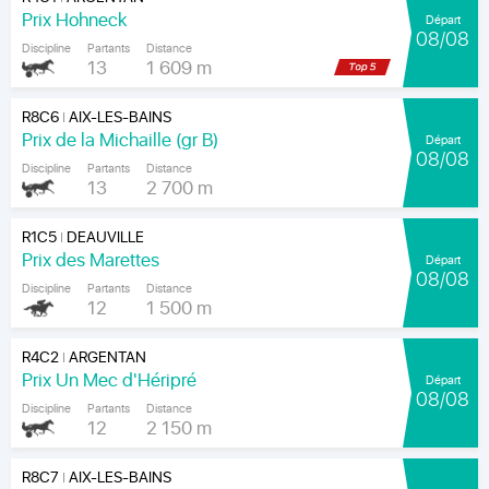
Prix Hohneck
Départ
08/08
Discipline
Partants
Distance
13
1 609 m
R8C6
AIX-LES-BAINS
|
Prix de la Michaille (gr B)
Départ
08/08
Discipline
Partants
Distance
13
2 700 m
R1C5
DEAUVILLE
|
Prix des Marettes
Départ
08/08
Discipline
Partants
Distance
12
1 500 m
R4C2
ARGENTAN
|
Prix Un Mec d'Héripré
Départ
08/08
Discipline
Partants
Distance
12
2 150 m
R8C7
AIX-LES-BAINS
|