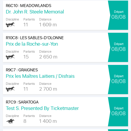
R6C10
MEADOWLANDS
|
Dr. John R. Steele Memorial
Départ
08/08
Discipline
Partants
Distance
11
1 609 m
R10C8
LES SABLES-D'OLONNE
|
Prix de la Roche-sur-Yon
Départ
08/08
Discipline
Partants
Distance
15
2 650 m
R9C7
GRAIGNES
|
Prix les Maîtres Laitiers / Disfrais
Départ
08/08
Discipline
Partants
Distance
11
2 700 m
R7C9
SARATOGA
|
Test S. Presented By Ticketmaster
Départ
08/08
Discipline
Partants
Distance
8
1 400 m