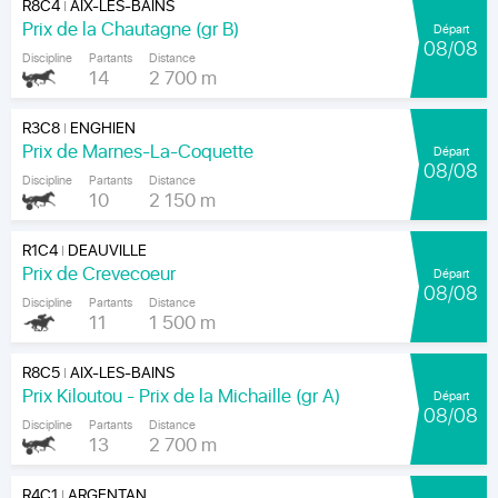
R8C4
AIX-LES-BAINS
|
Prix de la Chautagne (gr B)
Départ
08/08
Discipline
Partants
Distance
14
2 700 m
R3C8
ENGHIEN
|
Prix de Marnes-La-Coquette
Départ
08/08
Discipline
Partants
Distance
10
2 150 m
R1C4
DEAUVILLE
|
Prix de Crevecoeur
Départ
08/08
Discipline
Partants
Distance
11
1 500 m
R8C5
AIX-LES-BAINS
|
Prix Kiloutou - Prix de la Michaille (gr A)
Départ
08/08
Discipline
Partants
Distance
13
2 700 m
R4C1
ARGENTAN
|