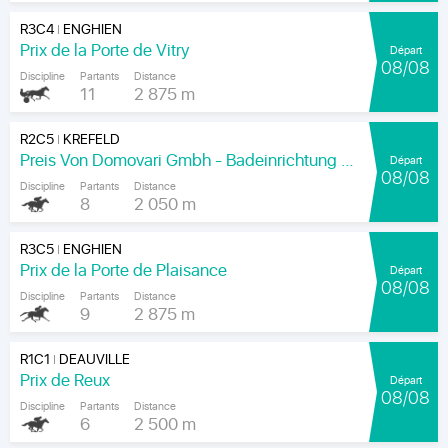
R3C4
ENGHIEN
|
Prix de la Porte de Vitry
Départ
08/08
Discipline
Partants
Distance
11
2 875 m
R2C5
KREFELD
|
Preis Von Domovari Gmbh - Badeinrichtung Auf Mass
Départ
08/08
Discipline
Partants
Distance
8
2 050 m
R3C5
ENGHIEN
|
Prix de la Porte de Plaisance
Départ
08/08
Discipline
Partants
Distance
9
2 875 m
R1C1
DEAUVILLE
|
Prix de Reux
Départ
08/08
Discipline
Partants
Distance
6
2 500 m