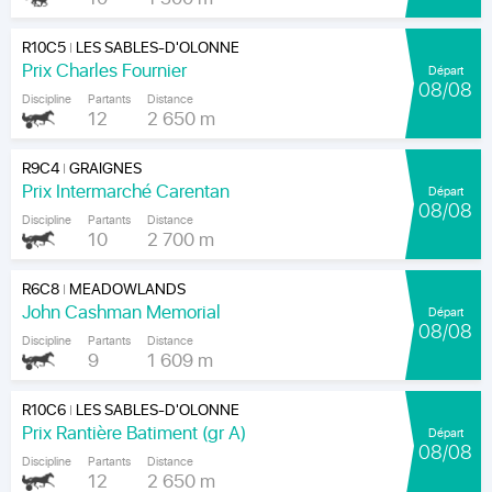
R10C5
LES SABLES-D'OLONNE
|
Prix Charles Fournier
Départ
08/08
Discipline
Partants
Distance
12
2 650 m
R9C4
GRAIGNES
|
Prix Intermarché Carentan
Départ
08/08
Discipline
Partants
Distance
10
2 700 m
R6C8
MEADOWLANDS
|
John Cashman Memorial
Départ
08/08
Discipline
Partants
Distance
9
1 609 m
R10C6
LES SABLES-D'OLONNE
|
Prix Rantière Batiment (gr A)
Départ
08/08
Discipline
Partants
Distance
12
2 650 m