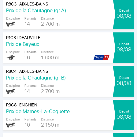
R8C3
AIX-LES-BAINS
|
Prix de la Chautagne (gr A)
Départ
08/08
Discipline
Partants
Distance
14
2 700 m
R1C3
DEAUVILLE
|
Prix de Bayeux
Départ
08/08
Discipline
Partants
Distance
16
1 600 m
R8C4
AIX-LES-BAINS
|
Prix de la Chautagne (gr B)
Départ
08/08
Discipline
Partants
Distance
14
2 700 m
R3C8
ENGHIEN
|
Prix de Marnes-La-Coquette
Départ
08/08
Discipline
Partants
Distance
10
2 150 m