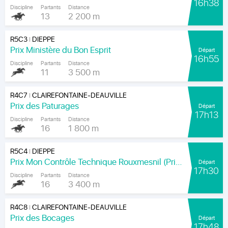
16h38
Discipline
Partants
Distance
13
2 200 m
R5C3
DIEPPE
|
Prix Ministère du Bon Esprit
Départ
16h55
Discipline
Partants
Distance
11
3 500 m
R4C7
CLAIREFONTAINE-DEAUVILLE
|
Prix des Paturages
Départ
17h13
Discipline
Partants
Distance
16
1 800 m
R5C4
DIEPPE
|
Prix Mon Contrôle Technique Rouxmesnil (Prix Jean de la Rochefoucauld)
Départ
17h30
Discipline
Partants
Distance
16
3 400 m
R4C8
CLAIREFONTAINE-DEAUVILLE
|
Prix des Bocages
Départ
17h48