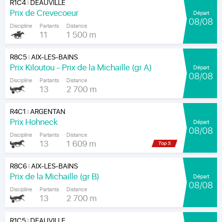
R1C4
DEAUVILLE
|
Prix de Crevecoeur
Départ
08/08
Discipline
Partants
Distance
11
1 500 m
R8C5
AIX-LES-BAINS
|
Prix Kiloutou - Prix de la Michaille (gr A)
Départ
08/08
Discipline
Partants
Distance
13
2 700 m
R4C1
ARGENTAN
|
Prix Hohneck
Départ
08/08
Discipline
Partants
Distance
13
1 609 m
R8C6
AIX-LES-BAINS
|
Prix de la Michaille (gr B)
Départ
08/08
Discipline
Partants
Distance
13
2 700 m
R1C5
DEAUVILLE
|