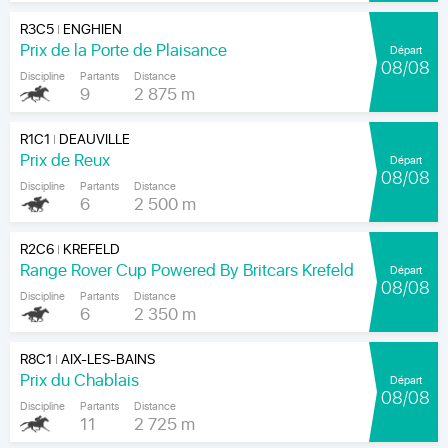
R3C5
ENGHIEN
|
Prix de la Porte de Plaisance
Départ
08/08
Discipline
Partants
Distance
9
2 875 m
R1C1
DEAUVILLE
|
Prix de Reux
Départ
08/08
Discipline
Partants
Distance
6
2 500 m
R2C6
KREFELD
|
Range Rover Cup Powered By Britcars Krefeld
Départ
08/08
Discipline
Partants
Distance
6
2 350 m
R8C1
AIX-LES-BAINS
|
Prix du Chablais
Départ
08/08
Discipline
Partants
Distance
11
2 725 m