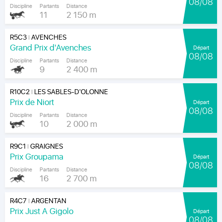
08/08
Discipline
Partants
Distance
11
2 150 m
R5C3
AVENCHES
|
Grand Prix d'Avenches
Départ
08/08
Discipline
Partants
Distance
9
2 400 m
R10C2
LES SABLES-D'OLONNE
|
Prix de Niort
Départ
08/08
Discipline
Partants
Distance
10
2 000 m
R9C1
GRAIGNES
|
Prix Groupama
Départ
08/08
Discipline
Partants
Distance
16
2 700 m
R4C7
ARGENTAN
|
Prix Just A Gigolo
Départ
08/08