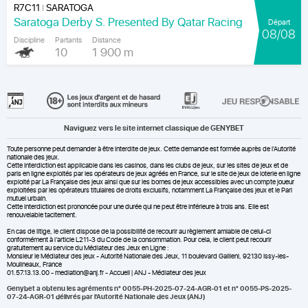
R7C11
SARATOGA
|
Saratoga Derby S. Presented By Qatar Racing
Départ
08/08
Discipline
Partants
Distance
10
1 900 m
Naviguez vers le site internet classique de GENYBET
Toute personne peut demander à être interdite de jeux. Cette demande est formée auprès de l'Autorité
nationale des jeux.
Cette interdiction est applicable dans les casinos, dans les clubs de jeux, sur les sites de jeux et de
paris en ligne exploités par les opérateurs de jeux agréés en France, sur le site de jeux de loterie en ligne
exploité par La Française des jeux ainsi que sur les bornes de jeux accessibles avec un compte joueur
exploitées par les opérateurs titulaires de droits exclusifs, notamment La Française des jeux et le Pari
mutuel urbain.
Cette interdiction est prononcée pour une durée qui ne peut être inférieure à trois ans. Elle est
renouvelable tacitement.
En cas de litige, le client dispose de la possibilité de recourir au règlement amiable de celui-ci
conformément à l’article L211-3 du Code de la consommation. Pour cela, le client peut recourir
gratuitement au service du Médiateur des Jeux en Ligne :
Monsieur le Médiateur des jeux - Autorité Nationale des Jeux, 11 boulevard Gallieni, 92130 Issy-les-
Moulineaux, France
01.57.13.13.00 - mediation@anj.fr -
Accueil | ANJ - Médiateur des jeux
Genybet a obtenu les agréments n° 0055-PH-2025-07-24-AGR-01 et n° 0055-PS-2025-
07-24-AGR-01 délivrés par l'Autorité Nationale des Jeux (ANJ)