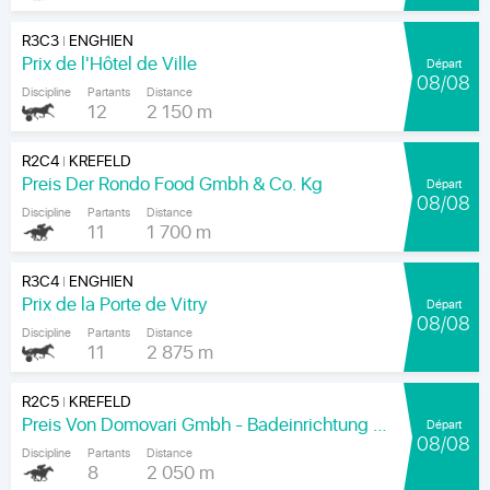
R3C3
ENGHIEN
|
Prix de l'Hôtel de Ville
Départ
08/08
Discipline
Partants
Distance
12
2 150 m
R2C4
KREFELD
|
Preis Der Rondo Food Gmbh & Co. Kg
Départ
08/08
Discipline
Partants
Distance
11
1 700 m
R3C4
ENGHIEN
|
Prix de la Porte de Vitry
Départ
08/08
Discipline
Partants
Distance
11
2 875 m
R2C5
KREFELD
|
Preis Von Domovari Gmbh - Badeinrichtung Auf Mass
Départ
08/08
Discipline
Partants
Distance
8
2 050 m