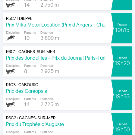
14
2 750 m
R5C7
DIEPPE
|
Prix Mika Motor Location (Prix d'Angers - Chamionnat Paris-Turf des Apprentis-Jeunes-Jockeys)
Départ
19h15
Discipline
Partants
Distance
10
3 800 m
R6C1
CAGNES-SUR-MER
|
Prix des Jonquilles - Prix du Journal Paris-Turf
Départ
19h20
Discipline
Partants
Distance
8
2 925 m
R1C3
CABOURG
|
Prix des Coréopsis
Départ
19h33
Discipline
Partants
Distance
14
2 725 m
R6C2
CAGNES-SUR-MER
|
Prix du Trophée d'Auguste
Départ
19h50
Discipline
Partants
Distance