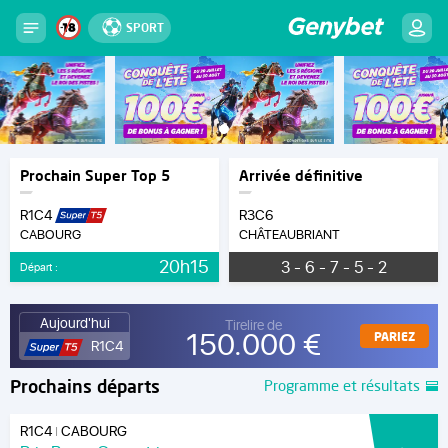
SPORT
Prochain Super Top 5
Arrivée définitive
R1C4
R3C6
CABOURG
CHÂTEAUBRIANT
20h15
3 - 6 - 7 - 5 - 2
Départ :
Aujourd'hui
Tirelire de
150.000 €
PARIEZ
R1C4
Prochains départs
Programme et résultats
R1C4
CABOURG
|