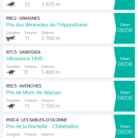
12
2 875 m
R9C2
GRAIGNES
|
Prix des Bénévoles de l'Hippodrome
Départ
08/08
Discipline
Partants
Distance
11
2 700 m
R7C5
SARATOGA
|
Allowance 1400
Départ
08/08
Discipline
Partants
Distance
8
1 400 m
R5C5
AVENCHES
|
Prix de Mont-de-Marsan
Départ
08/08
Discipline
Partants
Distance
11
2 150 m
R10C4
LES SABLES-D'OLONNE
|
Prix de la Rochelle - Châtelaillon
Départ
08/08
Discipline
Partants
Distance