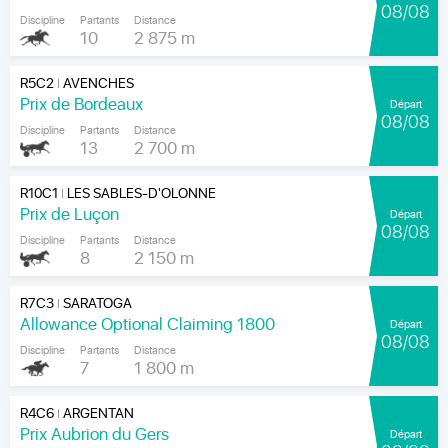
08/08
Discipline
Partants
Distance
10
2 875 m
R5C2
AVENCHES
|
Prix de Bordeaux
Départ
08/08
Discipline
Partants
Distance
13
2 700 m
R10C1
LES SABLES-D'OLONNE
|
Prix de Luçon
Départ
08/08
Discipline
Partants
Distance
8
2 150 m
R7C3
SARATOGA
|
Allowance Optional Claiming 1800
Départ
08/08
Discipline
Partants
Distance
7
1 800 m
R4C6
ARGENTAN
|
Prix Aubrion du Gers
Départ