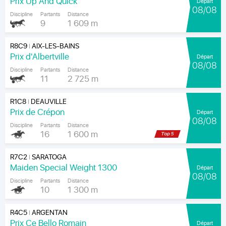
Prix Up And Quick
Départ
08/08
Discipline
Partants
Distance
9
1 609 m
R8C9
AIX-LES-BAINS
|
Prix d'Albertville
Départ
08/08
Discipline
Partants
Distance
11
2 725 m
R1C8
DEAUVILLE
|
Prix de Crépon
Départ
08/08
Discipline
Partants
Distance
16
1 600 m
R7C2
SARATOGA
|
Maiden Special Weight 1300
Départ
08/08
Discipline
Partants
Distance
10
1 300 m
R4C5
ARGENTAN
|
Prix Ce Bello Romain
Départ