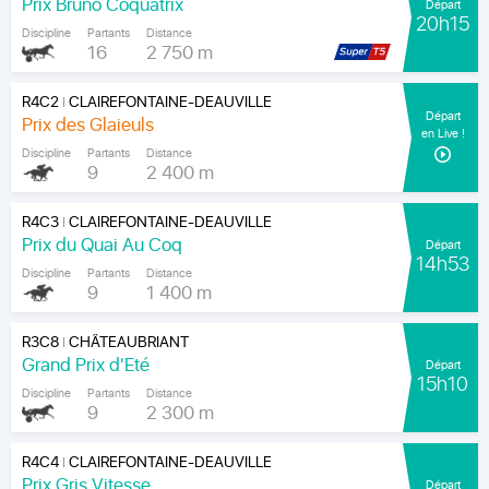
Prix Bruno Coquatrix
Départ
20h15
Discipline
Partants
Distance
16
2 750 m
R4C2
CLAIREFONTAINE-DEAUVILLE
|
Départ
Prix des Glaieuls
en Live !
Discipline
Partants
Distance
9
2 400 m
R4C3
CLAIREFONTAINE-DEAUVILLE
|
Prix du Quai Au Coq
Départ
14h53
Discipline
Partants
Distance
9
1 400 m
R3C8
CHÂTEAUBRIANT
|
Grand Prix d'Eté
Départ
15h10
Discipline
Partants
Distance
9
2 300 m
R4C4
CLAIREFONTAINE-DEAUVILLE
|
Prix Gris Vitesse
Départ