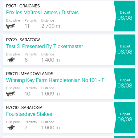
R9C7
GRAIGNES
|
Prix les Maîtres Laitiers / Disfrais
Départ
08/08
Discipline
Partants
Distance
11
2 700 m
R7C9
SARATOGA
|
Test S. Presented By Ticketmaster
Départ
08/08
Discipline
Partants
Distance
8
1 400 m
R6C11
MEADOWLANDS
|
Winning Key Farm Hambletonian No.101 - Final
Départ
08/08
Discipline
Partants
Distance
10
1 609 m
R7C10
SARATOGA
|
Fourstardave Stakes
Départ
08/08
Discipline
Partants
Distance
7
1 600 m