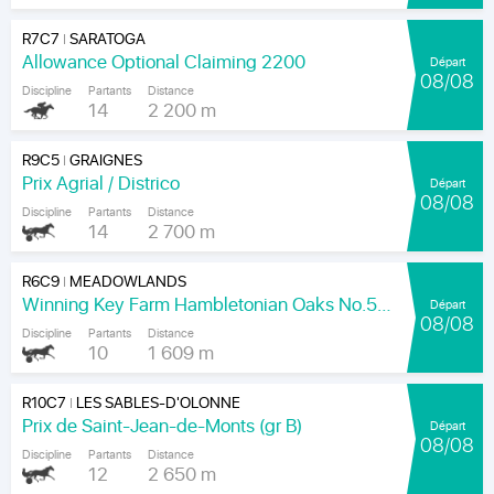
R7C7
SARATOGA
|
Allowance Optional Claiming 2200
Départ
08/08
Discipline
Partants
Distance
14
2 200 m
R9C5
GRAIGNES
|
Prix Agrial / Districo
Départ
08/08
Discipline
Partants
Distance
14
2 700 m
R6C9
MEADOWLANDS
|
Winning Key Farm Hambletonian Oaks No.56 - Final
Départ
08/08
Discipline
Partants
Distance
10
1 609 m
R10C7
LES SABLES-D'OLONNE
|
Prix de Saint-Jean-de-Monts (gr B)
Départ
08/08
Discipline
Partants
Distance
12
2 650 m