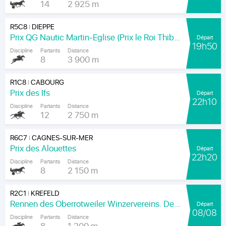
14
2 925 m
R5C8
DIEPPE
|
Prix QG Nautic Martin-Eglise (Prix le Roi Thibault)
Départ
19h50
Discipline
Partants
Distance
8
3 900 m
R1C8
CABOURG
|
Prix des Ifs
Départ
22h10
Discipline
Partants
Distance
12
2 750 m
R6C7
CAGNES-SUR-MER
|
Prix des Alouettes
Départ
22h20
Discipline
Partants
Distance
8
2 150 m
R2C1
KREFELD
|
Rennen des Oberrotweiler Winzervereins. Der Klassiker Am Kaiser.
Départ
08/08
Discipline
Partants
Distance