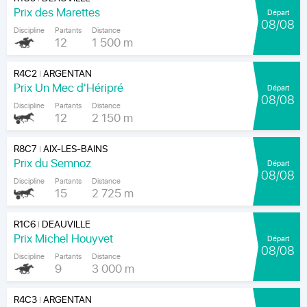
Prix des Marettes
Départ
08/08
Discipline
Partants
Distance
12
1 500 m
R4C2
ARGENTAN
|
Prix Un Mec d'Héripré
Départ
08/08
Discipline
Partants
Distance
12
2 150 m
R8C7
AIX-LES-BAINS
|
Prix du Semnoz
Départ
08/08
Discipline
Partants
Distance
15
2 725 m
R1C6
DEAUVILLE
|
Prix Michel Houyvet
Départ
08/08
Discipline
Partants
Distance
9
3 000 m
R4C3
ARGENTAN
|