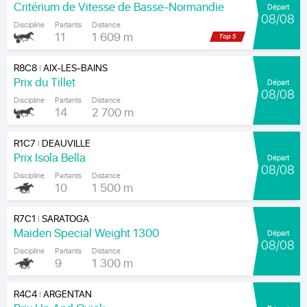
Critérium de Vitesse de Basse-Normandie
Départ
08/08
Discipline
Partants
Distance
11
1 609 m
R8C8
AIX-LES-BAINS
|
Prix du Tillet
Départ
08/08
Discipline
Partants
Distance
14
2 700 m
R1C7
DEAUVILLE
|
Prix Isola Bella
Départ
08/08
Discipline
Partants
Distance
10
1 500 m
R7C1
SARATOGA
|
Maiden Special Weight 1300
Départ
08/08
Discipline
Partants
Distance
9
1 300 m
R4C4
ARGENTAN
|