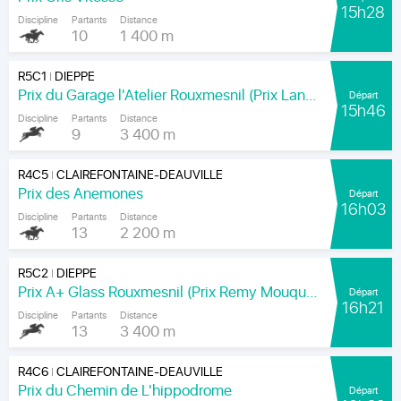
15h28
Discipline
Partants
Distance
10
1 400 m
R5C1
DIEPPE
|
Prix du Garage l'Atelier Rouxmesnil (Prix Lands End)
Départ
15h46
Discipline
Partants
Distance
9
3 400 m
R4C5
CLAIREFONTAINE-DEAUVILLE
|
Prix des Anemones
Départ
16h03
Discipline
Partants
Distance
13
2 200 m
R5C2
DIEPPE
|
Prix A+ Glass Rouxmesnil (Prix Remy Mouquet)
Départ
16h21
Discipline
Partants
Distance
13
3 400 m
R4C6
CLAIREFONTAINE-DEAUVILLE
|
Prix du Chemin de L'hippodrome
Départ