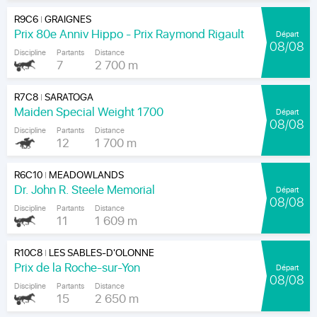
R9C6
GRAIGNES
|
Prix 80e Anniv Hippo - Prix Raymond Rigault
Départ
08/08
Discipline
Partants
Distance
7
2 700 m
R7C8
SARATOGA
|
Maiden Special Weight 1700
Départ
08/08
Discipline
Partants
Distance
12
1 700 m
R6C10
MEADOWLANDS
|
Dr. John R. Steele Memorial
Départ
08/08
Discipline
Partants
Distance
11
1 609 m
R10C8
LES SABLES-D'OLONNE
|
Prix de la Roche-sur-Yon
Départ
08/08
Discipline
Partants
Distance
15
2 650 m