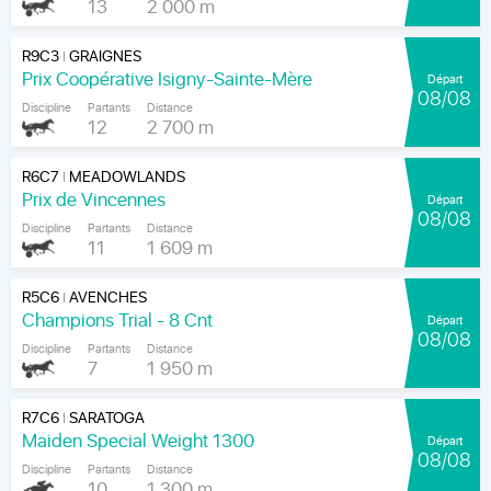
13
2 000 m
R9C3
GRAIGNES
|
Prix Coopérative Isigny-Sainte-Mère
Départ
08/08
Discipline
Partants
Distance
12
2 700 m
R6C7
MEADOWLANDS
|
Prix de Vincennes
Départ
08/08
Discipline
Partants
Distance
11
1 609 m
R5C6
AVENCHES
|
Champions Trial - 8 Cnt
Départ
08/08
Discipline
Partants
Distance
7
1 950 m
R7C6
SARATOGA
|
Maiden Special Weight 1300
Départ
08/08
Discipline
Partants
Distance
10
1 300 m