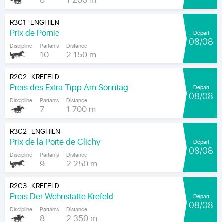
8
1 200 m
R3C1
ENGHIEN
|
Prix de Pornic
Départ
08/08
Discipline
Partants
Distance
10
2 150 m
R2C2
KREFELD
|
Preis des Extra Tipp Am Sonntag
Départ
08/08
Discipline
Partants
Distance
7
1 700 m
R3C2
ENGHIEN
|
Prix de la Porte de Clichy
Départ
08/08
Discipline
Partants
Distance
9
2 250 m
R2C3
KREFELD
|
Preis Der Wohnstätte Krefeld
Départ
08/08
Discipline
Partants
Distance
8
2 350 m