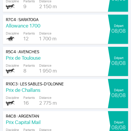
Discipline
Partants
Distance
9
2 150 m
R7C4
SARATOGA
|
Allowance 1700
Départ
08/08
Discipline
Partants
Distance
12
1 700 m
R5C4
AVENCHES
|
Prix de Toulouse
Départ
08/08
Discipline
Partants
Distance
8
1 950 m
R10C3
LES SABLES-D'OLONNE
|
Prix de Challans
Départ
08/08
Discipline
Partants
Distance
16
2 775 m
R4C8
ARGENTAN
|
Prix Capital Mail
Départ
08/08
Discipline
Partants
Distance