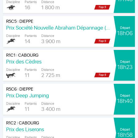
Discipline
Partants
Distance
16
1 800 m
R5C5
DIEPPE
|
Prix Société Nouvelle Abraham Dépannage (Prix Arenice)
Départ
18h06
Discipline
Partants
Distance
14
3 900 m
R1C1
CABOURG
|
Prix des Cèdres
Départ
18h23
Discipline
Partants
Distance
11
2 725 m
R5C6
DIEPPE
|
Prix Deep Jumping
Départ
18h40
Discipline
Partants
Distance
11
3 400 m
R1C2
CABOURG
|
Prix des Liserons
Départ
18h58
Discipline
Partants
Distance