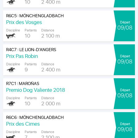
10
2 400 m
R6C5
MÖNCHENGLADBACH
|
Prix des Vosges
Départ
09/08
Discipline
Partants
Distance
10
2 100 m
R4C7
LE LION-D'ANGERS
|
Prix Pas Robin
Départ
09/08
Discipline
Partants
Distance
9
2 400 m
R7C1
MAROÑAS
|
Premio Dog Valiente 2018
Départ
09/08
Discipline
Partants
Distance
10
2 000 m
R6C6
MÖNCHENGLADBACH
|
Prix des Cimes
Départ
09/08
Discipline
Partants
Distance
7
2 100 m