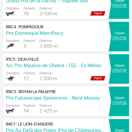
Grand Prix de la Gacilly - Trophée Vert
Départ
09/08
Discipline
Partants
Distance
16
3 100 m
R8C4
POMPADOUR
|
Prix Dominique Marcilhacy
Départ
09/08
Discipline
Partants
Distance
5
3 900 m
R1C5
DEAUVILLE
|
Arc Prix Maurice de Gheest - FEE - En Mémoire de Louis Romanet
Départ
09/08
Discipline
Partants
Distance
12
1 300 m
R9C5
ROYAN LA PALMYRE
|
Prix Futuroscope Xperiences - René Monory
Départ
09/08
Discipline
Partants
Distance
14
2 475 m
R4C1
LE LION-D'ANGERS
|
Prix Au-Delà des Pistes (Prix de Châteauneuf-sur-Sarthe)
Départ