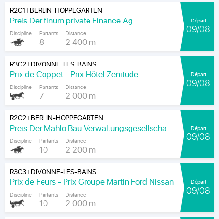
R2C1
BERLIN-HOPPEGARTEN
|
Preis Der finum.private Finance Ag
Départ
09/08
Discipline
Partants
Distance
8
2 400 m
R3C2
DIVONNE-LES-BAINS
|
Prix de Coppet - Prix Hôtel Zenitude
Départ
09/08
Discipline
Partants
Distance
7
2 000 m
R2C2
BERLIN-HOPPEGARTEN
|
Preis Der Mahlo Bau Verwaltungsgesellschaft Mbh
Départ
09/08
Discipline
Partants
Distance
10
2 200 m
R3C3
DIVONNE-LES-BAINS
|
Prix de Feurs - Prix Groupe Martin Ford Nissan
Départ
09/08
Discipline
Partants
Distance
10
2 000 m