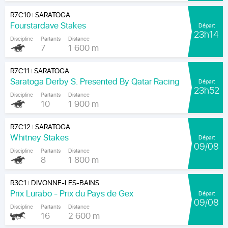
R7C10
SARATOGA
|
Fourstardave Stakes
Départ
23h14
Discipline
Partants
Distance
7
1 600 m
R7C11
SARATOGA
|
Saratoga Derby S. Presented By Qatar Racing
Départ
23h52
Discipline
Partants
Distance
10
1 900 m
R7C12
SARATOGA
|
Whitney Stakes
Départ
09/08
Discipline
Partants
Distance
8
1 800 m
R3C1
DIVONNE-LES-BAINS
|
Prix Lurabo - Prix du Pays de Gex
Départ
09/08
Discipline
Partants
Distance
16
2 600 m