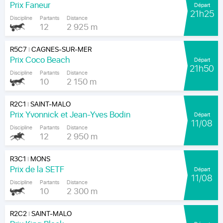
Prix Faneur
Départ
21h25
Discipline
Partants
Distance
12
2 925 m
R5C7
CAGNES-SUR-MER
|
Prix Coco Beach
Départ
21h50
Discipline
Partants
Distance
10
2 150 m
R2C1
SAINT-MALO
|
Prix Yvonnick et Jean-Yves Bodin
Départ
11/08
Discipline
Partants
Distance
12
2 950 m
R3C1
MONS
|
Prix de la SETF
Départ
11/08
Discipline
Partants
Distance
10
2 300 m
R2C2
SAINT-MALO
|