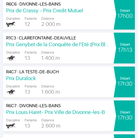
R6C6
DIVONNE-LES-BAINS
|
Prix de Crassy - Prix Credit Mutuel
Départ
17h00
Discipline
Partants
Distance
12
2 000 m
R1C3
CLAIREFONTAINE-DEAUVILLE
|
Prix Genybet de la Conquête de l'Eté (Prix Blangy-le-Château)
Départ
17h13
Discipline
Partants
Distance
13
1 400 m
R4C7
LA TESTE-DE-BUCH
|
Prix Duralock
Départ
17h30
Discipline
Partants
Distance
13
1 600 m
R6C7
DIVONNE-LES-BAINS
|
Prix Louis Haret- Prix Ville de Divonne-les-B
Départ
17h30
Discipline
Partants
Distance
13
2 600 m