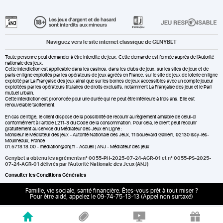
Naviguez vers le site internet classique de GENYBET
Toute personne peut demander à être interdite de jeux. Cette demande est formée auprès de l'Autorité
nationale des jeux.
Cette interdiction est applicable dans les casinos, dans les clubs de jeux, sur les sites de jeux et de
paris en ligne exploités par les opérateurs de jeux agréés en France, sur le site de jeux de loterie en ligne
exploité par La Française des jeux ainsi que sur les bornes de jeux accessibles avec un compte joueur
exploitées par les opérateurs titulaires de droits exclusifs, notamment La Française des jeux et le Pari
mutuel urbain.
Cette interdiction est prononcée pour une durée qui ne peut être inférieure à trois ans. Elle est
renouvelable tacitement.
En cas de litige, le client dispose de la possibilité de recourir au règlement amiable de celui-ci
conformément à l’article L211-3 du Code de la consommation. Pour cela, le client peut recourir
gratuitement au service du Médiateur des Jeux en Ligne :
Monsieur le Médiateur des jeux - Autorité Nationale des Jeux, 11 boulevard Gallieni, 92130 Issy-les-
Moulineaux, France
01.57.13.13.00 - mediation@anj.fr -
Accueil | ANJ - Médiateur des jeux
Genybet a obtenu les agréments n° 0055-PH-2025-07-24-AGR-01 et n° 0055-PS-2025-
07-24-AGR-01 délivrés par l'Autorité Nationale des Jeux (ANJ)
Consulter les Conditions Générales
Famille, vie sociale, santé financière. Êtes-vous prêt à tout miser ?
Pour être aidé, appelez le 09-74-75-13-13 (Appel non surtaxé)