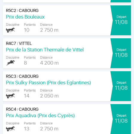
R5C2
CABOURG
|
Prix des Bouleaux
Départ
11/08
Discipline
Partants
Distance
10
2 750 m
R4C7
VITTEL
|
Prix de la Station Thermale de Vittel
Départ
11/08
Discipline
Partants
Distance
8
4 200 m
R5C3
CABOURG
|
Prix Sulky Passion (Prix des Eglantines)
Départ
11/08
Discipline
Partants
Distance
14
2 050 m
R5C4
CABOURG
|
Prix Aquadiva (Prix des Cyprès)
Départ
11/08
Discipline
Partants
Distance
13
2 750 m