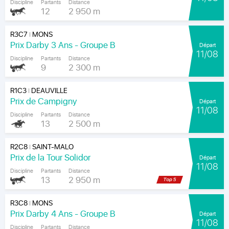
Discipline
Partants
Distance
12
2 950 m
R3C7
MONS
|
Prix Darby 3 Ans - Groupe B
Départ
11/08
Discipline
Partants
Distance
9
2 300 m
R1C3
DEAUVILLE
|
Prix de Campigny
Départ
11/08
Discipline
Partants
Distance
13
2 500 m
R2C8
SAINT-MALO
|
Prix de la Tour Solidor
Départ
11/08
Discipline
Partants
Distance
13
2 950 m
R3C8
MONS
|
Prix Darby 4 Ans - Groupe B
Départ
11/08
Discipline
Partants
Distance