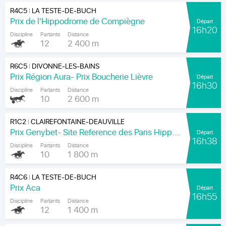
R4C5
LA TESTE-DE-BUCH
|
Prix de l'Hippodrome de Compiègne
Départ
16h20
Discipline
Partants
Distance
12
2 400 m
R6C5
DIVONNE-LES-BAINS
|
Prix Région Aura- Prix Boucherie Lièvre
Départ
16h30
Discipline
Partants
Distance
10
2 600 m
R1C2
CLAIREFONTAINE-DEAUVILLE
|
Prix Genybet- Site Reference des Paris Hipp.(px du Domaine du H. Bois)
Départ
16h38
Discipline
Partants
Distance
10
1 800 m
R4C6
LA TESTE-DE-BUCH
|
Prix Aca
Départ
16h55
Discipline
Partants
Distance
12
1 400 m