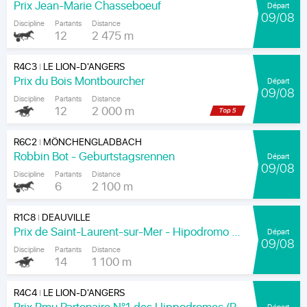
Prix Jean-Marie Chasseboeuf
Départ
09/08
Discipline
Partants
Distance
12
2 475 m
R4C3
LE LION-D'ANGERS
|
Prix du Bois Montbourcher
Départ
09/08
Discipline
Partants
Distance
12
2 000 m
R6C2
MÖNCHENGLADBACH
|
Robbin Bot - Geburtstagsrennen
Départ
09/08
Discipline
Partants
Distance
6
2 100 m
R1C8
DEAUVILLE
|
Prix de Saint-Laurent-sur-Mer - Hipodromo de Maronas
Départ
09/08
Discipline
Partants
Distance
14
1 100 m
R4C4
LE LION-D'ANGERS
|