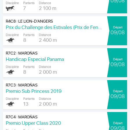
09/08
Discipline
Partants
Distance
7
2 100 m
R4C8
LE LION-D'ANGERS
|
Prix du Challenge des Estivales (Prix de Feneu)
Départ
09/08
Discipline
Partants
Distance
8
2 400 m
R7C2
MAROÑAS
|
Handicap Especial Panama
Départ
09/08
Discipline
Partants
Distance
8
2 000 m
R7C3
MAROÑAS
|
Premio Sub Princess 2019
Départ
09/08
Discipline
Partants
Distance
13
2 000 m
R7C4
MAROÑAS
|
Premio Upper Class 2020
Départ
09/08