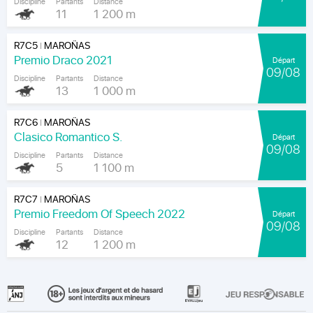
Discipline
Partants
Distance
11
1 200 m
R7C5
MAROÑAS
|
Premio Draco 2021
Départ
09/08
Discipline
Partants
Distance
13
1 000 m
R7C6
MAROÑAS
|
Clasico Romantico S.
Départ
09/08
Discipline
Partants
Distance
5
1 100 m
R7C7
MAROÑAS
|
Premio Freedom Of Speech 2022
Départ
09/08
Discipline
Partants
Distance
12
1 200 m