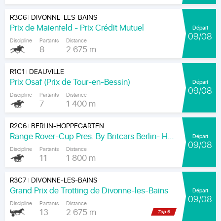
R3C6
DIVONNE-LES-BAINS
|
Prix de Maienfeld - Prix Crédit Mutuel
Départ
09/08
Discipline
Partants
Distance
8
2 675 m
R1C1
DEAUVILLE
|
Prix Osaf (Prix de Tour-en-Bessin)
Départ
09/08
Discipline
Partants
Distance
7
1 400 m
R2C6
BERLIN-HOPPEGARTEN
|
Range Rover-Cup Pres. By Britcars Berlin- Hoppegartener Stutenp.
Départ
09/08
Discipline
Partants
Distance
11
1 800 m
R3C7
DIVONNE-LES-BAINS
|
Grand Prix de Trotting de Divonne-les-Bains
Départ
09/08
Discipline
Partants
Distance
13
2 675 m