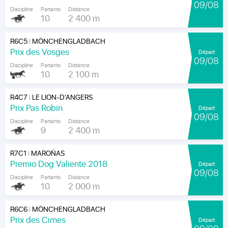
09/08
Discipline
Partants
Distance
10
2 400 m
R6C5
MÖNCHENGLADBACH
|
Prix des Vosges
Départ
09/08
Discipline
Partants
Distance
10
2 100 m
R4C7
LE LION-D'ANGERS
|
Prix Pas Robin
Départ
09/08
Discipline
Partants
Distance
9
2 400 m
R7C1
MAROÑAS
|
Premio Dog Valiente 2018
Départ
09/08
Discipline
Partants
Distance
10
2 000 m
R6C6
MÖNCHENGLADBACH
|
Prix des Cimes
Départ