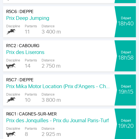
R5C6
DIEPPE
|
Prix Deep Jumping
Départ
18h40
Discipline
Partants
Distance
11
3 400 m
R1C2
CABOURG
|
Prix des Liserons
Départ
18h58
Discipline
Partants
Distance
14
2 750 m
R5C7
DIEPPE
|
Prix Mika Motor Location (Prix d'Angers - Chamionnat Paris-Turf des Apprentis-Jeunes-Jockeys)
Départ
19h15
Discipline
Partants
Distance
10
3 800 m
R6C1
CAGNES-SUR-MER
|
Prix des Jonquilles - Prix du Journal Paris-Turf
Départ
19h20
Discipline
Partants
Distance
8
2 925 m