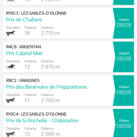
R10C3
LES SABLES-D'OLONNE
|
Prix de Challans
Départ
08/08
Discipline
Partants
Distance
16
2 775 m
R4C8
ARGENTAN
|
Prix Capital Mail
Départ
08/08
Discipline
Partants
Distance
12
2 875 m
R9C2
GRAIGNES
|
Prix des Bénévoles de l'Hippodrome
Départ
08/08
Discipline
Partants
Distance
11
2 700 m
R10C4
LES SABLES-D'OLONNE
|
Prix de la Rochelle - Châtelaillon
Départ
08/08
Discipline
Partants
Distance
13
2 000 m