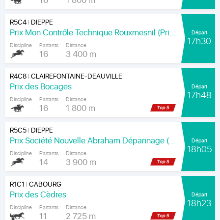
16
1 800 m
R5C4
DIEPPE
|
Prix Mon Contrôle Technique Rouxmesnil (Prix Jean de la Rochefoucauld)
Départ
17h30
Discipline
Partants
Distance
16
3 400 m
R4C8
CLAIREFONTAINE-DEAUVILLE
|
Prix des Bocages
Départ
17h48
Discipline
Partants
Distance
16
1 800 m
R5C5
DIEPPE
|
Prix Société Nouvelle Abraham Dépannage (Prix Arenice)
Départ
18h05
Discipline
Partants
Distance
14
3 900 m
R1C1
CABOURG
|
Prix des Cèdres
Départ
18h23
Discipline
Partants
Distance
11
2 725 m