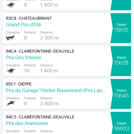
9
1 400 m
R3C8
CHÂTEAUBRIANT
|
Grand Prix d'Eté
Départ
15h10
Discipline
Partants
Distance
9
2 300 m
R4C4
CLAIREFONTAINE-DEAUVILLE
|
Prix Gris Vitesse
Départ
15h28
Discipline
Partants
Distance
10
1 400 m
R5C1
DIEPPE
|
Prix du Garage l'Atelier Rouxmesnil (Prix Lands End)
Départ
15h45
Discipline
Partants
Distance
9
3 400 m
R4C5
CLAIREFONTAINE-DEAUVILLE
|
Prix des Anemones
Départ
16h03
Discipline
Partants
Distance