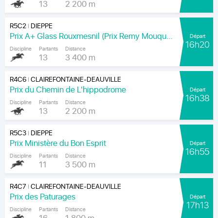
13
2 200 m
R5C2
DIEPPE
|
Prix A+ Glass Rouxmesnil (Prix Remy Mouquet)
Départ
16h20
Discipline
Partants
Distance
13
3 400 m
R4C6
CLAIREFONTAINE-DEAUVILLE
|
Prix du Chemin de L'hippodrome
Départ
16h38
Discipline
Partants
Distance
13
2 200 m
R5C3
DIEPPE
|
Prix Ministère du Bon Esprit
Départ
16h55
Discipline
Partants
Distance
11
3 500 m
R4C7
CLAIREFONTAINE-DEAUVILLE
|
Prix des Paturages
Départ
17h13
Discipline
Partants
Distance