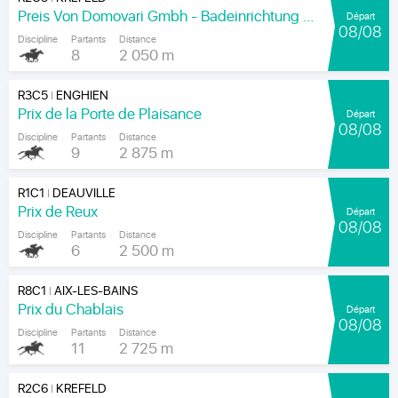
Preis Von Domovari Gmbh - Badeinrichtung Auf Mass
Départ
08/08
Discipline
Partants
Distance
8
2 050 m
R3C5
ENGHIEN
|
Prix de la Porte de Plaisance
Départ
08/08
Discipline
Partants
Distance
9
2 875 m
R1C1
DEAUVILLE
|
Prix de Reux
Départ
08/08
Discipline
Partants
Distance
6
2 500 m
R8C1
AIX-LES-BAINS
|
Prix du Chablais
Départ
08/08
Discipline
Partants
Distance
11
2 725 m
R2C6
KREFELD
|