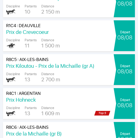
08/08
Discipline
Partants
Distance
10
2 150 m
R1C4
DEAUVILLE
|
Prix de Crevecoeur
Départ
08/08
Discipline
Partants
Distance
11
1 500 m
R8C5
AIX-LES-BAINS
|
Prix Kiloutou - Prix de la Michaille (gr A)
Départ
08/08
Discipline
Partants
Distance
13
2 700 m
R4C1
ARGENTAN
|
Prix Hohneck
Départ
08/08
Discipline
Partants
Distance
13
1 609 m
R8C6
AIX-LES-BAINS
|
Prix de la Michaille (gr B)
Départ