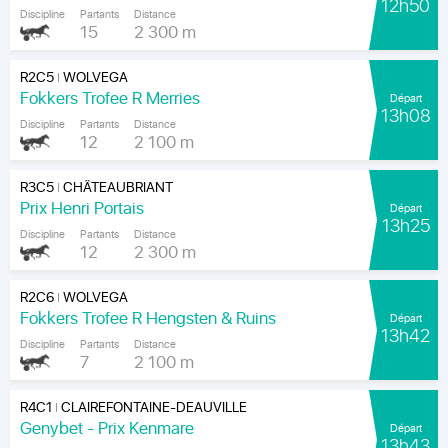
12h50
Discipline
Partants
Distance
15
2 300 m
R2C5
WOLVEGA
|
Fokkers Trofee R Merries
Départ
13h08
Discipline
Partants
Distance
12
2 100 m
R3C5
CHÂTEAUBRIANT
|
Prix Henri Portais
Départ
13h25
Discipline
Partants
Distance
12
2 300 m
R2C6
WOLVEGA
|
Fokkers Trofee R Hengsten & Ruins
Départ
13h42
Discipline
Partants
Distance
7
2 100 m
R4C1
CLAIREFONTAINE-DEAUVILLE
|
Genybet - Prix Kenmare
Départ
13h43