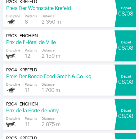
R2C3
KREFELD
|
Preis Der Wohnstätte Krefeld
Départ
08/08
Discipline
Partants
Distance
8
2 350 m
R3C3
ENGHIEN
|
Prix de l'Hôtel de Ville
Départ
08/08
Discipline
Partants
Distance
12
2 150 m
R2C4
KREFELD
|
Preis Der Rondo Food Gmbh & Co. Kg
Départ
08/08
Discipline
Partants
Distance
11
1 700 m
R3C4
ENGHIEN
|
Prix de la Porte de Vitry
Départ
08/08
Discipline
Partants
Distance
11
2 875 m
R2C5
KREFELD
|