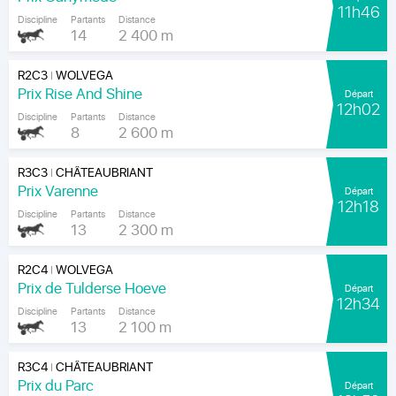
11h46
Discipline
Partants
Distance
14
2 400 m
R2C3
WOLVEGA
|
Prix Rise And Shine
Départ
12h02
Discipline
Partants
Distance
8
2 600 m
R3C3
CHÂTEAUBRIANT
|
Prix Varenne
Départ
12h18
Discipline
Partants
Distance
13
2 300 m
R2C4
WOLVEGA
|
Prix de Tulderse Hoeve
Départ
12h34
Discipline
Partants
Distance
13
2 100 m
R3C4
CHÂTEAUBRIANT
|
Prix du Parc
Départ