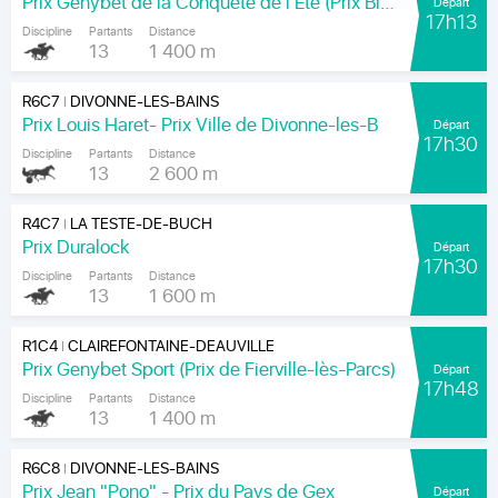
Prix Genybet de la Conquête de l'Eté (Prix Blangy-le-Château)
Départ
17h13
Discipline
Partants
Distance
13
1 400 m
R6C7
DIVONNE-LES-BAINS
|
Prix Louis Haret- Prix Ville de Divonne-les-B
Départ
17h30
Discipline
Partants
Distance
13
2 600 m
R4C7
LA TESTE-DE-BUCH
|
Prix Duralock
Départ
17h30
Discipline
Partants
Distance
13
1 600 m
R1C4
CLAIREFONTAINE-DEAUVILLE
|
Prix Genybet Sport (Prix de Fierville-lès-Parcs)
Départ
17h48
Discipline
Partants
Distance
13
1 400 m
R6C8
DIVONNE-LES-BAINS
|
Prix Jean "Pono" - Prix du Pays de Gex
Départ