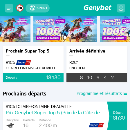
SPORT
Prochain Super Top 5
Arrivée définitive
R1C5
R2C1
CLAIREFONTAINE-DEAUVILLE
ENGHIEN
18h30
8 - 10 - 9 - 4 - 2
Départ :
Prochains départs
Programme et résultats
R1C5
CLAIREFONTAINE-DEAUVILLE
|
Prix Genybet Super Top 5 (Prix de la Côte de Nacre)
Départ
18h30
Discipline
Partants
Distance
16
2 400 m