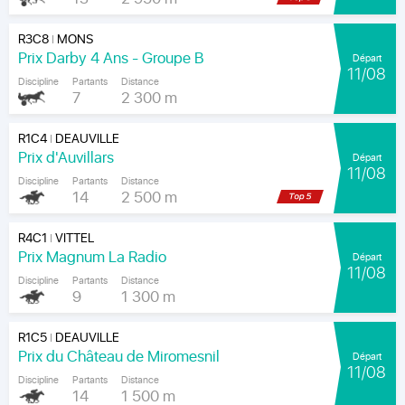
R3C8
MONS
|
Prix Darby 4 Ans - Groupe B
Départ
11/08
Discipline
Partants
Distance
7
2 300 m
R1C4
DEAUVILLE
|
Prix d'Auvillars
Départ
11/08
Discipline
Partants
Distance
14
2 500 m
R4C1
VITTEL
|
Prix Magnum La Radio
Départ
11/08
Discipline
Partants
Distance
9
1 300 m
R1C5
DEAUVILLE
|
Prix du Château de Miromesnil
Départ
11/08
Discipline
Partants
Distance
14
1 500 m