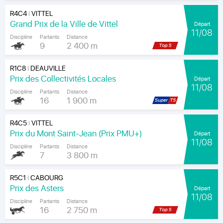
R4C4
VITTEL
|
Grand Prix de la Ville de Vittel
Départ
11/08
Discipline
Partants
Distance
9
2 400 m
R1C8
DEAUVILLE
|
Prix des Collectivités Locales
Départ
11/08
Discipline
Partants
Distance
16
1 900 m
R4C5
VITTEL
|
Prix du Mont Saint-Jean (Prix PMU+)
Départ
11/08
Discipline
Partants
Distance
7
3 800 m
R5C1
CABOURG
|
Prix des Asters
Départ
11/08
Discipline
Partants
Distance
16
2 750 m