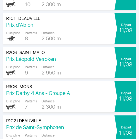
10
2 300 m
R1C1
DEAUVILLE
|
Prix d'Ablon
Départ
11/08
Discipline
Partants
Distance
8
2 500 m
R2C6
SAINT-MALO
|
Prix Léopold Verroken
Départ
11/08
Discipline
Partants
Distance
9
2 950 m
R3C6
MONS
|
Prix Darby 4 Ans - Groupe A
Départ
11/08
Discipline
Partants
Distance
7
2 300 m
R1C2
DEAUVILLE
|
Prix de Saint-Symphorien
Départ
11/08
Discipline
Partants
Distance