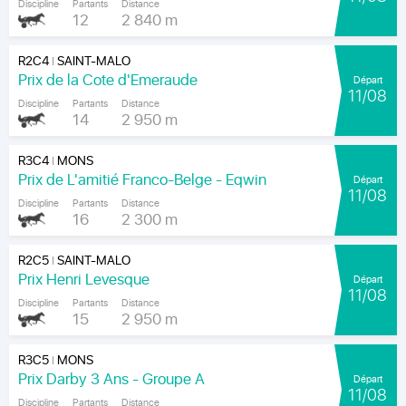
Discipline
Partants
Distance
12
2 840 m
R2C4
SAINT-MALO
|
Prix de la Cote d'Emeraude
Départ
11/08
Discipline
Partants
Distance
14
2 950 m
R3C4
MONS
|
Prix de L'amitié Franco-Belge - Eqwin
Départ
11/08
Discipline
Partants
Distance
16
2 300 m
R2C5
SAINT-MALO
|
Prix Henri Levesque
Départ
11/08
Discipline
Partants
Distance
15
2 950 m
R3C5
MONS
|
Prix Darby 3 Ans - Groupe A
Départ
11/08
Discipline
Partants
Distance